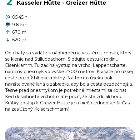
2
Kasseler Hütte - Greizer Hütte
05:45 h
9.8 km
670 m
620 m
Od chaty sa vydáte k nádhernému visutému mostu, ktorý
sa klenie nad Stillupbachom. Sledujte cestu k roklinu
Eisenklamm. Tu začína výstup na vrchol Lappenscharte,
náročný priesmyk vo výške 2700 metrov. Kráčate po úzkej
ceste pozdĺž hlbokej rokliny. Na tomto úseku boli
nainštalované laná a zábradlia, aby bola cesta bezpečnejšia.
Tesne pred priesmykom je potrebné miestami sa šplhať.
Keď dosiahnete vrchol, máte pocit, že ste zdolali horu.
Krátky zostup k Greizer Hütte je o niečo jednoduchší. Čas
na zaslúžený Kaiserschmarrn!