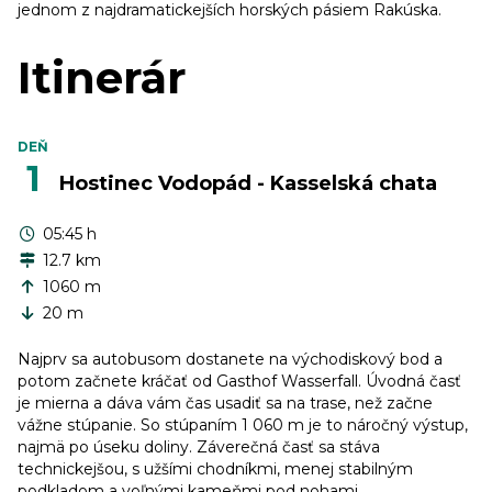
jednom z najdramatickejších horských pásiem Rakúska.
Itinerár
DEŇ
1
Hostinec Vodopád - Kasselská chata
05:45 h
12.7 km
1060 m
20 m
Najprv sa autobusom dostanete na východiskový bod a
potom začnete kráčať od Gasthof Wasserfall. Úvodná časť
je mierna a dáva vám čas usadiť sa na trase, než začne
vážne stúpanie. So stúpaním 1 060 m je to náročný výstup,
najmä po úseku doliny. Záverečná časť sa stáva
technickejšou, s užšími chodníkmi, menej stabilným
podkladom a voľnými kameňmi pod nohami.