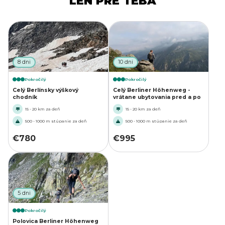
LEN PRE TEBA
8 dni
10 dni
Pokročilý
Pokročilý
Celý Berlínsky výškový
Celý Berliner Höhenweg -
chodník
vrátane ubytovania pred a po
15 - 20 km za deň
15 - 20 km za deň
500 - 1000 m stúpanie za deň
500 - 1000 m stúpanie za deň
€
780
€
995
5 dni
Pokročilý
Polovica Berliner Höhenweg