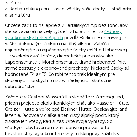
za 4 dni
> Bookatrekking.com zariadi všetky vaše chaty — stačí prísť
a ísť na túru
Chcete zažiť to najlepšie z Zillertalských Álp bez toho, aby
ste sa zaviazali na celý týždeň v horách? Tento
4-dňový
vysokohorský trek v Alpách
pozdĺž Berliner Höhenweg je
vaším dokonalým únikom na dlhý víkend. Zahŕňa
najnáročnejšie a najpôsobivejšie úseky celého Höhenweg
— vysokohorské terény, dramatické priesmyky ako
Lappenscharte a Mörchenscharte, drsné hrebeňové línie,
strmé zostupy a exponované prechody. Niektoré úseky sú
hodnotené T4 až T5, čo robí tento trek ideálnym pre
skúsených horských turistov hľadajúcich skutočné
dobrodružstvo.
Začnete v Gasthof Wasserfall a skončíte v Zemmgrund,
pričom prejdete okolo ikonických chát ako Kasseler Hütte,
Greizer Hütte a veľkolepá Berliner Hütte. Očakávajte laná,
lezenie, ľadovce v diaľke a ten čistý alpský pocit, ktorý
získate len vtedy, keď si zaslúžite svoje výhľady. So
všetkými ubytovaniami zariadenými pre vás je to
bezstarostný, vysoko intenzívny trekkingový zážitok v