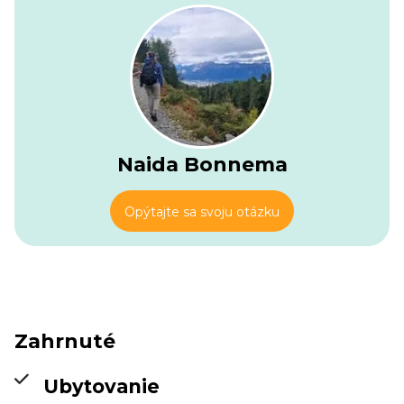
Naida Bonnema
Opýtajte sa svoju otázku
Zahrnuté
Ubytovanie
Berliner Hütte
Info