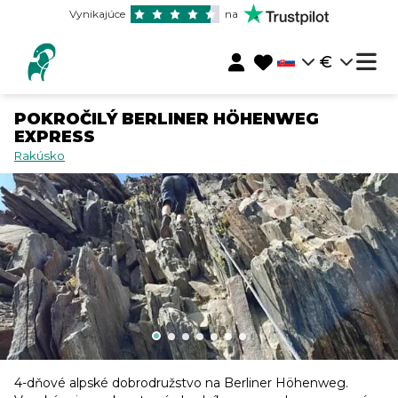
Vynikajúce
na
€
POKROČILÝ BERLINER HÖHENWEG
EXPRESS
Rakúsko
4-dňové alpské dobrodružstvo na Berliner Höhenweg.