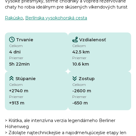
Vysoké priesmyky, strmé chodníky a vopred rezervované
chaty ho robia ideálnym pre skúsených víkendových turist
Rakúsko
,
Berlínska vysokohorská cesta
Trvanie
Vzdialenosť
Celkom
Celkom
4 dni
42.5 km
Priemer
Priemer
5h 22min
10.6 km
Stúpanie
Zostup
Celkom
Celkom
+2740 m
-2600 m
Priemer
Priemer
+913 m
-650 m
> Krátka, ale intenzívna verzia legendárneho Berliner
Höhenweg
> Zdolajte najtechnickejšie a najodmeňujúcejšie etapy len