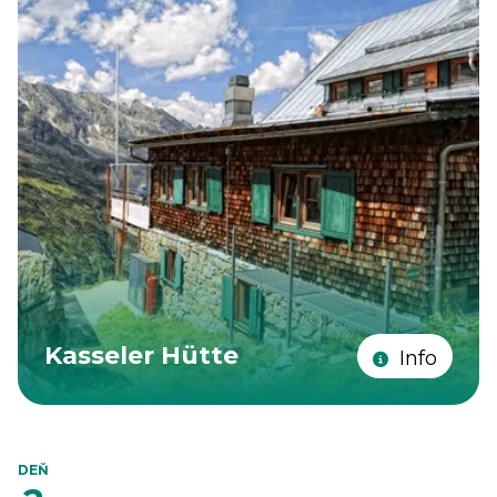
Kasseler Hütte
Info
DEŇ