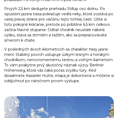
Prvých 2,5 km sledujete priehradu Stillup cez dolinu. Po
opustení jazera trasa pokračuje vedľa rieky, ktorá zostáva po
vašej pravej strane pre väčšinu tejto tichšej časti. Užite si
toto pokojné kráčanie, pretože po približne 6,5 km celkovo
začína hlavné stúpanie. Odtiaľ chodník neustále naberá
výšku, stáva sa strmším a ťažším, ako sa prepracovávate
smerom k chate.
V posledných dvoch kilometroch sa charakter trasy jasne
mení. Stabilný povrch ustupuje úzkym lesným a horským
chodníkom, nerovnomernému terénu a voľným kameňom.
To vám poskytne prvý skutočný náznak výzvy Berliner
Höhenweg, ktorá vás čaká počas zvyšku túry. Keď
dosiahnete Kasseler Hütte, etapa je dokončená a môžete si
oddýchnuť po náročnom prvom výstupe.