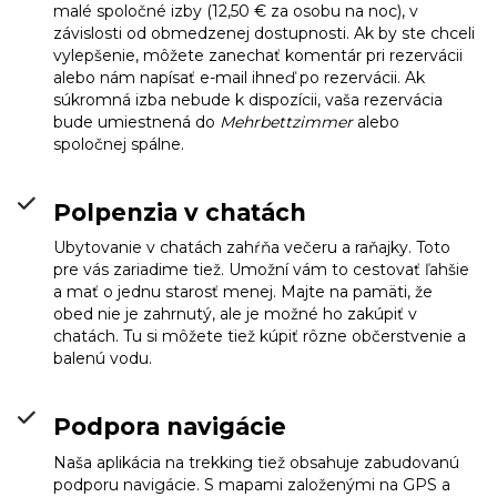
malé spoločné izby (12,50 € za osobu na noc), v
závislosti od obmedzenej dostupnosti. Ak by ste chceli
vylepšenie, môžete zanechať komentár pri rezervácii
alebo nám napísať e-mail ihneď po rezervácii. Ak
súkromná izba nebude k dispozícii, vaša rezervácia
bude umiestnená do
Mehrbettzimmer
alebo
spoločnej spálne.
Polpenzia v chatách
Ubytovanie v chatách zahŕňa večeru a raňajky. Toto
pre vás zariadime tiež. Umožní vám to cestovať ľahšie
a mať o jednu starosť menej. Majte na pamäti, že
obed nie je zahrnutý, ale je možné ho zakúpiť v
chatách. Tu si môžete tiež kúpiť rôzne občerstvenie a
balenú vodu.
Podpora navigácie
Naša aplikácia na trekking tiež obsahuje zabudovanú
podporu navigácie. S mapami založenými na GPS a