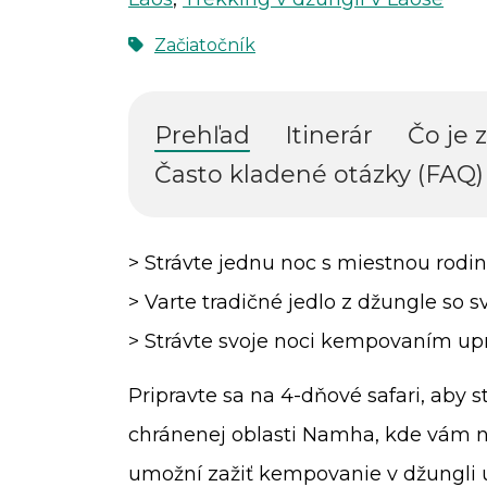
Začiatočník
Prehľad
Itinerár
Čo je 
Často kladené otázky (FAQ)
> Strávte jednu noc s miestnou rodi
> Varte tradičné jedlo z džungle so
> Strávte svoje noci kempovaním up
Pripravte sa na 4-dňové safari, aby s
chránenej oblasti Namha, kde vám n
umožní zažiť kempovanie v džungli u