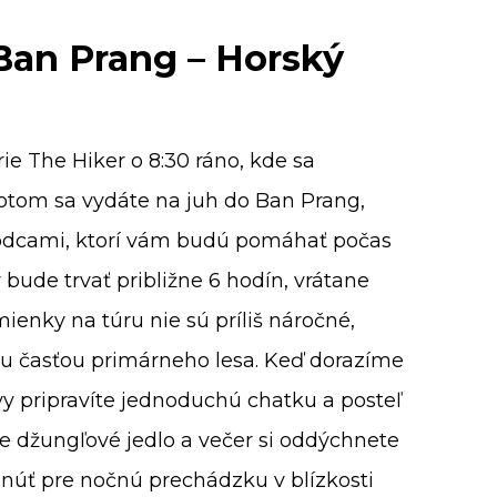
an Prang – Horský
ie The Hiker o 8:30 ráno, kde sa
otom sa vydáte na juh do Ban Prang,
vodcami, ktorí vám budú pomáhať počas
 bude trvať približne 6 hodín, vrátane
enky na túru nie sú príliš náročné,
u časťou primárneho lesa. Keď dorazíme
vy pripravíte jednoduchú chatku a posteľ
te džungľové jedlo a večer si oddýchnete
núť pre nočnú prechádzku v blízkosti