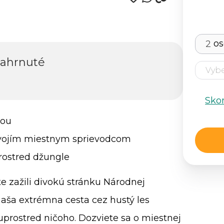
o
zahrnuté
Sko
nou
 svojím miestnym sprievodcom
rostred džungle
te zažili divokú stránku Národnej
aša extrémna cesta cez hustý les
prostred ničoho. Dozviete sa o miestnej