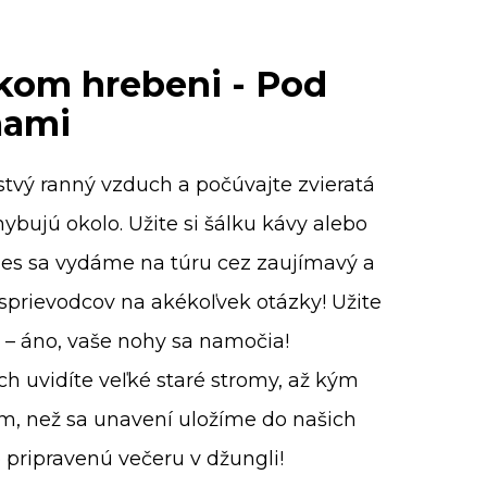
kom hrebeni - Pod
mami
rstvý ranný vzduch a počúvajte zvieratá
hybujú okolo. Užite si šálku kávy alebo
Dnes sa vydáme na túru cez zaujímavý a
h sprievodcov na akékoľvek otázky! Užite
 – áno, vaše nohy sa namočia!
h uvidíte veľké staré stromy, až kým
m, než sa unavení uložíme do našich
 pripravenú večeru v džungli!