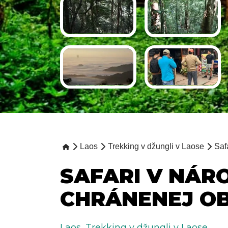
Laos
Trekking v džungli v Laose
Saf
SAFARI V NÁR
CHRÁNENEJ OB
Laos
,
Trekking v džungli v Laose