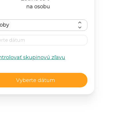
na osobu
soby
ntrolovať skupinovú zľavu
Vyberte dátum