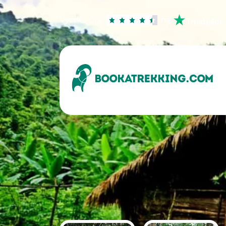
Vynikajúce
na