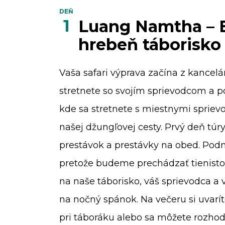
DEŇ
1
Luang Namtha – B
hrebeň táborisko
Vaša safari výprava začína z kancelár
stretnete so svojím sprievodcom a p
kde sa stretnete s miestnymi sprie
našej džungľovej cesty. Prvý deň túry
prestávok a prestávky na obed. Podmi
pretože budeme prechádzať tienisto
na naše táborisko, váš sprievodca a 
na nočný spánok. Na večeru si uvarí
pri táboráku alebo sa môžete rozhod