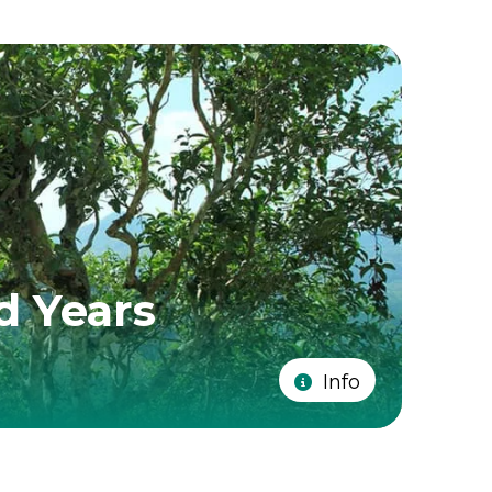
d Years
Info