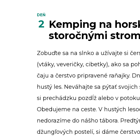
DEŇ
2
Kemping na hors
storočnými stro
Zobuďte sa na slnko a užívajte si če
(vtáky, veveričky, cibetky), ako sa po
čaju a čerstvo pripravené raňajky. 
hustý les. Neváhajte sa pýtať svojic
si prechádzku pozdĺž alebo v potoku
Obedujeme na ceste. V hustých lesoc
nedorazíme do nášho tábora. Predtý
džungľových postelí, si dáme čerstvo