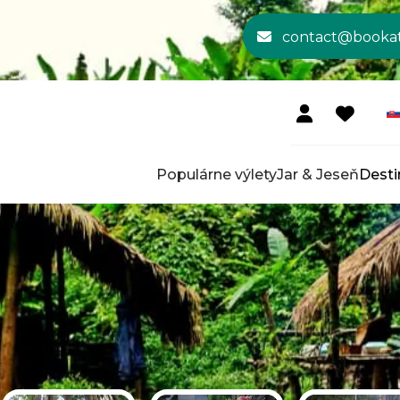
contact@booka
Populárne výlety
Jar & Jeseň
Desti