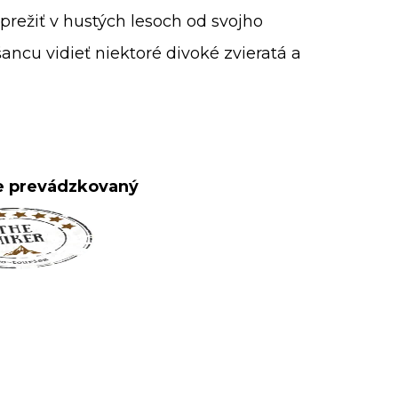
o prežiť v hustých lesoch od svojho
ncu vidieť niektoré divoké zvieratá a
je prevádzkovaný