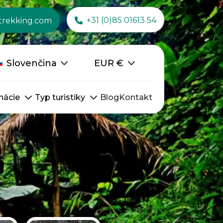
+31 (0)85 01613 54
trekking.com
Slovenčina
EUR
€
nácie
Typ turistiky
Blog
Kontakt