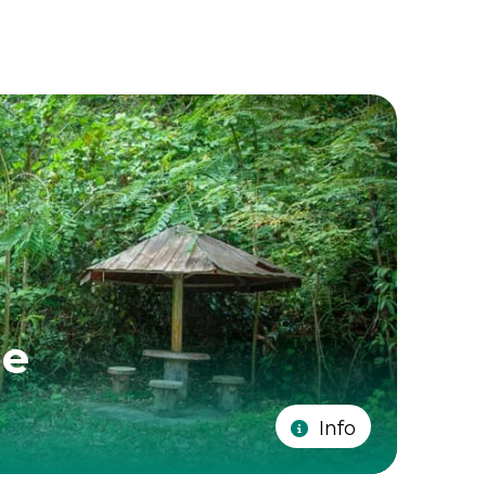
ge
Info