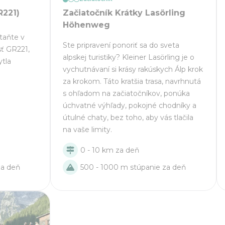
R221)
Začiatočník Krátky Lasörling
Höhenweg
taňte v
Ste pripravení ponoriť sa do sveta
sť GR221,
alpskej turistiky? Kleiner Lasörling je o
ytla
vychutnávaní si krásy rakúskych Álp krok
za krokom. Táto kratšia trasa, navrhnutá
s ohľadom na začiatočníkov, ponúka
úchvatné výhľady, pokojné chodníky a
útulné chaty, bez toho, aby vás tlačila
na vaše limity.
0 - 10 km za deň
500 - 1000 m stúpanie za deň
za deň