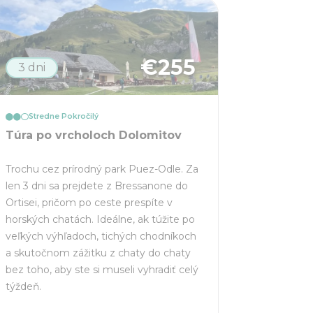
€
255
3 dni
Stredne Pokročilý
Túra po vrcholoch Dolomitov
Trochu cez prírodný park Puez-Odle. Za
len 3 dni sa prejdete z Bressanone do
Ortisei, pričom po ceste prespíte v
horských chatách. Ideálne, ak túžite po
veľkých výhľadoch, tichých chodníkoch
a skutočnom zážitku z chaty do chaty
bez toho, aby ste si museli vyhradiť celý
týždeň.