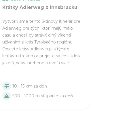
Krátky Adlerweg z Innsbrucku
Vytvorili sme tento 3-dňový itinerár pre
Adlerweg pre tých, ktorí majú málo
času a chceli by stráviť dlhý víkend
užívaním si krás Tyrolského regiónu.
Objavte krásy Adlerwegu s týmto
krátkym trekom a prejdite sa cez údolia,
jazerá, rieky, hrebene a oveľa viac!
10 - 15 km za deň
500 - 1000 m stúpanie za deň