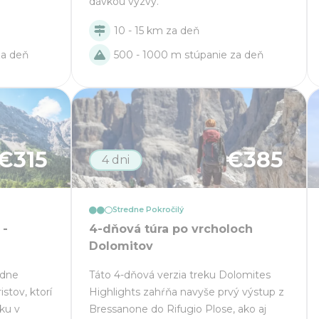
dávkou výzvy.
10 - 15 km za deň
500 - 1000 m stúpanie za deň
za deň
€
315
€
385
4 dni
Stredne Pokročilý
 -
4-dňová túra po vrcholoch
Dolomitov
edne
Táto 4-dňová verzia treku Dolomites
istov, ktorí
Highlights zahŕňa navyše prvý výstup z
ku v
Bressanone do Rifugio Plose, ako aj