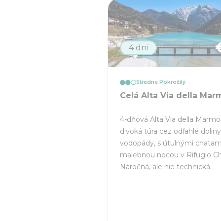
4 dni
Stredne Pokročilý
Celá Alta Via della Mar
4-dňová Alta Via della Marmot
divoká túra cez odľahlé doliny
vodopády, s útulnými chatam
malebnou nocou v Rifugio Ch
Náročná, ale nie technická.