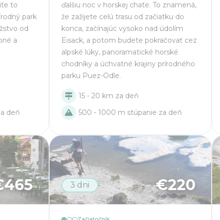
ite to
ďalšiu noc v horskej chate. To znamená,
írodný park
že zažijete celú trasu od začiatku do
žstvo od
konca, začínajúc vysoko nad údolím
bné a
Eisack, a potom budete pokračovať cez
alpské lúky, panoramatické horské
chodníky a úchvatné krajiny prírodného
parku Puez-Odle.
15 - 20 km za deň
za deň
500 - 1000 m stúpanie za deň
€
465
€
220
3 dni
Začiatočník