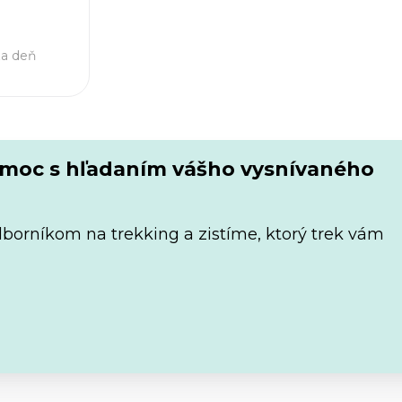
za deň
omoc s hľadaním vášho vysnívaného
dborníkom na trekking a zistíme, ktorý trek vám