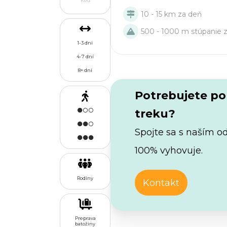
Keď
10 - 15 km za deň
500 - 1000 m stúpanie 
1-3 dni
4-7 dní
8+ dní
Potrebujete p
treku?
Spojte sa s naším o
100% vyhovuje.
Rodiny
Kontakt
Preprava
batožiny