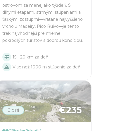
ostrovom za menej ako týždeň. S
dlhými etapami, strmými stúpaniami a
ťažkými zostupmi—vrátane najvyššieho
vrcholu Madeiry, Pico Ruivo—je tento
trek najvhodnejší pre mierne
pokročilých turistov s dobrou kondíciou.
15 - 20 km za deň
Viac než 1000 m stúpanie za deň
€
235
3 dni
Stredne Pokročilý