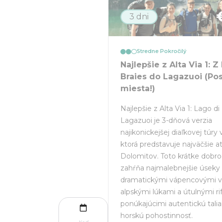
3 dni
Stredne Pokročilý
Najlepšie z Alta Via 1: Z
Braies do Lagazuoi (Po
miesta!)
Najlepšie z Alta Via 1: Lago di
Lagazuoi je 3-dňová verzia
najikonickejšej diaľkovej túry 
ktorá predstavuje najväčšie at
Dolomitov. Toto krátke dobr
zahŕňa najmalebnejšie úseky t
dramatickými vápencovými v
alpskými lúkami a útulnými ri
ponúkajúcimi autentickú tali
horskú pohostinnosť.