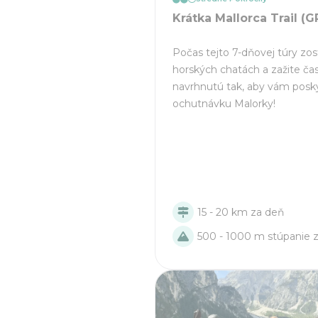
Krátka Mallorca Trail (G
Počas tejto 7-dňovej túry zos
horských chatách a zažite ča
navrhnutú tak, aby vám posk
ochutnávku Malorky!
15 - 20 km za deň
500 - 1000 m stúpanie 