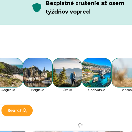
Bezplatné zrušenie až osem
týždňov vopred
Anglicko
Belgicko
Česko
Chorvátsko
Dánsko
Search