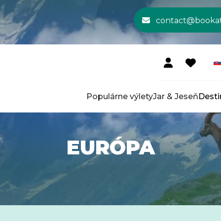
contact@booka
Populárne výlety
Jar & Jeseň
Desti
EURÓPA