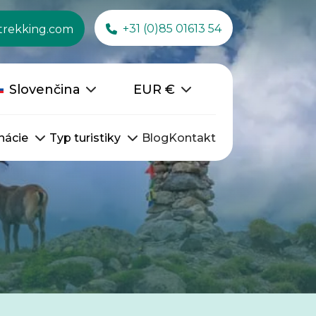
+31 (0)85 01613 54
trekking.com
Slovenčina
EUR
€
nácie
Typ turistiky
Blog
Kontakt