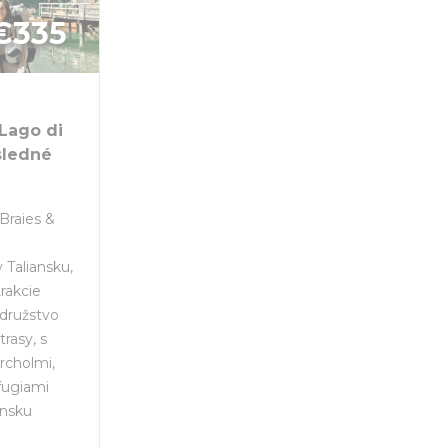
€
335
 Lago di
sledné
 Braies &
v Taliansku,
rakcie
odružstvo
rasy, s
rcholmi,
fugiami
ansku