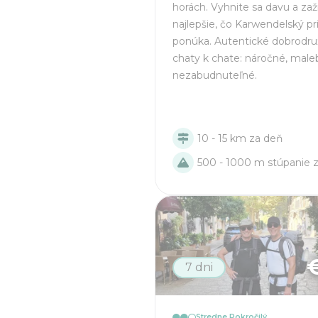
horách. Vyhnite sa davu a zaž
najlepšie, čo Karwendelský pr
ponúka. Autentické dobrodru
chaty k chate: náročné, male
nezabudnuteľné.
10 - 15 km za deň
500 - 1000 m stúpanie 
7 dni
Stredne Pokročilý