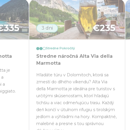
€
335
€
235
3 dni
Stredne Pokročilý
motta
Stredne náročná Alta Via della
Marmotta
ta je
Hľadáte túru v Dolomitoch, ktorá sa
 a
zmestí do dlhého víkendu? Alta Via
i a
della Marmotta je ideálna pre turistov s
iggiato.
určitými skúsenosťami, ktorí hľadajú
tichšiu a viac odmeňujúcu trasu. Každý
deň končí v útulnom rifugiu s tirolským
jedlom a výhľadmi na hory. Kompaktné,
malebné a presne s tou správnou