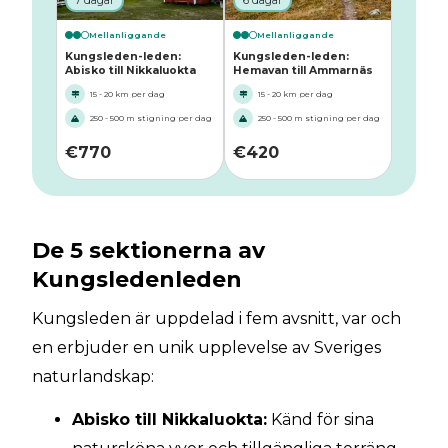
7 dagar
6 dagar
Mellanliggande
Mellanliggande
Kungsleden-leden:
Kungsleden-leden:
Abisko till Nikkaluokta
Hemavan till Ammarnäs
15 - 20 km per dag
15 - 20 km per dag
250 - 500 m stigning per dag
250 - 500 m stigning per dag
€
770
€
420
De 5 sektionerna av
Kungsledenleden
Kungsleden är uppdelad i fem avsnitt, var och
en erbjuder en unik upplevelse av Sveriges
naturlandskap:
Abisko till Nikkaluokta:
Känd för sina