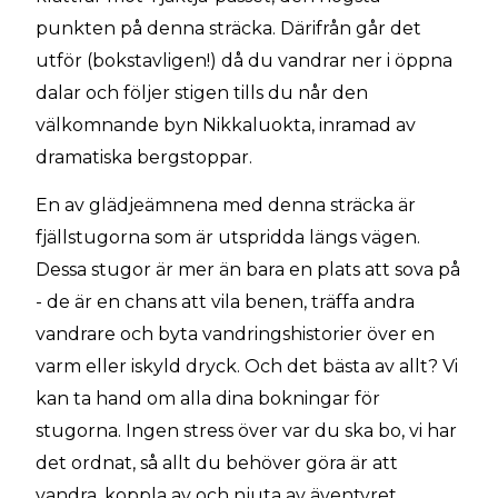
punkten på denna sträcka. Därifrån går det
utför (bokstavligen!) då du vandrar ner i öppna
dalar och följer stigen tills du når den
välkomnande byn Nikkaluokta, inramad av
dramatiska bergstoppar.
En av glädjeämnena med denna sträcka är
fjällstugorna som är utspridda längs vägen.
Dessa stugor är mer än bara en plats att sova på
- de är en chans att vila benen, träffa andra
vandrare och byta vandringshistorier över en
varm eller iskyld dryck. Och det bästa av allt? Vi
kan ta hand om alla dina bokningar för
stugorna. Ingen stress över var du ska bo, vi har
det ordnat, så allt du behöver göra är att
vandra, koppla av och njuta av äventyret.