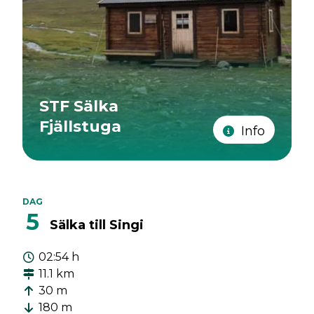
STF Sälka
Fjällstuga
Info
DAG
5
Sälka till Singi
02:54 h
11.1 km
30 m
180 m