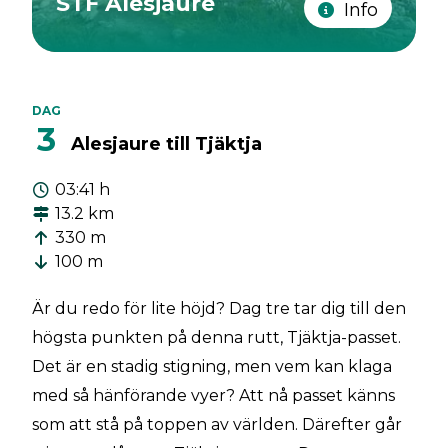
STF Alesjaure
Info
DAG
3
Alesjaure till Tjäktja
03:41 h
13.2 km
330 m
100 m
Är du redo för lite höjd? Dag tre tar dig till den
högsta punkten på denna rutt, Tjäktja-passet.
Det är en stadig stigning, men vem kan klaga
med så hänförande vyer? Att nå passet känns
som att stå på toppen av världen. Därefter går