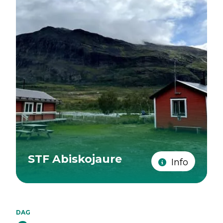
STF Abiskojaure
Info
DAG