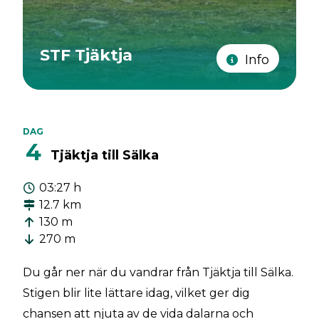
STF Tjäktja
Info
DAG
4
Tjäktja till Sälka
03:27 h
12.7 km
130 m
270 m
Du går ner när du vandrar från Tjäktja till Sälka.
Stigen blir lite lättare idag, vilket ger dig
chansen att njuta av de vida dalarna och