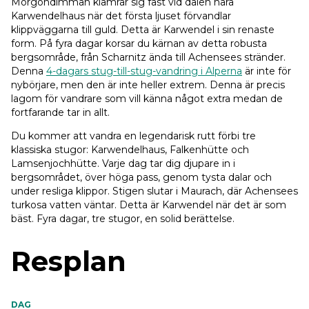
Morgondimman klamrar sig fast vid dalen nära
Karwendelhaus när det första ljuset förvandlar
klippväggarna till guld. Detta är Karwendel i sin renaste
form. På fyra dagar korsar du kärnan av detta robusta
bergsområde, från Scharnitz ända till Achensees stränder.
Denna
4-dagars stug-till-stug-vandring i Alperna
är inte för
nybörjare, men den är inte heller extrem. Denna är precis
lagom för vandrare som vill känna något extra medan de
fortfarande tar in allt.
Du kommer att vandra en legendarisk rutt förbi tre
klassiska stugor: Karwendelhaus, Falkenhütte och
Lamsenjochhütte. Varje dag tar dig djupare in i
bergsområdet, över höga pass, genom tysta dalar och
under resliga klippor. Stigen slutar i Maurach, där Achensees
turkosa vatten väntar. Detta är Karwendel när det är som
bäst. Fyra dagar, tre stugor, en solid berättelse.
Resplan
DAG