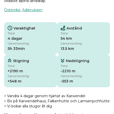
vildaste alpina landskap.
Österrike
,
Adlervägen
Varaktighet
Avstånd
Total
Total
4 dagar
54 km
Genomsnittlig
Genomsnittlig
5h 33min
13.5 km
Stigning
Nedstigning
Total
Total
+2190 m
-2210 m
Genomsnittlig
Genomsnittlig
+548 m
-553 m
> Vandra 4 dagar genom hjärtat av Karwendel
> Bo på Karwendelhaus, Falkenhütte och Lamsenjochhütte
> Vi bokar alla stugor åt dig