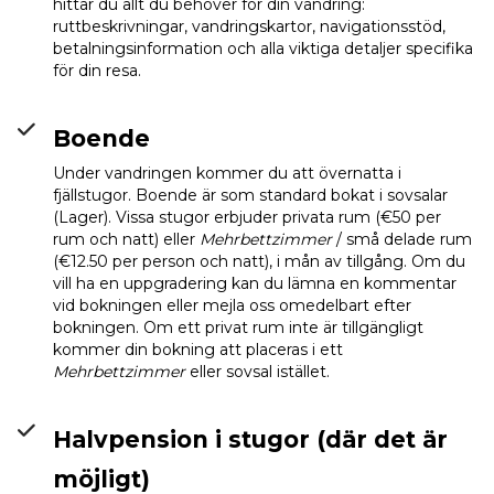
hittar du allt du behöver för din vandring:
ruttbeskrivningar, vandringskartor, navigationsstöd,
betalningsinformation och alla viktiga detaljer specifika
för din resa.
Boende
Under vandringen kommer du att övernatta i
fjällstugor. Boende är som standard bokat i sovsalar
(Lager). Vissa stugor erbjuder privata rum (€50 per
rum och natt) eller
Mehrbettzimmer
/ små delade rum
(€12.50 per person och natt), i mån av tillgång. Om du
vill ha en uppgradering kan du lämna en kommentar
vid bokningen eller mejla oss omedelbart efter
bokningen. Om ett privat rum inte är tillgängligt
kommer din bokning att placeras i ett
Mehrbettzimmer
eller sovsal istället.
Halvpension i stugor (där det är
möjligt)