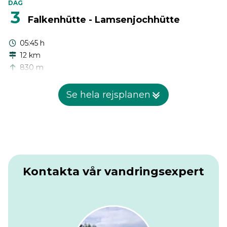
DAG
3
Falkenhütte - Lamsenjochhütte
05:45 h
12 km
830 m
720 m
Se hela rejsplanen
I morse kommer du att stiga ner längs Laliders
bergsväggar till Hohljoch. Det är värt att stanna för en god
kopp kaffe och en bit Apfelstrüdel i byn Eng. Det sägs att
den här betesmarken har använts av lokala bönder i
hundratals år och du kommer ändå hitta en god bit
Almenkäse. Den relativt korta dagen fortsätter du via
Binsalm till dagens destination, Lamsenjochhütte.
Kontakta vår vandringsexpert