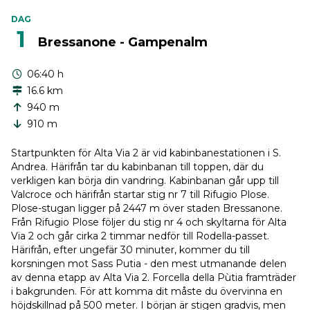
DAG
1
Bressanone - Gampenalm
06:40 h
16.6 km
940 m
910 m
Startpunkten för Alta Via 2 är vid kabinbanestationen i S.
Andrea. Härifrån tar du kabinbanan till toppen, där du
verkligen kan börja din vandring. Kabinbanan går upp till
Valcroce och härifrån startar stig nr 7 till Rifugio Plose.
Plose-stugan ligger på 2447 m över staden Bressanone.
Från Rifugio Plose följer du stig nr 4 och skyltarna för Alta
Via 2 och går cirka 2 timmar nedför till Rodella-passet.
Härifrån, efter ungefär 30 minuter, kommer du till
korsningen mot Sass Putia - den mest utmanande delen
av denna etapp av Alta Via 2. Forcella della Pùtia framträder
i bakgrunden. För att komma dit måste du övervinna en
höjdskillnad på 500 meter. I början är stigen gradvis, men