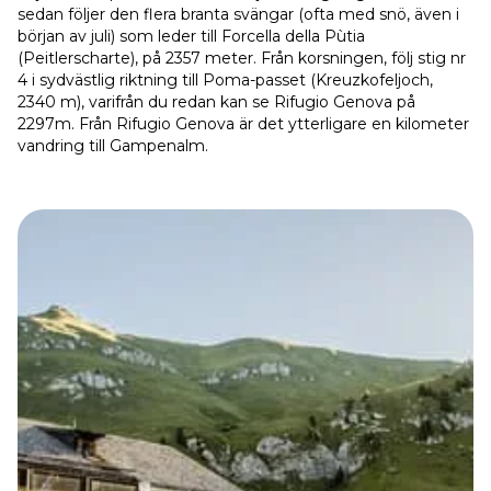
sedan följer den flera branta svängar (ofta med snö, även i
början av juli) som leder till Forcella della Pùtia
(Peitlerscharte), på 2357 meter. Från korsningen, följ stig nr
4 i sydvästlig riktning till Poma-passet (Kreuzkofeljoch,
2340 m), varifrån du redan kan se Rifugio Genova på
2297m. Från Rifugio Genova är det ytterligare en kilometer
vandring till Gampenalm.