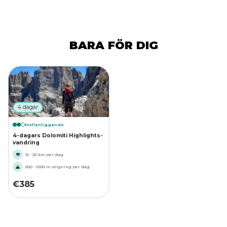
BARA FÖR DIG
4 dagar
Mellanliggande
4-dagars Dolomiti Highlights-
vandring
15 - 20 km per dag
500 - 1000 m stigning per dag
€
385