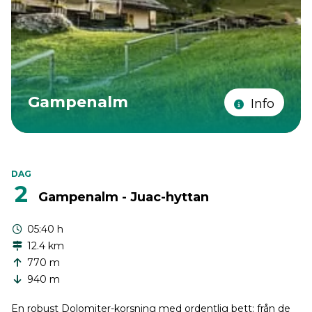
Gampenalm
Info
DAG
2
Gampenalm - Juac-hyttan
05:40 h
12.4 km
770 m
940 m
En robust Dolomiter-korsning med ordentlig bett: från de