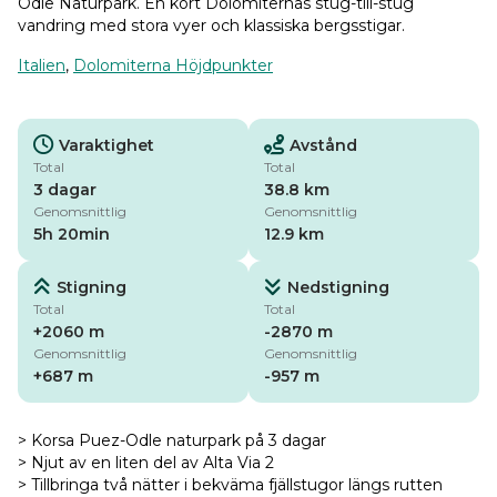
Odle Naturpark. En kort Dolomiternas stug-till-stug
vandring med stora vyer och klassiska bergsstigar.
Italien
,
Dolomiterna Höjdpunkter
Varaktighet
Avstånd
Total
Total
3 dagar
38.8 km
Genomsnittlig
Genomsnittlig
5h 20min
12.9 km
Stigning
Nedstigning
Total
Total
+2060 m
-2870 m
Genomsnittlig
Genomsnittlig
+687 m
-957 m
> Korsa Puez-Odle naturpark på 3 dagar
> Njut av en liten del av Alta Via 2
> Tillbringa två nätter i bekväma fjällstugor längs rutten