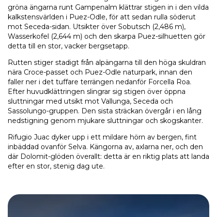
gröna ängarna runt Gampenalm klättrar stigen in i den vilda
kalkstensvärlden i Puez-Odle, för att sedan rulla söderut
mot Seceda-sidan. Utsikter över Sobutsch (2,486 m),
Wasserkofel (2,644 m) och den skarpa Puez-silhuetten gör
detta till en stor, vacker bergsetapp.
Rutten stiger stadigt från alpängarna till den höga skuldran
nära Croce-passet och Puez-Odle naturpark, innan den
faller ner i det tuffare terrängen nedanför Forcella Roa.
Efter huvudklättringen slingrar sig stigen över öppna
sluttningar med utsikt mot Vallunga, Seceda och
Sassolungo-gruppen. Den sista sträckan övergår i en lång
nedstigning genom mjukare sluttningar och skogskanter.
Rifugio Juac dyker upp i ett mildare hörn av bergen, fint
inbäddad ovanför Selva. Kängorna av, axlarna ner, och den
där Dolomit-glöden överallt: detta är en riktig plats att landa
efter en stor, stenig dag ute.