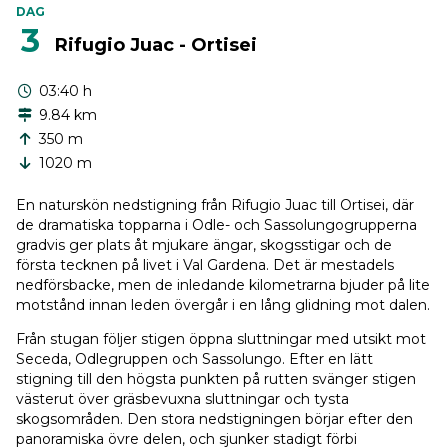
DAG
3
Rifugio Juac - Ortisei
03:40 h
9.84 km
350 m
1020 m
En naturskön nedstigning från Rifugio Juac till Ortisei, där
de dramatiska topparna i Odle- och Sassolungogrupperna
gradvis ger plats åt mjukare ängar, skogsstigar och de
första tecknen på livet i Val Gardena. Det är mestadels
nedförsbacke, men de inledande kilometrarna bjuder på lite
motstånd innan leden övergår i en lång glidning mot dalen.
Från stugan följer stigen öppna sluttningar med utsikt mot
Seceda, Odlegruppen och Sassolungo. Efter en lätt
stigning till den högsta punkten på rutten svänger stigen
västerut över gräsbevuxna sluttningar och tysta
skogsområden. Den stora nedstigningen börjar efter den
panoramiska övre delen, och sjunker stadigt förbi