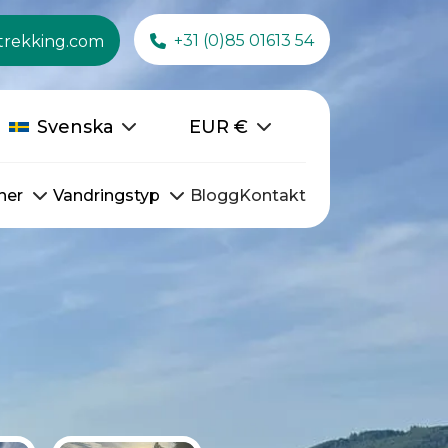
+31 (0)85 01613 54
trekking.com
Svenska
EUR
€
ner
Vandringstyp
Blogg
Kontakt