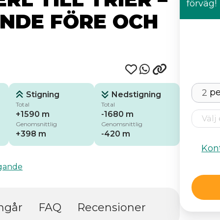
förväg!
ENDE FÖRE OCH
pe
Stigning
Nedstigning
Total
Total
+1590 m
-1680 m
Genomsnittlig
Genomsnittlig
+398 m
-420 m
Kont
ggande
ngår
FAQ
Recensioner