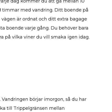
Varje dag kommer du att gå mellan 10
ll 8 timmar med vandring. Ditt boende på
vägen är ordnat och ditt extra bagage
ästa boende varje gång. Du behöver bara
a på vilka viner du vill smaka igen idag.
. Vandringen börjar imorgon, så du har
åka till Trippelgränsen mellan