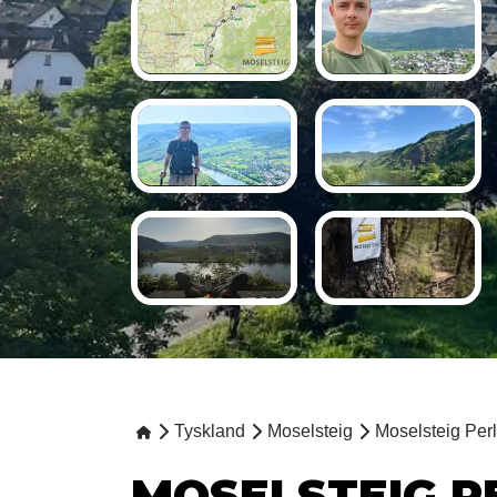
Tyskland
Moselsteig
Moselsteig Perl 
MOSELSTEIG PE