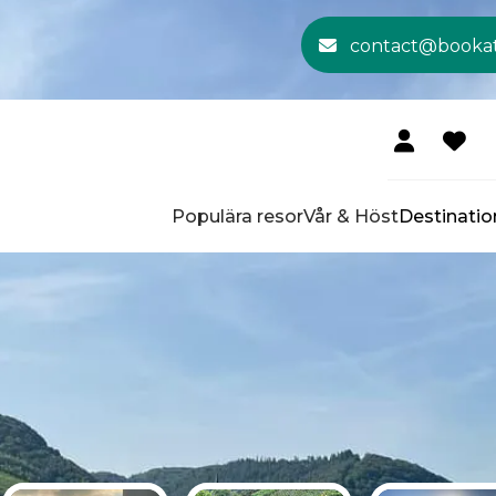
contact@booka
Populära resor
Vår & Höst
Destinatio