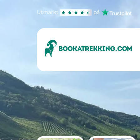
Utmärkt
på