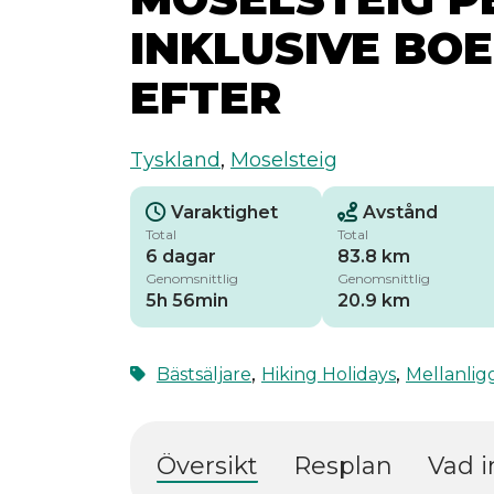
INKLUSIVE BO
EFTER
Tyskland
,
Moselsteig
Varaktighet
Avstånd
Total
Total
6 dagar
83.8 km
Genomsnittlig
Genomsnittlig
5h 56min
20.9 km
,
,
Bästsäljare
Hiking Holidays
Mellanli
Översikt
Resplan
Vad i