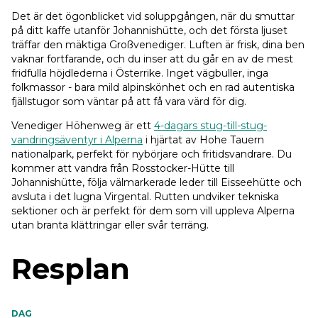
Det är det ögonblicket vid soluppgången, när du smuttar
på ditt kaffe utanför Johannishütte, och det första ljuset
träffar den mäktiga Großvenediger. Luften är frisk, dina ben
vaknar fortfarande, och du inser att du går en av de mest
fridfulla höjdlederna i Österrike. Inget vägbuller, inga
folkmassor - bara mild alpinskönhet och en rad autentiska
fjällstugor som väntar på att få vara värd för dig.
Venediger Höhenweg är ett
4-dagars stug-till-stug-
vandringsäventyr i Alperna
i hjärtat av Hohe Tauern
nationalpark, perfekt för nybörjare och fritidsvandrare. Du
kommer att vandra från Rosstocker-Hütte till
Johannishütte, följa välmarkerade leder till Eisseehütte och
avsluta i det lugna Virgental. Rutten undviker tekniska
sektioner och är perfekt för dem som vill uppleva Alperna
utan branta klättringar eller svår terräng.
Resplan
DAG