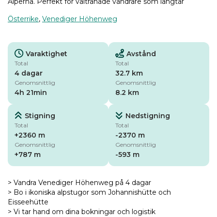
Alperna. Perfekt för vältränade vandrare som längtar
Österrike
,
Venediger Höhenweg
Varaktighet
Avstånd
Total
Total
4 dagar
32.7 km
Genomsnittlig
Genomsnittlig
4h 21min
8.2 km
Stigning
Nedstigning
Total
Total
+2360 m
-2370 m
Genomsnittlig
Genomsnittlig
+787 m
-593 m
> Vandra Venediger Höhenweg på 4 dagar
> Bo i ikoniska alpstugor som Johannishütte och
Eisseehütte
> Vi tar hand om dina bokningar och logistik