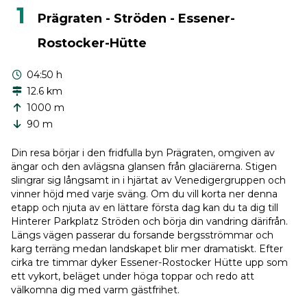
1
Prägraten - Ströden - Essener-
Rostocker-Hütte
04:50 h
12.6 km
1000 m
90 m
Din resa börjar i den fridfulla byn Prägraten, omgiven av
ängar och den avlägsna glansen från glaciärerna. Stigen
slingrar sig långsamt in i hjärtat av Venedigergruppen och
vinner höjd med varje sväng. Om du vill korta ner denna
etapp och njuta av en lättare första dag kan du ta dig till
Hinterer Parkplatz Ströden och börja din vandring därifrån.
Längs vägen passerar du forsande bergsströmmar och
karg terräng medan landskapet blir mer dramatiskt. Efter
cirka tre timmar dyker Essener-Rostocker Hütte upp som
ett vykort, beläget under höga toppar och redo att
välkomna dig med varm gästfrihet.