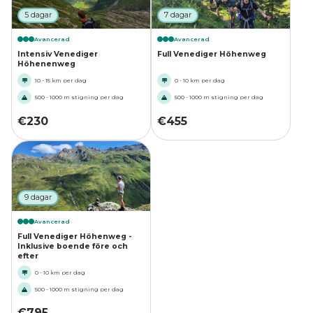
5 dagar
7 dagar
Avancerad
Avancerad
Intensiv Venediger
Full Venediger Höhenweg
Höhenenweg
10 - 15 km per dag
0 - 10 km per dag
500 - 1000 m stigning per dag
500 - 1000 m stigning per dag
€
230
€
455
9 dagar
Avancerad
Full Venediger Höhenweg -
Inklusive boende före och
efter
0 - 10 km per dag
500 - 1000 m stigning per dag
€
795