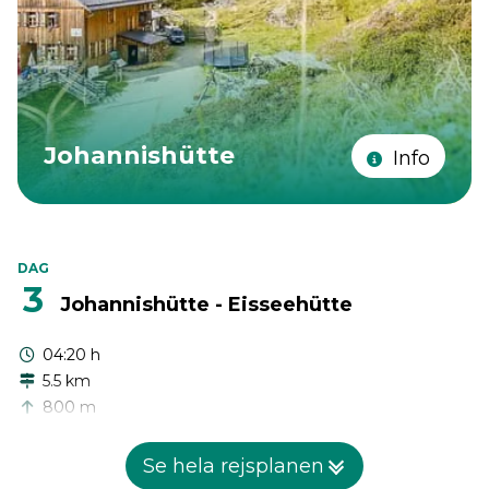
Johannishütte
Info
DAG
3
Johannishütte - Eisseehütte
04:20 h
5.5 km
800 m
430 m
Se hela rejsplanen
Den verkliga utmaningen på Venediger Höhenweg börjar