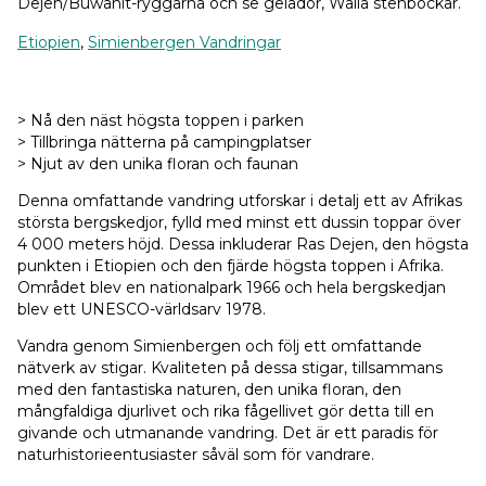
Dejen/Buwahit-ryggarna och se gelador, Walia stenbockar.
Etiopien
,
Simienbergen Vandringar
> Nå den näst högsta toppen i parken
> Tillbringa nätterna på campingplatser
> Njut av den unika floran och faunan
Denna omfattande vandring utforskar i detalj ett av Afrikas
största bergskedjor, fylld med minst ett dussin toppar över
4 000 meters höjd. Dessa inkluderar Ras Dejen, den högsta
punkten i Etiopien och den fjärde högsta toppen i Afrika.
Området blev en nationalpark 1966 och hela bergskedjan
blev ett UNESCO-världsarv 1978.
Vandra genom Simienbergen och följ ett omfattande
nätverk av stigar. Kvaliteten på dessa stigar, tillsammans
med den fantastiska naturen, den unika floran, den
mångfaldiga djurlivet och rika fågellivet gör detta till en
givande och utmanande vandring. Det är ett paradis för
naturhistorieentusiaster såväl som för vandrare.