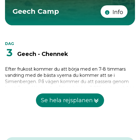
Geech Camp
Info
DAG
3
Geech - Chennek
Efter frukost kommer du att börja med en 7-8 timmars
vandring med de bästa vyerna du kommer att se i
Simienbergen. På vägen kommer du att passera genom
Imet Gogo. Här har du nått en höjd av 3 926 meter och kan
titta ut över den fantastiska landskapet från 360 grader. På
Se hela rejsplanen
denna höjd och utsiktspunkt kan du se kanjonen nedanför,
avlägsna bergsryggar och betrakta de seemingly aldrig
sinande dalarna. Efter Imet Gogo kommer du att vandra till
utsiktspunkten i Innateye-dalen på en höjd av 4 070 meter.
Lunch kommer att serveras här och sedan kommer du att
gå ner till Chennek (3 600 meter) för din tredje
campingplats.