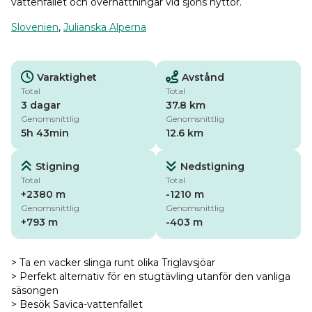
vattenfallet och övernattningar vid sjöns hyttor.
Slovenien
,
Julianska Alperna
Varaktighet
Avstånd
Total
Total
3 dagar
37.8 km
Genomsnittlig
Genomsnittlig
5h 43min
12.6 km
Stigning
Nedstigning
Total
Total
+2380 m
-1210 m
Genomsnittlig
Genomsnittlig
+793 m
-403 m
> Ta en vacker slinga runt olika Triglavsjöar
> Perfekt alternativ för en stugtävling utanför den vanliga
säsongen
> Besök Savica-vattenfallet