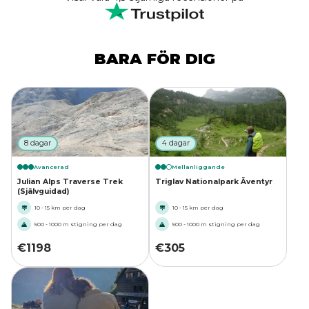
BARA FÖR DIG
8 dagar
4 dagar
Avancerad
Mellanliggande
Julian Alps Traverse Trek
Triglav Nationalpark Äventyr
(Självguidad)
10 - 15 km per dag
10 - 15 km per dag
500 - 1000 m stigning per dag
500 - 1000 m stigning per dag
€
1198
€
305