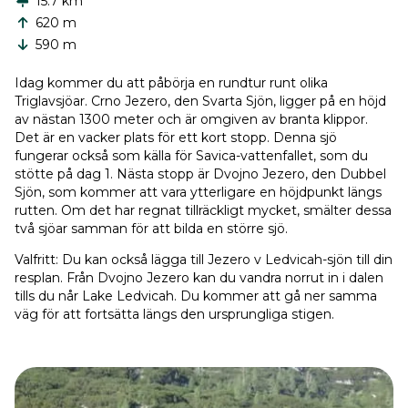
15.7 km
620 m
590 m
Idag kommer du att påbörja en rundtur runt olika
Triglavsjöar. Crno Jezero, den Svarta Sjön, ligger på en höjd
av nästan 1300 meter och är omgiven av branta klippor.
Det är en vacker plats för ett kort stopp. Denna sjö
fungerar också som källa för Savica-vattenfallet, som du
stötte på dag 1. Nästa stopp är Dvojno Jezero, den Dubbel
Sjön, som kommer att vara ytterligare en höjdpunkt längs
rutten. Om det har regnat tillräckligt mycket, smälter dessa
två sjöar samman för att bilda en större sjö.
Valfritt: Du kan också lägga till Jezero v Ledvicah-sjön till din
resplan. Från Dvojno Jezero kan du vandra norrut in i dalen
tills du når Lake Ledvicah. Du kommer att gå ner samma
väg för att fortsätta längs den ursprungliga stigen.