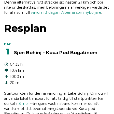
Denna alternativa rutt sträcker sig nästan 21 km och bör
inte underskattas, men belöningarna är verkligen värda det
för alla som vill
vandra i 3 dagar i Alperna som nybörjare
.
Resplan
DAG
1
Sjön Bohinj - Koca Pod Bogatinom
04:35 h
10.4 km
1000 m
20 m
Startpunkten för denna vandring är Lake Bohinj. Om du vill
använda lokal transport för att ta dig till startpunkten kan
du kolla
Simo
. Från sjöns västra strand kommer du att
vandra mot ditt övernattningsboende vid Koca pod
Bogatinom. Du kan också göra en valfri avstickare till