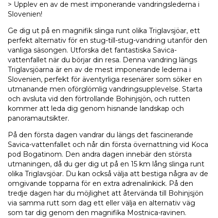
> Upplev en av de mest imponerande vandringslederna i
Slovenien!
Ge dig ut på en magnifik slinga runt olika Triglavsjöar, ett
perfekt alternativ för en stug-till-stug-vandring utanför den
vanliga säsongen. Utforska det fantastiska Savica-
vattenfallet när du börjar din resa. Denna vandring längs
Triglavsjöarna är en av de mest imponerande lederna i
Slovenien, perfekt för äventyrliga resenärer som söker en
utmanande men oförglömlig vandringsupplevelse. Starta
och avsluta vid den förtrollande Bohinjsjön, och rutten
kommer att leda dig genom hisnande landskap och
panoramautsikter.
På den första dagen vandrar du längs det fascinerande
Savica-vattenfallet och når din första övernattning vid Koca
pod Bogatinom. Den andra dagen innebär den största
utmaningen, då du ger dig ut på en 15 km lång slinga runt
olika Triglavsjöar. Du kan också välja att bestiga några av de
omgivande topparna för en extra adrenalinkick. På den
tredje dagen har du möjlighet att återvända till Bohinjsjön
via samma rutt som dag ett eller välja en alternativ väg
som tar dig genom den magnifika Mostnica-ravinen.