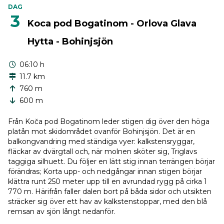
DAG
3
Koca pod Bogatinom - Orlova Glava
Hytta - Bohinjsjön
06:10 h
11.7 km
760 m
600 m
Från Koča pod Bogatinom leder stigen dig över den höga
platån mot skidområdet ovanför Bohinjsjön. Det är en
balkongvandring med ständiga vyer: kalkstensryggar,
fläckar av dvärgtall och, när molnen sköter sig, Triglavs
taggiga silhuett. Du följer en lätt stig innan terrängen börjar
förändras; Korta upp- och nedgångar innan stigen börjar
klättra runt 250 meter upp till en avrundad rygg på cirka 1
770 m. Härifrån faller dalen bort på båda sidor och utsikten
sträcker sig över ett hav av kalkstenstoppar, med den blå
remsan av sjön långt nedanför.