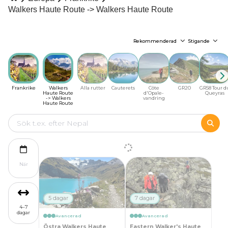
Walkers Haute Route -> Walkers Haute Route
Rekommenderad
Stigande
Frankrike
Walkers
Alla rutter
Cauterets
Côte
GR20
GR58 Tour d
Haute Route
d'Opale-
Queyras
-> Walkers
vandring
Haute Route
När
5 dagar
7 dagar
4–7
dagar
Avancerad
Avancerad
Östra Walkers Haute
Eastern Walker's Haute