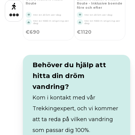
Route
Route - Inklusive boende
före och efter
Mer än 20 km per dag
Mer än 20 km per dag
Mer än 1000 m stigning per
Mer än 1000 m stigning per
dag
dag
€
690
€
1120
Behöver du hjälp att
hitta din dröm
vandring?
Kom i kontakt med vår
Trekkingexpert, och vi kommer
att ta reda på vilken vandring
som passar dig 100%.