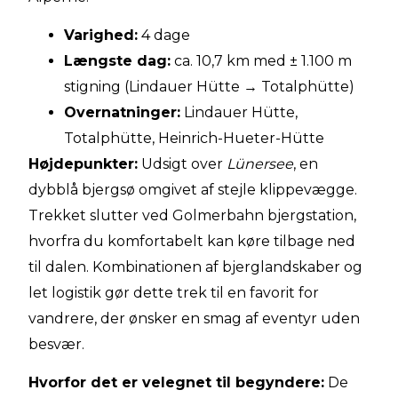
Varighed:
4 dage
Længste dag:
ca. 10,7 km med ± 1.100 m
stigning (Lindauer Hütte → Totalphütte)
Overnatninger:
Lindauer Hütte,
Totalphütte, Heinrich-Hueter-Hütte
Højdepunkter:
Udsigt over
Lünersee
, en
dybblå bjergsø omgivet af stejle klippevægge.
Trekket slutter ved Golmerbahn bjergstation,
hvorfra du komfortabelt kan køre tilbage ned
til dalen. Kombinationen af bjerglandskaber og
let logistik gør dette trek til en favorit for
vandrere, der ønsker en smag af eventyr uden
besvær.
Hvorfor det er velegnet til begyndere:
De