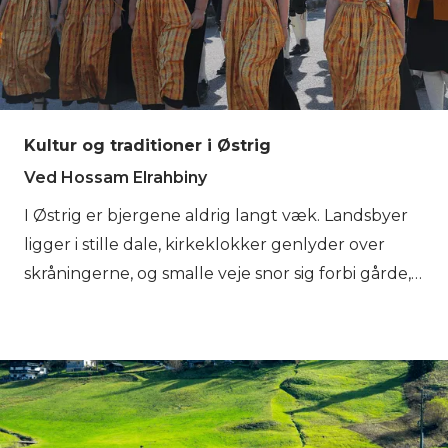
Kultur og traditioner i Østrig
Ved Hossam Elrahbiny
I Østrig er bjergene aldrig langt væk. Landsbyer
ligger i stille dale, kirkeklokker genlyder over
skråningerne, og smalle veje snor sig forbi gårde,
der har været her i generationer. Livet i Alperne
har altid fulgt landskabets rytme. Men de
østrigske Alper er ikke kun landskab for rejsende.
De er steder, hvor samfund har opbygget
traditioner gennem århundreder af at leve i et
bjergmiljø. De ruter, du følger, mens du vandrer i