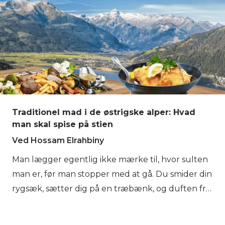
vintre. Fra dyreliv, der bevæger sig over høje
klipper, til blomster, der blomstrer i den korte
sommer, følger naturen her sin egen rytme. Hvis
du vil opleve denne forandring fra dalens skove til
alpeterræn selv, giver Hytte-til-Hytte Vandring i
Østrig dig mulighed for at udforske det trin for
trin.
Traditionel mad i de østrigske alper: Hvad
man skal spise på stien
Ved Hossam Elrahbiny
Man lægger egentlig ikke mærke til, hvor sulten
man er, før man stopper med at gå. Du smider din
rygsæk, sætter dig på en træbænk, og duften fra
køkkenet bliver pludselig umulig at ignorere.
Våde jakker hænger nær komfuret, rygsække