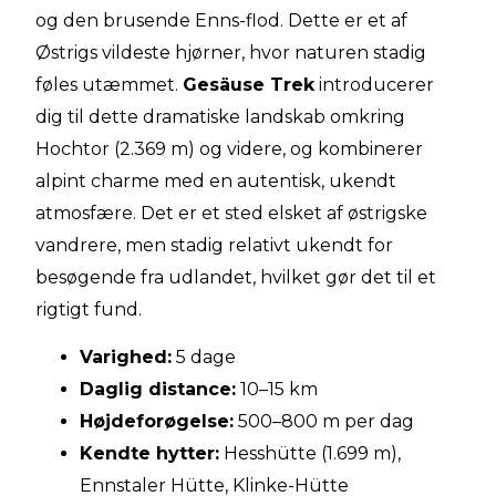
og den brusende Enns-flod. Dette er et af
Østrigs vildeste hjørner, hvor naturen stadig
føles utæmmet.
Gesäuse Trek
introducerer
dig til dette dramatiske landskab omkring
Hochtor (2.369 m) og videre, og kombinerer
alpint charme med en autentisk, ukendt
atmosfære. Det er et sted elsket af østrigske
vandrere, men stadig relativt ukendt for
besøgende fra udlandet, hvilket gør det til et
rigtigt fund.
Varighed:
5 dage
Daglig distance:
10–15 km
Højdeforøgelse:
500–800 m per dag
Kendte hytter:
Hesshütte (1.699 m),
Ennstaler Hütte, Klinke-Hütte