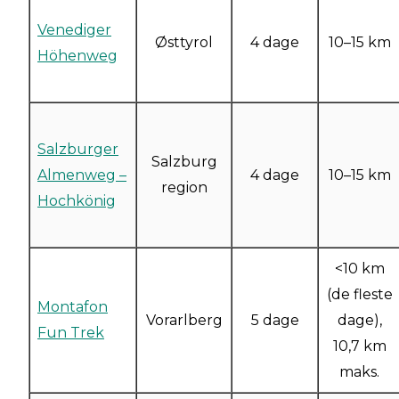
Venediger
Østtyrol
4 dage
10–15 km
Höhenweg
Salzburger
Salzburg
Almenweg –
4 dage
10–15 km
region
Hochkönig
<10 km
(de fleste
Montafon
Vorarlberg
5 dage
dage),
Fun Trek
10,7 km
maks.