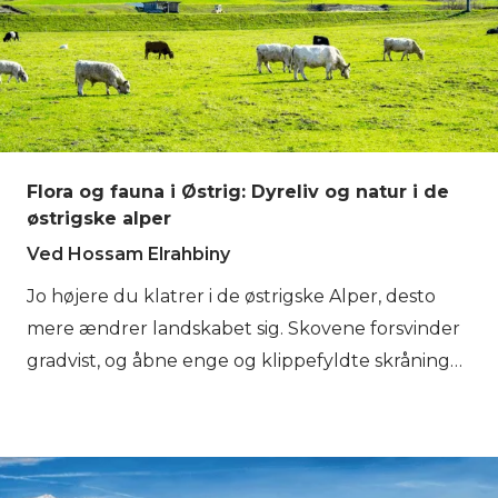
Østrig, går ofte gennem dale og landsbyer, hvor
dagligliv, lokale skikke og sæsonrytmer stadig er
tæt forbundet med landskabet omkring dem.
Flora og fauna i Østrig: Dyreliv og natur i de
østrigske alper
Ved Hossam Elrahbiny
Jo højere du klatrer i de østrigske Alper, desto
mere ændrer landskabet sig. Skovene forsvinder
gradvist, og åbne enge og klippefyldte skråninger
tager deres plads. Det, der måske virker stille ved
første øjekast, er faktisk en bjergverden fuld af liv.
De østrigske Alper er hjem for planter og dyr, der
har tilpasset sig det stejle terræn og de lange