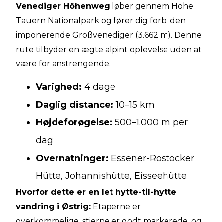
Venediger Höhenweg
løber gennem Hohe
Tauern Nationalpark og fører dig forbi den
imponerende Großvenediger (3.662 m). Denne
rute tilbyder en ægte alpint oplevelse uden at
være for anstrengende.
Varighed:
4 dage
Daglig distance:
10–15 km
Højdeforøgelse:
500–1.000 m per
dag
Overnatninger:
Essener-Rostocker
Hütte, Johannishütte, Eisseehütte
Hvorfor dette er en let hytte-til-hytte
vandring i Østrig:
Etaperne er
overkommelige, stierne er godt markerede, og