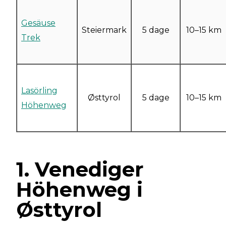
Gesäuse
Steiermark
5 dage
10–15 km
Trek
Lasörling
Østtyrol
5 dage
10–15 km
Höhenweg
1. Venediger
Höhenweg i
Østtyrol