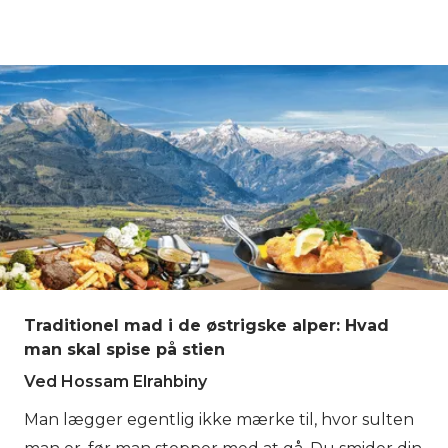
tager deres plads. Det, der måske virker stille ved
første øjekast, er faktisk en bjergverden fuld af liv.
De østrigske Alper er hjem for planter og dyr, der
har tilpasset sig det stejle terræn og de lange
vintre. Fra dyreliv, der bevæger sig over høje
klipper, til blomster, der blomstrer i den korte
sommer, følger naturen her sin egen rytme. Hvis
du vil opleve denne forandring fra dalens skove til
alpeterræn selv, giver Hytte-til-Hytte Vandring i
Østrig dig mulighed for at udforske det trin for
trin.
Traditionel mad i de østrigske alper: Hvad
man skal spise på stien
Ved Hossam Elrahbiny
Man lægger egentlig ikke mærke til, hvor sulten