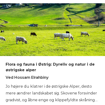
østrigske Alper er ikke kun landskab for rejsende.
De er steder, hvor samfund har opbygget
traditioner gennem århundreder af at leve i et
bjergmiljø. De ruter, du følger, mens du vandrer i
Østrig, går ofte gennem dale og landsbyer, hvor
dagligliv, lokale skikke og sæsonrytmer stadig er
tæt forbundet med landskabet omkring dem.
Flora og fauna i Østrig: Dyreliv og natur i de
østrigske alper
Ved Hossam Elrahbiny
Jo højere du klatrer i de østrigske Alper, desto
mere ændrer landskabet sig. Skovene forsvinder
gradvist, og åbne enge og klippefyldte skråninger