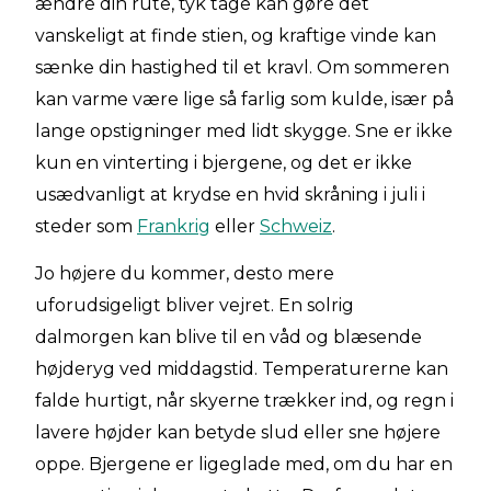
ændre din rute, tyk tåge kan gøre det
vanskeligt at finde stien, og kraftige vinde kan
sænke din hastighed til et kravl. Om sommeren
kan varme være lige så farlig som kulde, især på
lange opstigninger med lidt skygge. Sne er ikke
kun en vinterting i bjergene, og det er ikke
usædvanligt at krydse en hvid skråning i juli i
steder som
Frankrig
eller
Schweiz
.
Jo højere du kommer, desto mere
uforudsigeligt bliver vejret. En solrig
dalmorgen kan blive til en våd og blæsende
højderyg ved middagstid. Temperaturerne kan
falde hurtigt, når skyerne trækker ind, og regn i
lavere højder kan betyde slud eller sne højere
oppe. Bjergene er ligeglade med, om du har en