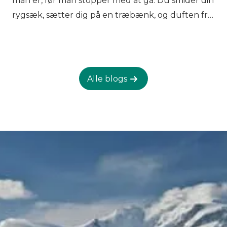
man er, før man stopper med at gå. Du smider din
rygsæk, sætter dig på en træbænk, og duften fra
køkkenet bliver pludselig umulig at ignorere.
Våde jakker hænger nær komfuret, rygsække
samler sig i hjørnet, og rummet fyldes med stille
samtale. Efter en lang dag med vandring i Østrig
Alle blogs
føles det godt at sidde stille. At gå her handler
ikke kun om afstand eller højdemeter. Det
handler om dagens rytme. En jævn stigning, et
stille stykke sti, så et enkelt måltid, der smager
bedre, end det burde. Når vægten er væk fra
dine skuldre, og dine ben får en pause, føles
alting komplet. Du går, du spiser, du hviler. Det er
som regel nok til at se frem til i morgen.