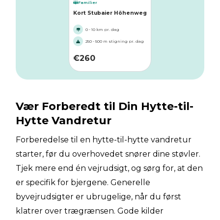
Familier
Kort Stubaier Höhenweg
0 - 10 km pr. dag
250 - 500 m stigning pr. dag
€
260
Vær Forberedt til Din Hytte-til-
Hytte Vandretur
Forberedelse til en hytte-til-hytte vandretur
starter, før du overhovedet snører dine støvler.
Tjek mere end én vejrudsigt, og sørg for, at den
er specifik for bjergene. Generelle
byvejrudsigter er ubrugelige, når du først
klatrer over trægrænsen. Gode kilder