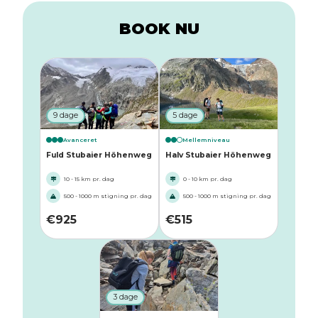
BOOK NU
9 dage
5 dage
Avanceret
Mellemniveau
Fuld Stubaier Höhenweg
Halv Stubaier Höhenweg
10 - 15 km pr. dag
0 - 10 km pr. dag
500 - 1000 m stigning pr. dag
500 - 1000 m stigning pr. dag
€
925
€
515
3 dage