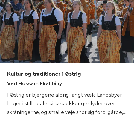
Kultur og traditioner i Østrig
Ved Hossam Elrahbiny
I Østrig er bjergene aldrig langt væk. Landsbyer
ligger i stille dale, kirkeklokker genlyder over
skråningerne, og smalle veje snor sig forbi gårde,
der har været her i generationer. Livet i Alperne
har altid fulgt landskabets rytme. Men de