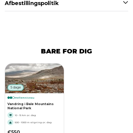
Afbestillingspolitik
BARE FOR DIG
5 dage
Mellemniveau
Vandring i Bale Mountains
National Park
10 - 15 km pr. dag
500 - 1000 m stigning pr. dag
€
550