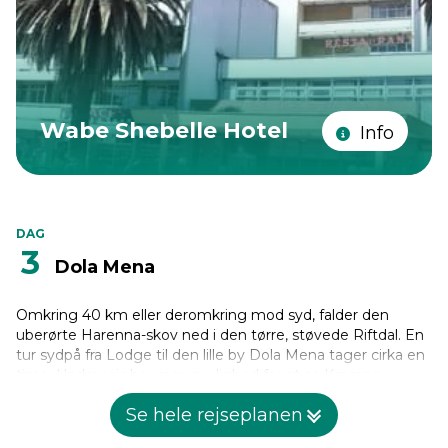
Wabe Shebelle Hotel
Info
DAG
3
Dola Mena
Omkring 40 km eller deromkring mod syd, falder den
uberørte Harenna-skov ned i den tørre, støvede Riftdal. En
tur sydpå fra Lodge til den lille by Dola Mena tager cirka en
time. Undervejs har man mulighed for at se Kæmpe
Skovsvin og Grøn Abe sammen med et mylder af
Se hele rejseplanen
sommerfugle, der flakser gennem skyggerne og sollyset.
Man kan se midlertidige lejre, der opstår, hvor vild kaffe