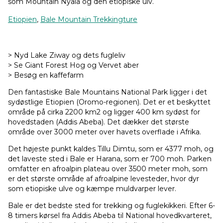
som Mountain Nyala og den etiopiske ulv.
Etiopien
,
Bale Mountain Trekkingture
> Nyd Lake Ziway og dets fugleliv
> Se Giant Forest Hog og Vervet aber
> Besøg en kaffefarm
Den fantastiske Bale Mountains National Park ligger i det
sydøstlige Etiopien (Oromo-regionen). Det er et beskyttet
område på cirka 2200 km2 og ligger 400 km sydøst for
hovedstaden (Addis Abeba). Det dækker det største
område over 3000 meter over havets overflade i Afrika.
Det højeste punkt kaldes Tillu Dimtu, som er 4377 moh, og
det laveste sted i Bale er Harana, som er 700 moh. Parken
omfatter en afroalpin plateau over 3500 meter moh, som
er det største område af afroalpine levesteder, hvor dyr
som etiopiske ulve og kæmpe muldvarper lever.
Bale er det bedste sted for trekking og fuglekikkeri. Efter 6-
8 timers kørsel fra Addis Abeba til National hovedkvarteret,