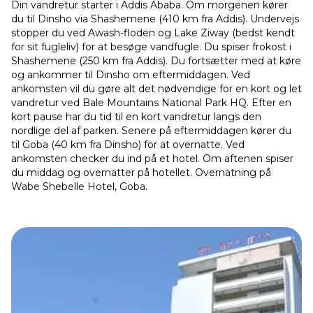
Din vandretur starter i Addis Ababa. Om morgenen kører
du til Dinsho via Shashemene (410 km fra Addis). Undervejs
stopper du ved Awash-floden og Lake Ziway (bedst kendt
for sit fugleliv) for at besøge vandfugle. Du spiser frokost i
Shashemene (250 km fra Addis). Du fortsætter med at køre
og ankommer til Dinsho om eftermiddagen. Ved
ankomsten vil du gøre alt det nødvendige for en kort og let
vandretur ved Bale Mountains National Park HQ. Efter en
kort pause har du tid til en kort vandretur langs den
nordlige del af parken. Senere på eftermiddagen kører du
til Goba (40 km fra Dinsho) for at overnatte. Ved
ankomsten checker du ind på et hotel. Om aftenen spiser
du middag og overnatter på hotellet. Overnatning på
Wabe Shebelle Hotel, Goba.