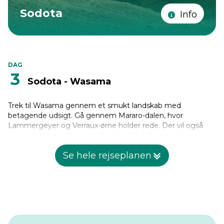
Sodota
Info
DAG
3
Sodota - Wasama
Trek til Wasama gennem et smukt landskab med
betagende udsigt. Gå gennem Mararo-dalen, hvor
Lammergeyer og Verraux-ørne holder rede. Der vil også
være en chance for at se den etiopiske ulv og andre
fuglearter. Omkring 5-6 timers trekking. Camping ved
Se hele rejseplanen
Wasama.