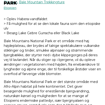
Etiopien
,
Bale Mountain Trekkingture
PARK
Etiopien
> Oplev Habera-vandfaldet
> Få mulighed for at se den lokale fauna som den etiopiske
ulv
> Besøg Lake Gebre Gurracha eller Black Lake
Bale Mountains National Park er et område med høj
højdeplateau, der brydes af talrige spektakulære vulkanske
stiklinger og tinder, smukke alpinsøer og strømmende
bjergbække, der styrter ned i dybe klippegorges på deres
vej til lavlandet. Når du stiger op i bjergene, vil du opleve
ændringer i vegetationen med højden, fra enebærskove til
lyngheder og alpine enge, der til forskellige årstider viser en
overflod af farverige vilde blomster.
Bale Mountains National Park er det største område med
Afro-Alpin habitat på hele kontinentet. Det giver
besøgende mulighed for enestående bjergvandring,
naturskøn kørsel og muligheden for at se mange af
Etiopiens endemiske pattedyr, især bjergnyalaen og