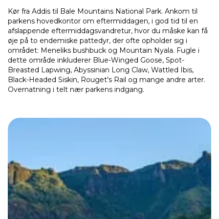
Kør fra Addis til Bale Mountains National Park. Ankom til
parkens hovedkontor om eftermiddagen, i god tid til en
afslappende eftermiddagsvandretur, hvor du måske kan få
øje på to endemiske pattedyr, der ofte opholder sig i
området: Meneliks bushbuck og Mountain Nyala. Fugle i
dette område inkluderer Blue-Winged Goose, Spot-
Breasted Lapwing, Abyssinian Long Claw, Wattled Ibis,
Black-Headed Siskin, Rouget's Rail og mange andre arter.
Overnatning i telt nær parkens indgang.