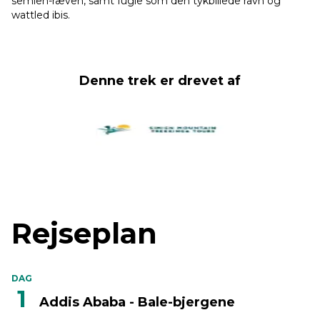
semien-ræven, samt fugle som den tykbillede ravn og
wattled ibis.
Denne trek er drevet af
Rejseplan
DAG
1
Addis Ababa - Bale-bjergene