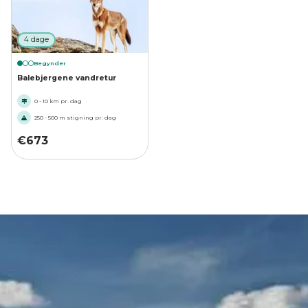
4 dage
Begynder
Balebjergene vandretur
0 - 10 km pr. dag
250 - 500 m stigning pr. dag
€
673