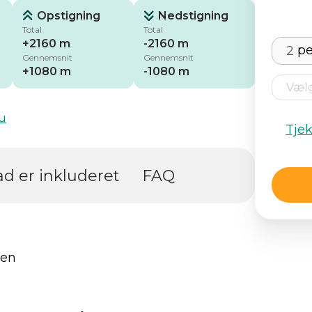
Opstigning
Nedstigning
Total
Total
+2160 m
-2160 m
pe
Gennemsnit
Gennemsnit
+1080 m
-1080 m
u
Tje
d er inkluderet
FAQ
ten