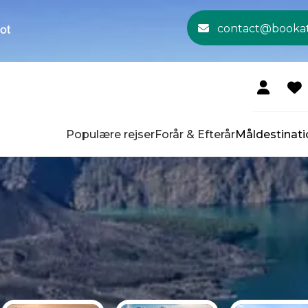
contact@booka
Populære rejser
Forår & Efterår
Måldestinati