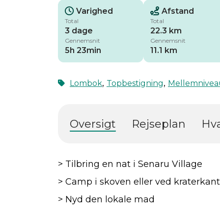
Varighed
Afstand
Total
Total
3 dage
22.3 km
Gennemsnit
Gennemsnit
5h 23min
11.1 km
,
,
Lombok
Topbestigning
Mellemnivea
Oversigt
Rejseplan
Hva
> Tilbring en nat i Senaru Village
> Camp i skoven eller ved kraterkan
> Nyd den lokale mad