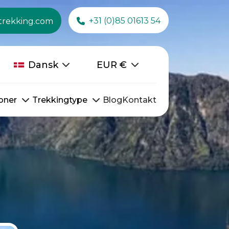
+31 (0)85 01613 54
trekking.com
Dansk
EUR
€
oner
Trekkingtype
Blog
Kontakt