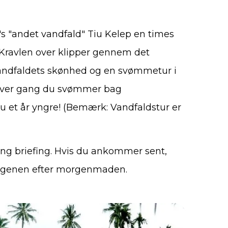
's "andet vandfald" Tiu Kelep en times
 Kravlen over klipper gennem det
vandfaldets skønhed og en svømmetur i
t hver gang du svømmer bag
du et år yngre! (Bemærk: Vandfaldstur er
king briefing. Hvis du ankommer sent,
orgenen efter morgenmaden.