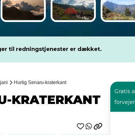
er til redningstjenester er dækket.
jani
Hurtig Senaru-kraterkant
Gratis a
RU-KRATERKANT
forveje