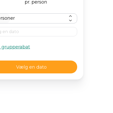
pr. person
rsoner
k grupperabat
Vælg en dato