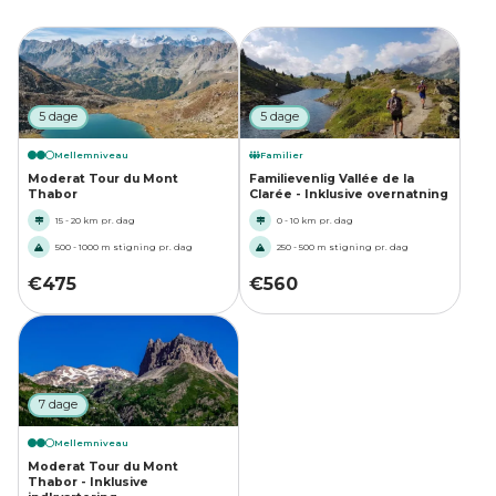
5 dage
5 dage
Mellemniveau
Familier
Moderat Tour du Mont
Familievenlig Vallée de la
Thabor
Clarée - Inklusive overnatning
15 - 20 km pr. dag
0 - 10 km pr. dag
500 - 1000 m stigning pr. dag
250 - 500 m stigning pr. dag
€
475
€
560
7 dage
Mellemniveau
Moderat Tour du Mont
Thabor - Inklusive