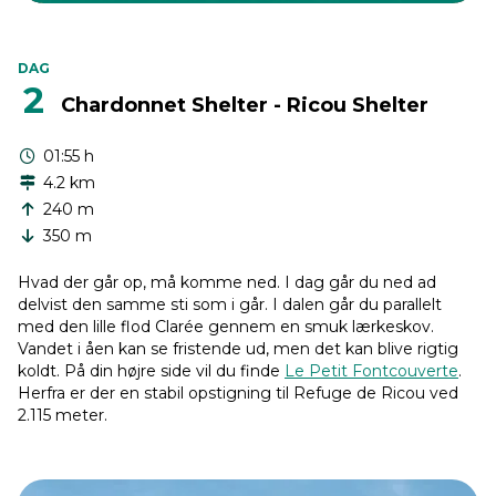
DAG
2
Chardonnet Shelter - Ricou Shelter
01:55 h
4.2 km
240 m
350 m
Hvad der går op, må komme ned. I dag går du ned ad
delvist den samme sti som i går. I dalen går du parallelt
med den lille flod Clarée gennem en smuk lærkeskov.
Vandet i åen kan se fristende ud, men det kan blive rigtig
koldt. På din højre side vil du finde
Le Petit Fontcouverte
.
Herfra er der en stabil opstigning til Refuge de Ricou ved
2.115 meter.