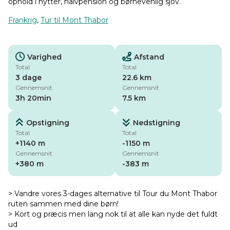
ophold i hytter, halvpension og børnevenlig sjov.
Frankrig
,
Tur til Mont Thabor
Varighed
Afstand
Total
Total
3 dage
22.6 km
Gennemsnit
Gennemsnit
3h 20min
7.5 km
Opstigning
Nedstigning
Total
Total
+1140 m
-1150 m
Gennemsnit
Gennemsnit
+380 m
-383 m
> Vandre vores 3-dages alternative til Tour du Mont Thabor
ruten sammen med dine børn!
> Kort og præcis men lang nok til at alle kan nyde det fuldt
ud