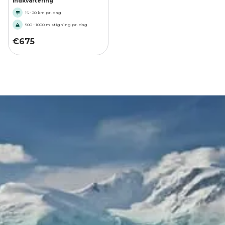
indkvartering
15 - 20 km pr. dag
500 - 1000 m stigning pr. dag
€
675