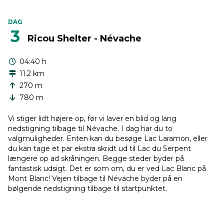
DAG
3
Ricou Shelter - Névache
04:40 h
11.2 km
270 m
780 m
Vi stiger lidt højere op, før vi laver en blid og lang
nedstigning tilbage til Névache. I dag har du to
valgmuligheder. Enten kan du besøge Lac Laramon, eller
du kan tage et par ekstra skridt ud til Lac du Serpent
længere op ad skråningen. Begge steder byder på
fantastisk udsigt. Det er som om, du er ved Lac Blanc på
Mont Blanc! Vejen tilbage til Névache byder på en
bølgende nedstigning tilbage til startpunktet.