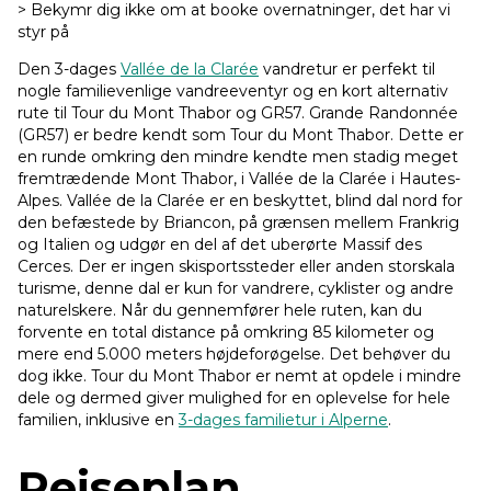
> Bekymr dig ikke om at booke overnatninger, det har vi
styr på
Den 3-dages
Vallée de la Clarée
vandretur er perfekt til
nogle familievenlige vandreeventyr og en kort alternativ
rute til Tour du Mont Thabor og GR57. Grande Randonnée
(GR57) er bedre kendt som Tour du Mont Thabor. Dette er
en runde omkring den mindre kendte men stadig meget
fremtrædende Mont Thabor, i Vallée de la Clarée i Hautes-
Alpes. Vallée de la Clarée er en beskyttet, blind dal nord for
den befæstede by Briancon, på grænsen mellem Frankrig
og Italien og udgør en del af det uberørte Massif des
Cerces. Der er ingen skisportssteder eller anden storskala
turisme, denne dal er kun for vandrere, cyklister og andre
naturelskere. Når du gennemfører hele ruten, kan du
forvente en total distance på omkring 85 kilometer og
mere end 5.000 meters højdeforøgelse. Det behøver du
dog ikke. Tour du Mont Thabor er nemt at opdele i mindre
dele og dermed giver mulighed for en oplevelse for hele
familien, inklusive en
3-dages familietur i Alperne
.
Rejseplan