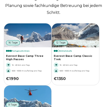
Planung sowie fachkundige Betreuung bei jedem
Schritt.
16 Tage
12 Tage
Fortgeschritten
Mittelstufe
Everest Base Camp Three
Everest Base Camp Classic
High Passes
Trek
15 - 20 km pro Tag
15 - 20 km pro Tag
500 - 1000 m aufstieg pro Tag
500 - 1000 m aufstieg pro Tag
€
1990
€
1350
9 Tage