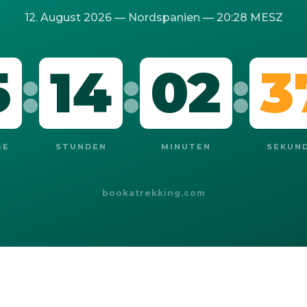
12. August 2026 — Nordspanien — 20:28 MESZ
5
:
14
:
02
:
3
GE
STUNDEN
MINUTEN
SEKUN
bookatrekking.com