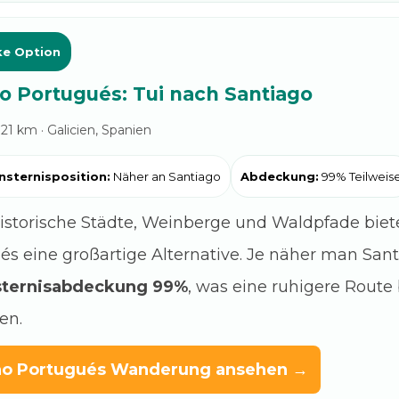
ke Option
 Portugués: Tui nach Santiago
121 km · Galicien, Spanien
nsternisposition:
Näher an Santiago
Abdeckung:
99% Teilweis
istorische Städte, Weinberge und Waldpfade bieten
és eine großartige Alternative. Je näher man Sa
nsternisabdeckung 99%
, was eine ruhigere Route 
en.
o Portugués Wanderung ansehen →