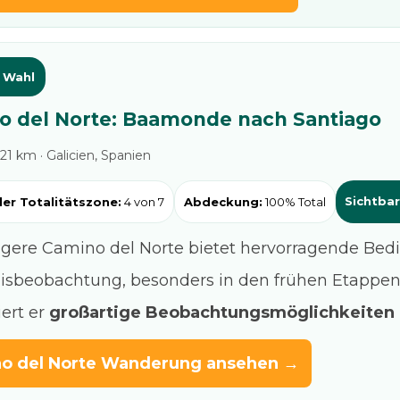
e Wahl
o del Norte: Baamonde nach Santiago
121 km · Galicien, Spanien
Sichtbar
der Totalitätszone:
4 von 7
Abdeckung:
100% Total
igere Camino del Norte bietet hervorragende Bed
nisbeobachtung, besonders in den frühen Etappe
ert er
großartige Beobachtungsmöglichkeiten
o del Norte Wanderung ansehen →