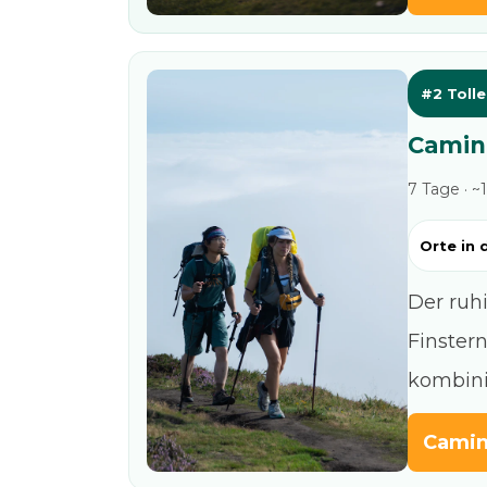
#2 Toll
Camin
7 Tage · ~
Orte in 
Der ruh
Finster
kombini
Camin