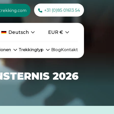
+31 (0)85 01613 54
trekking.com
Deutsch
EUR
€
ionen
Trekkingtyp
Blog
Kontakt
STERNIS 2026