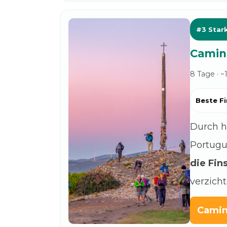
#3 Star
Camino
8 Tage · ~
Beste Fi
Durch h
Portugu
die Fi
verzicht
Camin