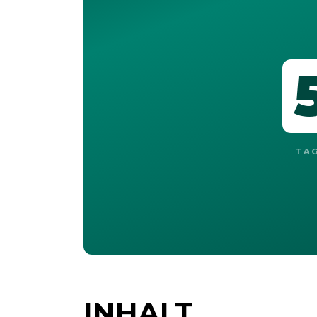
TA
INHALT