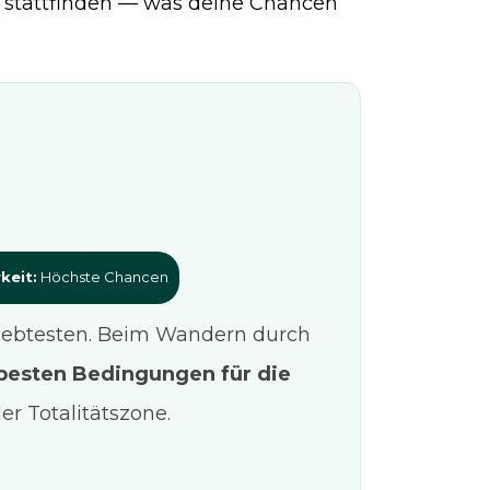
 stattfinden — was deine Chancen
keit:
Höchste Chancen
eliebtesten. Beim Wandern durch
besten Bedingungen für die
er Totalitätszone.