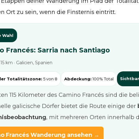
Etappen deiner Wanderung im Pfad der Totalität
n Ort zu sein, wenn die Finsternis eintritt.
e Wahl
 Francés: Sarria nach Santiago
115 km · Galicien, Spanien
Sichtbar
der Totalitätszone:
5 von 8
Abdeckung:
100% Total
zten 115 Kilometer des Camino Francés sind die b
nelle galicische Dörfer bietet die Route einige der
rnisbeobachtung
, mit mehreren Orten innerhalb d
o Francés Wanderung ansehen →