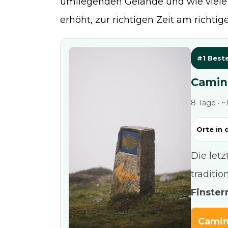
umliegenden Gelände und wie viele 
erhöht, zur richtigen Zeit am richtige
#1 Best
Camino
8 Tage · ~
Orte in 
Die let
traditio
Finste
Camin