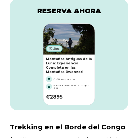
RESERVA AHORA
10 días
Montañas Antiguas de la
Luna: Experiencia
Completa en las
Montañas Rwenzori
0 - 10 km por día
500 - 1000 m de ascenso por
día
€
2895
Trekking en el Borde del Congo