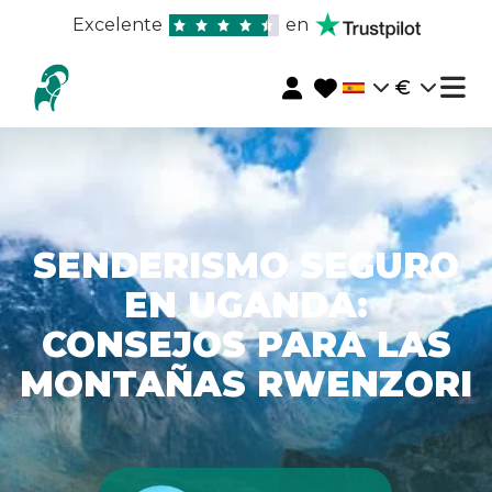
Excelente
en
€
SENDERISMO SEGURO
EN UGANDA:
CONSEJOS PARA LAS
MONTAÑAS RWENZORI