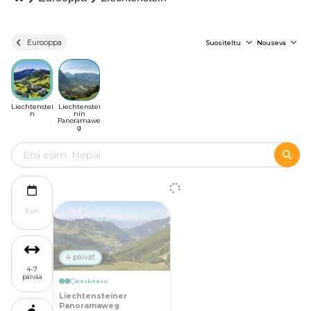
Eurooppa
Suositeltu
Nouseva
Liechtenstei
Liechtenstei
n
nin
Panoramawe
g
Kun
4 päivät
4-7
päivää
Keskitaso
Liechtensteiner
Panoramaweg