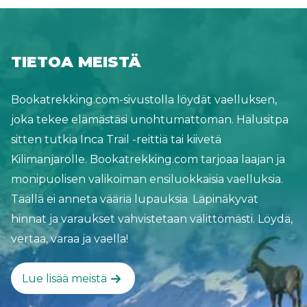
TIETOA MEISTÄ
Bookatrekking.com-sivustolla löydät vaelluksen,
joka tekee elämästäsi unohtumattoman. Halusitpa
sitten tutkia Inca Trail -reittiä tai kiivetä
Kilimanjarolle. Bookatrekking.com tarjoaa laajan ja
monipuolisen valikoiman ensiluokkaisia vaelluksia.
Täällä ei anneta vääriä lupauksia. Läpinäkyvät
hinnat ja varaukset vahvistetaan välittömästi. Löydä,
vertaa, varaa ja vaella!
Lue lisää meistä