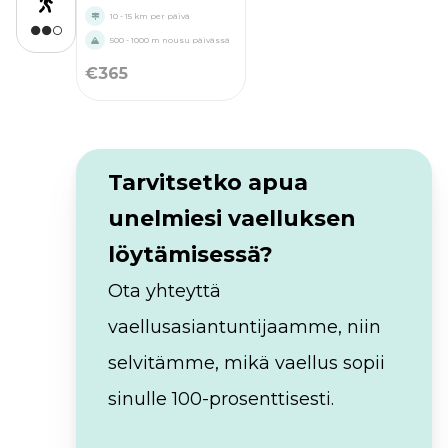
10 - 15 km per päivä
500 - 1000 m nousu päivässä
€
365
Tarvitsetko apua
unelmiesi vaelluksen
löytämisessä?
Ota yhteyttä
vaellusasiantuntijaamme, niin
selvitämme, mikä vaellus sopii
sinulle 100-prosenttisesti.