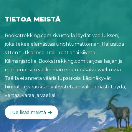
korkeimman vuoren. Joten ota vaelluskengät
mukaasi ja suuntaa Saksan korkeimpaan
TIETOA MEISTÄ
pisteeseen! Auf geht's! Zugspitze Tour, jota
saksalaiset kutsuvat myös Zugspitztouriksi, on
Bookatrekking.com-sivustolla löydät vaelluksen,
ainutlaatuinen kiertue, jonka päätavoitteena on
joka tekee elämästäsi unohtumattoman. Halusitpa
kiivetä ja vaeltaa Zugspitzelle. Vuoristoalueella on
sitten tutkia Inca Trail -reittiä tai kiivetä
riittävästi köysiratoja, jotta huipulle pääsee
Kilimanjarolle. Bookatrekking.com tarjoaa laajan ja
yhdessä päivässä, mutta vain mökistä mökkiin -
monipuolisen valikoiman ensiluokkaisia vaelluksia.
kiertue tekee kokemuksesta todellisen voiton.
Täällä ei anneta vääriä lupauksia. Läpinäkyvät
Vain kolmessa päivässä voit kiivetä Zugspitzelle,
hinnat ja varaukset vahvistetaan välittömästi. Löydä,
viettää yösi viihtyisissä vuoristomökeissä ja ylittää
vertaa, varaa ja vaella!
Saksan-Itävallan rajan yli 2 000 metrin (6 561 ft)
korkeudessa. Mökkikierroksen aikana nauti
Lue lisää meistä
kuuluisasta Partnachin rotkosta, vesiputouksista
ja puroista Reintalin laaksossa sekä haastavista
jyrkistä kallio-osuuksista. Nähdäänkö huipulla?