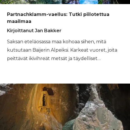
Partnachklamm-vaellus: Tutki piilotettua
maailmaa
Kirjoittanut Jan Bakker
Saksan eteläosassa maa kohoaa siihen, mitä
kutsutaan Baijerin Alpeiksi. Karkeat vuoret, joita
peittävät ikivihreät metsät ja täydelliset
vuoristoniityt, tekevät tästä osasta Alppeja
ulkoilun paratiisin kaikille. Yksi alueen
ehdottomista kohokohdista on mahdoton
todistaa, ellet ole siellä: upea Partnachklamm-
rotko. Vuosituhansien ajan Partnach-joki on
uurtanut vuoria viehättävän Garmisch-
Partenkirchenin eteläpuolella, luoden valtavan
rotkon Baijerin Alppien vihreille juurille. Se on