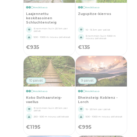
Keskitaso
Keskitaso
Laajennettu
Zugspitze-kierros
keskitasoinen
Schluchtensteig
Enemmän kuin 20 km per
10 - 15 km per päivä
päivä
Enemmän kuin 1000 m
500 - 1000 m nousu päivässä
nousu päivässä
€
935
€
135
10 päivät
9 päivät
Keskitaso
Keskitaso
Koko Rothaarsteig-
Rheinsteig: Koblenz -
vaellus
Lorch
Enemmän kuin 20 km per
15 - 20 km per päivä
päivä
250 - 500 m nousu päivässä
500 - 1000 m nousu päivässä
€
1195
€
995