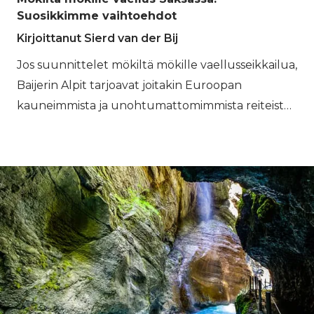
Suosikkimme vaihtoehdot
Kirjoittanut Sierd van der Bij
Jos suunnittelet mökiltä mökille vaellusseikkailua,
Baijerin Alpit tarjoavat joitakin Euroopan
kauneimmista ja unohtumattomimmista reiteistä.
Bookatrekking.com-sivustolla olemme
kuratoineet valikoiman omatoimisia retkiä, jotka
johdattavat sinut tämän alueen ikonisimpien
maisemien läpi. Olipa tavoitteenasi jännittävä
huipulle nousu tai rauhallinen kävely vehreiden
laaksojen halki, Baijerin Alpit tarjoavat jokaiselle
seikkailijatyypille jotakin. Alla olemme korostaneet
kolme suosikkia mökiltä mökille -kierroksistamme: