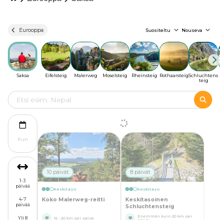
Eurooppa
Suositeltu
Nouseva
Saksa
Eifelsteig
Malerweg
Moselsteig
Rheinsteig
Rothaarsteig
Schluchtens
teig
Kun
10 päivät
8 päivät
1-3
päivää
Keskitaso
Keskitaso
Koko Malerweg-reitti
Keskitasoinen
4-7
päivää
Schluchtensteig
Enemmän kuin 20 km per
Yli 8
15 - 20 km per päivä