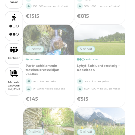
päivä
päivää
250 - 500 m nousu päivässä
500 - 1000 m nousu päivässä
€
1515
€
815
2 päivät
5 päivät
Perheet
Perheet
Keskitaso
Partnachklammin
Lyhyt Schluchtensteig –
tutkimusretkeilijän
Keskitaso
vaellus
0 - 10 km per päivä
15 - 20 km per päivä
Matkata
varoiden
kuljetus
0 - 250 m nousu päivässä
500 - 1000 m nousu päivässä
€
145
€
515
9 päivät
3 päivät