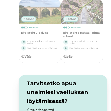
7 päivät
5 päivät
Keskitaso
Keskitaso
Eifelsteig 7 päivää
Eifelsteig 5 päivää - pitkä
viikonloppu
Enemmän kuin 20 km per
Enemmän kuin 20 km per
päivä
päivä
500 - 1000 m nousu päivässä
250 - 500 m nousu päivässä
€
755
€
515
Tarvitsetko apua
unelmiesi vaelluksen
löytämisessä?
Ota yhteyttä