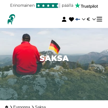
Erinomainen
päällä
€
SAKSA
Eurooppa
Saksa