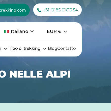
+31 (0)85 01613 54
trekking.com
Italiano
EUR
€
i
Tipo di trekking
Blog
Contatto
O NELLE ALPI