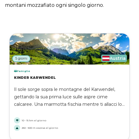
montani mozzafiato ogni singolo giorno.
Austria
5 giorni
Famiglie
KINDER KARWENDEL
Il sole sorge sopra le montagne del Karwendel,
gettando la sua prima luce sulle aspre cime
calcaree. Una marmotta fischia mentre ti allacci lo
zaino al Gramaialm. Davanti a te si apre
un'avventura di cinque giorni nel cuore del
10 - 15 km al giorno
Karwendel, appositamente progettata per famiglie
250 - 500 m ascesa al giorno
con giovani esploratori. Benvenuti al Kinder