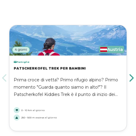
Austria
4 giorni
Famiglie
PATSCHERKOFEL TREK PER BAMBINI
Prima croce di vetta? Primo rifugio alpino? Primo
momento "Guarda quanto siamo in alto!"? Il
Patscherkofel Kiddies Trek è il punto di inizio dei
sogni di montagna. Questa avventura di 4 giorni è
puro fascino tirolese, con tappe escursionistiche
0 - 10 km al giorno
brevi e gestibili e una miriade di grandi panorami.
250 - 500 m ascesa al giorno
Ideale per le famiglie che vogliono scambiare gli
schermi con scene di vette e accendere un amore