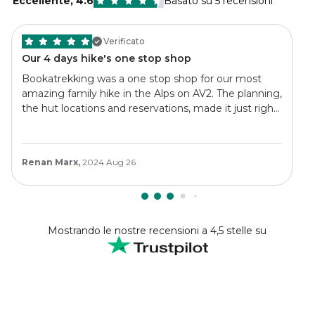
Eccellente
,
4.6
Basato su 5 recensioni
Verificato
Our 4 days hike's one stop shop
Bookatrekking was a one stop shop for our most
amazing family hike in the Alps on AV2. The planning,
the hut locations and reservations, made it just right,
affordable, and most important, possible. Super
detailed, with great heads up. They earned my next
hike already
Renan Marx,
2024 Aug 26
Mostrando le nostre recensioni a 4,5 stelle su