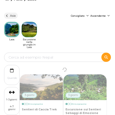
Asia
Consigliato
Ascendente
Laos
Escursione
nella
giungla in
Laos
Quando
3 giorni
3 giorni
1-3 giorni
Principiante
Principiante
4-7
Sentieri di Caccia Trek
Escursione sui Sentieri
giorni
Selvaggi di Emozione