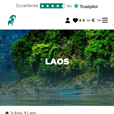
Eccellente
su
€
LAOS
Asia
Laos