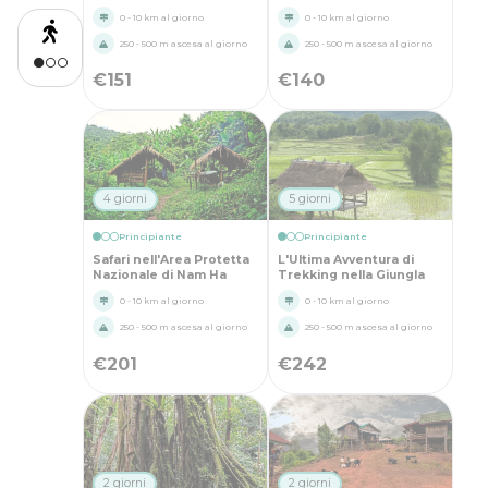
0 - 10 km al giorno
0 - 10 km al giorno
250 - 500 m ascesa al giorno
250 - 500 m ascesa al giorno
€
151
€
140
4 giorni
5 giorni
Principiante
Principiante
Safari nell'Area Protetta
L'Ultima Avventura di
Nazionale di Nam Ha
Trekking nella Giungla
0 - 10 km al giorno
0 - 10 km al giorno
250 - 500 m ascesa al giorno
250 - 500 m ascesa al giorno
€
201
€
242
2 giorni
2 giorni