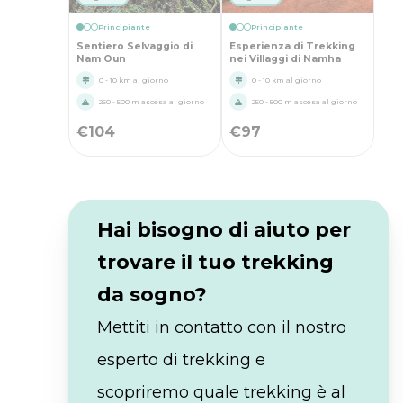
Principiante
Principiante
Sentiero Selvaggio di
Esperienza di Trekking
Nam Oun
nei Villaggi di Namha
0 - 10 km al giorno
0 - 10 km al giorno
250 - 500 m ascesa al giorno
250 - 500 m ascesa al giorno
€
104
€
97
Hai bisogno di aiuto per
trovare il tuo trekking
da sogno?
Mettiti in contatto con il nostro
esperto di trekking e
scopriremo quale trekking è al