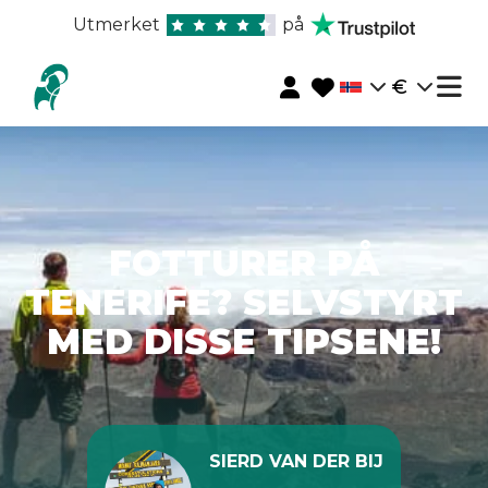
Utmerket
på
€
FOTTURER PÅ
TENERIFE? SELVSTYRT
MED DISSE TIPSENE!
SIERD VAN DER BIJ