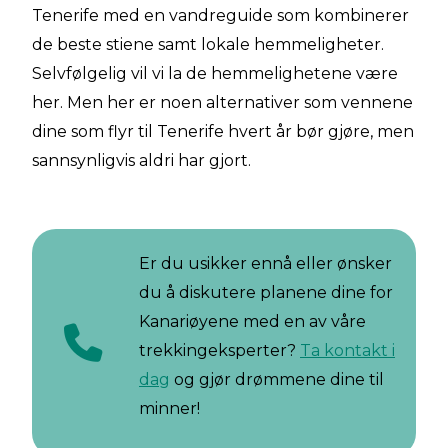
Tenerife med en vandreguide som kombinerer
de beste stiene samt lokale hemmeligheter.
Selvfølgelig vil vi la de hemmelighetene være
her. Men her er noen alternativer som vennene
dine som flyr til Tenerife hvert år bør gjøre, men
sannsynligvis aldri har gjort.
Er du usikker ennå eller ønsker
du å diskutere planene dine for
Kanariøyene med en av våre
trekkingeksperter?
Ta kontakt i
dag
og gjør drømmene dine til
minner!