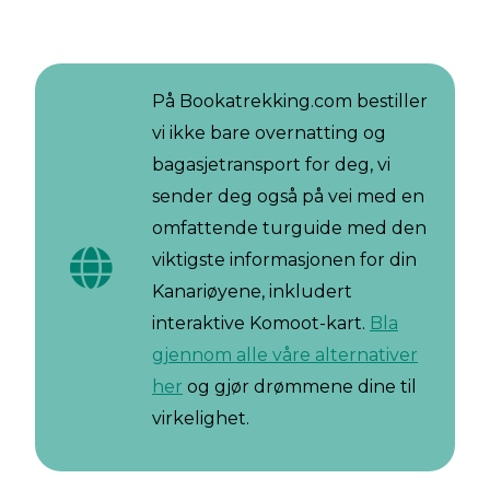
På Bookatrekking.com bestiller
vi ikke bare overnatting og
bagasjetransport for deg, vi
sender deg også på vei med en
omfattende turguide med den
viktigste informasjonen for din
Kanariøyene, inkludert
interaktive Komoot-kart.
Bla
gjennom alle våre alternativer
her
og gjør drømmene dine til
virkelighet.