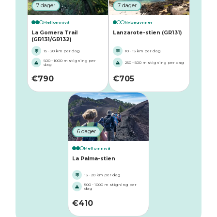
7 dager
7 dager
Mellomnivå
Nybegynner
La Gomera Trail
Lanzarote-stien (GR131)
(GR131/GR132)
15 - 20 km per dag
10 - 15 km per dag
500 - 1000 m stigning per
250 - 500 m stigning per dag
dag
€
790
€
705
6 dager
Mellomnivå
La Palma-stien
15 - 20 km per dag
500 - 1000 m stigning per
dag
€
410