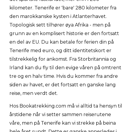
kilometer. Tenerife er 'bare' 280 kilometer fra
den marokkanske kysten i Atlanterhavet.
Topologisk sett tilhører øya Afrika - men på
grunn av en komplisert historie er den fortsatt
en del av EU. Du kan betale for ferien din på
Tenerife med euro, og ditt identitetskort er
tilstrekkelig for ankomst. Fra Storbritannia og
Irland kan du fly til den evige våren på omtrent
tre og en halv time. Hvis du kommer fra andre
siden av havet, er det fortsatt en ganske lang
reise, men verdt det.
Hos Bookatrekking.com må vi alltid ta hensyn til
årstidene når vi setter sammen reiserutene
våre, men på Tenerife kan vi strekke på beina
hele året rundt. Dette er ganske annerledes i