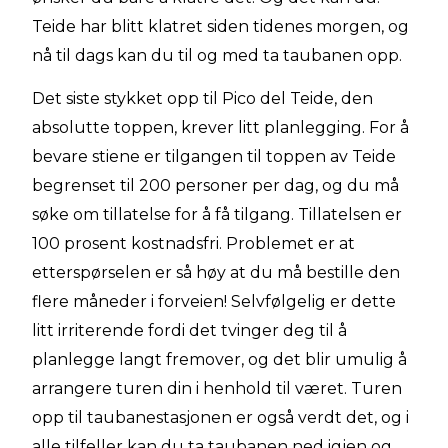
Teide har blitt klatret siden tidenes morgen, og
nå til dags kan du til og med ta taubanen opp.
Det siste stykket opp til Pico del Teide, den
absolutte toppen, krever litt planlegging. For å
bevare stiene er tilgangen til toppen av Teide
begrenset til 200 personer per dag, og du må
søke om tillatelse for å få tilgang. Tillatelsen er
100 prosent kostnadsfri. Problemet er at
etterspørselen er så høy at du må bestille den
flere måneder i forveien! Selvfølgelig er dette
litt irriterende fordi det tvinger deg til å
planlegge langt fremover, og det blir umulig å
arrangere turen din i henhold til været. Turen
opp til taubanestasjonen er også verdt det, og i
alle tilfeller kan du ta taubanen ned igjen og