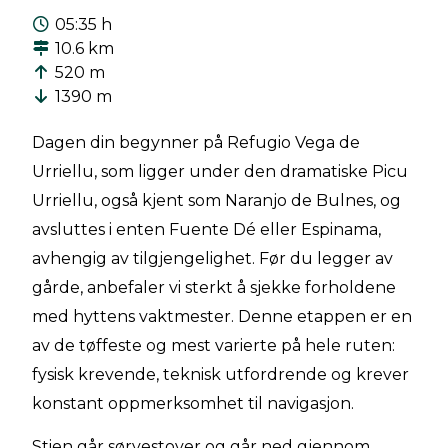
05:35 h
10.6 km
520 m
1390 m
Dagen din begynner på Refugio Vega de
Urriellu, som ligger under den dramatiske Picu
Urriellu, også kjent som Naranjo de Bulnes, og
avsluttes i enten Fuente Dé eller Espinama,
avhengig av tilgjengelighet. Før du legger av
gårde, anbefaler vi sterkt å sjekke forholdene
med hyttens vaktmester. Denne etappen er en
av de tøffeste og mest varierte på hele ruten:
fysisk krevende, teknisk utfordrende og krever
konstant oppmerksomhet til navigasjon.
Stien går sørvestover og går ned gjennom