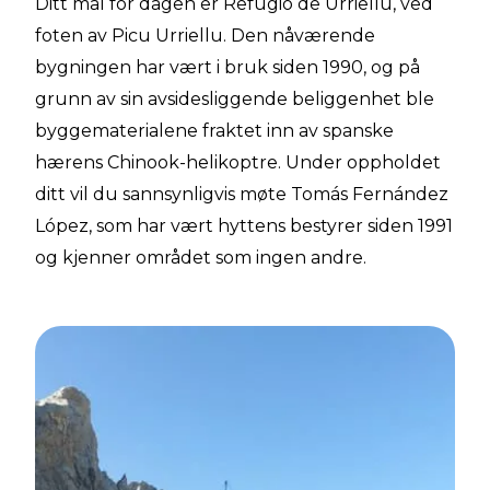
Ditt mål for dagen er Refugio de Urriellu, ved
foten av Picu Urriellu. Den nåværende
bygningen har vært i bruk siden 1990, og på
grunn av sin avsidesliggende beliggenhet ble
byggematerialene fraktet inn av spanske
hærens Chinook-helikoptre. Under oppholdet
ditt vil du sannsynligvis møte Tomás Fernández
López, som har vært hyttens bestyrer siden 1991
og kjenner området som ingen andre.