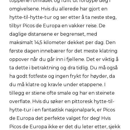
toppene i området og fullt ut fordype deg i
omgivelsene. Hvis du allerede har gjort en
hytte-til-hytte-tur og ser etter å ta neste steg,
tilbyr Picos de Europa en vakker reise. De
daglige distansene er begrenset, med
maksimalt 14,5 kilometer dekket per dag. Den
første dagen innebærer for det meste klatring
oppover når du går inn i fjellene. Det er viktig å
ta dette i betraktning og dra tidlig. Du må også
ha godt fotfeste og ingen frykt for høyder, da
du må klatre og kravle under etappene. I
tillegg er stiene ofte smale og har en steinete
overflate. Hvis du søker en pittoresk hytte-til-
hytte-tur i en fantastisk nasjonalpark, er Picos
de Europa det perfekte valget for deg! Hvis
Picos de Europa ikke er det du leter etter, sjekk