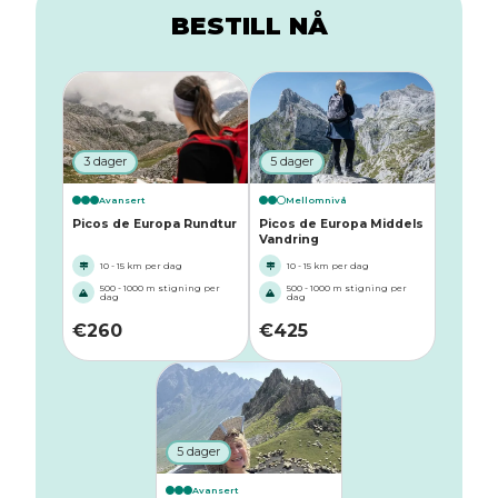
BESTILL NÅ
3 dager
5 dager
Avansert
Mellomnivå
Picos de Europa Rundtur
Picos de Europa Middels
Vandring
10 - 15 km per dag
10 - 15 km per dag
500 - 1000 m stigning per
500 - 1000 m stigning per
dag
dag
€
260
€
425
5 dager
Avansert