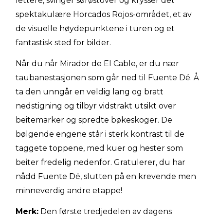
lettere, svinger sørøstover og krysser det
spektakulære Horcados Rojos-området, et av
de visuelle høydepunktene i turen og et
fantastisk sted for bilder.
Når du når Mirador de El Cable, er du nær
taubanestasjonen som går ned til Fuente Dé. Å
ta den unngår en veldig lang og bratt
nedstigning og tilbyr vidstrakt utsikt over
beitemarker og spredte bøkeskoger. De
bølgende engene står i sterk kontrast til de
taggete toppene, med kuer og hester som
beiter fredelig nedenfor. Gratulerer, du har
nådd Fuente Dé, slutten på en krevende men
minneverdig andre etappe!
Merk:
Den første tredjedelen av dagens