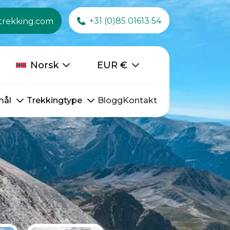
+31 (0)85 01613 54
trekking.com
Norsk
EUR
€
mål
Trekkingtype
Blogg
Kontakt