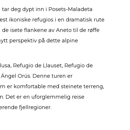
 tar deg dypt inn i Posets-Maladeta
st ikoniske refugios i en dramatisk rute
de isete flankene av Aneto til de røffe
nytt perspektiv på dette alpine
lusa, Refugio de Llauset, Refugio de
o Ángel Orús. Denne turen er
om er komfortable med steinete terreng,
en. Det er en uforglemmelig reise
ende fjellregioner.