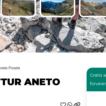
Aneto Posets
Gratis a
TTUR ANETO
forveie