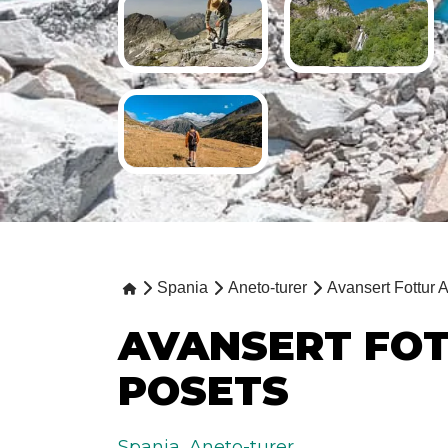
Spania
Aneto-turer
Avansert Fottur 
AVANSERT FO
POSETS
Spania
,
Aneto-turer