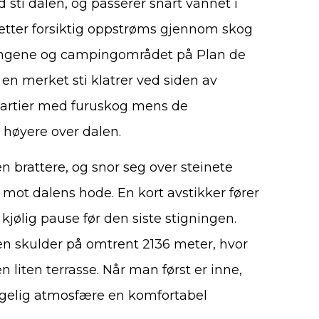
 sti dalen, og passerer snart vannet i
etter forsiktig oppstrøms gjennom skog
engene og campingområdet på Plan de
r en merket sti klatrer ved siden av
partier med furuskog mens de
 høyere over dalen.
en brattere, og snor seg over steinete
mot dalens hode. En kort avstikker fører
kjølig pause før den siste stigningen.
l en skulder på omtrent 2136 meter, hvor
 liten terrasse. Når man først er inne,
ggelig atmosfære en komfortabel