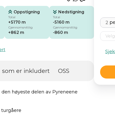
Oppstigning
Nedstigning
Total
Total
pe
+5170 m
-5160 m
Gjennomsnittlig
Gjennomsnittlig
+862 m
-860 m
ert
Sje
 som er inkludert
OSS
om den høyeste delen av Pyreneene
e turgåere