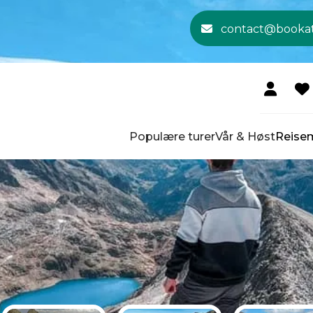
contact@booka
Populære turer
Vår & Høst
Reise