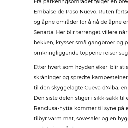
Fra parkeringsområdet følger en bred
Embalse de Paso Nuevo. Ruten forts
og åpne områder for å nå de åpne 
Senarta. Her blir terrenget villere nå
bekken, krysser små gangbroer og 
omkringliggende toppene reiser seg
Etter hvert som høyden øker, blir sti
skråninger og spredte kampesteiner 
til den skyggelagte Cueva d'Alba, en 
Den siste delen stiger i sikk-sakk ti
Renclusa-hytta kommer til syne på en
tilbyr varm mat, sovesaler og en hy