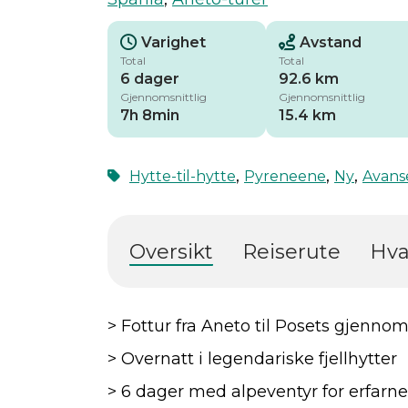
Varighet
Avstand
Total
Total
6 dager
92.6 km
Gjennomsnittlig
Gjennomsnittlig
7h 8min
15.4 km
,
,
,
Hytte-til-hytte
Pyreneene
Ny
Avans
Oversikt
Reiserute
Hva
> Fottur fra Aneto til Posets gjenn
> Overnatt i legendariske fjellhytter
> 6 dager med alpeventyr for erfarn