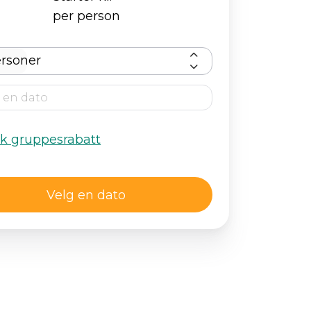
per person
rsoner
kk gruppesrabatt
Velg en dato