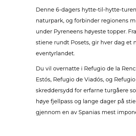
Denne 6-dagers hytte-til-hytte-turen
naturpark, og forbinder regionens me
under Pyreneens høyeste topper. Fra 
stiene rundt Posets, gir hver dag et 
eventyrlandet.
Du vil overnatte i Refugio de la Renc
Estós, Refugio de Viadós, og Refugi
skreddersydd for erfarne turgåere s
høye fjellpass og lange dager på sti
gjennom en av Spanias mest imponer