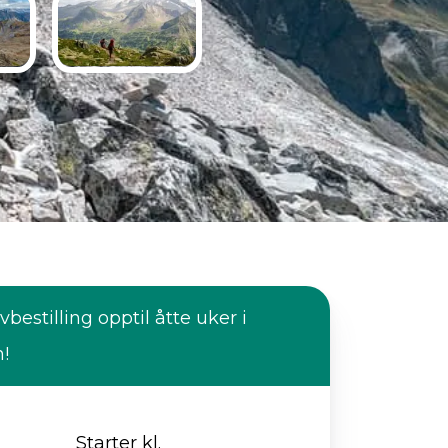
vbestilling opptil åtte uker i
n!
Starter kl.