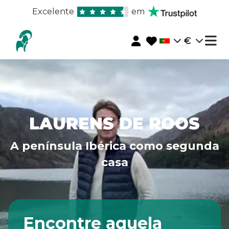
Excelente
em
€
LAURENS DE ROOS
A península Ibérica como segunda
casa
Encontre aquela