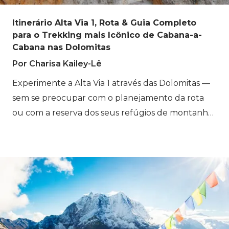
percurso e como reservar um pacote
completo que cuida da logística para você.
Itinerário Alta Via 1, Rota & Guia Completo
para o Trekking mais Icônico de Cabana-a-
A Madeira é uma ilha portuguesa situada no
Cabana nas Dolomitas
Oceano Atlântico, cerca de 1.000 km a
Por Charisa Kailey-Lê
sudoeste de Lisboa e 520 km a oeste da
costa africana. A ilha é essencialmente um
Experimente a Alta Via 1 através das Dolomitas —
enorme vulcão que se eleva abruptamente
sem se preocupar com o planejamento da rota
do fundo do oceano. Seu interior
ou com a reserva dos seus refúgios de montanha.
acidentado é listado como Patrimônio
O itinerário da Alta Via 1 é o que atrai milhares de
Mundial da UNESCO por sua antiga floresta
caminhantes às Dolomitas todo verão. Das águas
de loureiro, e uma densa rede de trilhas
esmeraldas do Lago di Braies aos vales tranquilos
conecta os picos, planaltos e litoral. O
do sul, esta rota de 116 km de refúgio em refúgio
resultado é um dos melhores destinos de
no nordeste da Itália é amplamente considerada a
caminhada do planeta.
melhor caminhada de longa distância nos Alpes.
Todos os anos, a Bookatrekking ajuda centenas