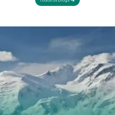
Todos os blogs
por uma trilha de longa distância, a GR221. Razão
suficiente para o Bookatrekking.com dar uma
olhada.Maiorca faz parte das Ilhas Baleares, um
grupo de ilhas no Mar Mediterrâneo que também
inclui Ibiza e Menorca. A ilha tem sido um destino
de férias popular para férias ensolaradas na praia
há décadas, o que pode ser onde você reconhece
Maiorca. Além de uma série de resorts à beira-mar,
a ilha também possui uma paisagem variada e
montanhosa com uma brisa marítima agradável.
Aqui você caminha entre amendoeiras e
laranjeiras e desfruta de vistas do mar e das
montanhas. Enquanto isso, você ouvirá
ocasionalmente uma cabra balindo entre as altas
gramíneas e pode encontrar um pastor com seu