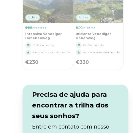
5 dias
4 dias
Avançado
Iniciante
Intensivo Venediger
Iniciante Venediger
Höhenenweg
Höhenweg
10 - 15 km por dia
10 - 15 km por dia
500 - 1000 m ascensão por dia
500 - 1000 m ascensão por dia
€
230
€
330
Precisa de ajuda para
encontrar a trilha dos
seus sonhos?
Entre em contato com nosso