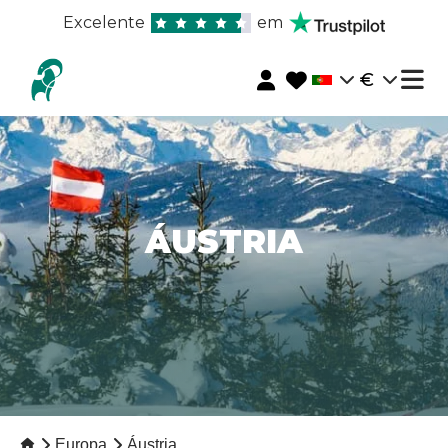
Excelente
em
€
ÁUSTRIA
Europa
Áustria