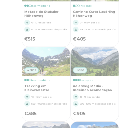
Intermediário
Iniciante
Metade do Stubaier
Caminho Curto Lasörling
Höhenweg
Höhenweg
0 - 10 km por dia
0 - 10 km por dia
500 - 1000 m ascensão por dia
500 - 1000 m ascensão por dia
€
515
€
405
4 dias
9 dias
Intermediário
Avançado
Trekking em
Adlerweg Médio -
Kleinwalsertal
Incluindo acomodação
10 - 15 km por dia
10 - 15 km por dia
500 - 1000 m ascensão por dia
500 - 1000 m ascensão por dia
€
385
€
905