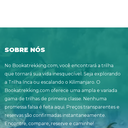
do fogão, mochilas se acumulam no canto, e a sala
se enche de conversas silenciosas. Depois de um
longo dia de caminhada na Áustria, ficar parado é
uma sensação boa. Caminhar aqui não é apenas
sobre distância ou elevação. É sobre o ritmo do
dia. Uma subida constante, um trecho tranquilo
SOBRE NÓS
de trilha, depois uma refeição simples que de
alguma forma tem um sabor melhor do que
No Bookatrekking.com, você encontrará a trilha
deveria. Uma vez que o peso sai dos seus ombros
que tornará sua vida inesquecível. Seja explorando
e suas pernas descansam, tudo parece completo.
a Trilha Inca ou escalando o Kilimanjaro. O
Você caminha, você come, você descansa. Isso
Bookatrekking.com oferece uma ampla e variada
geralmente é suficiente para ansiar por amanhã.
gama de trilhas de primeira classe. Nenhuma
promessa falsa é feita aqui. Preços transparentes e
reservas são confirmadas instantaneamente.
Encontre, compare, reserve e caminhe!