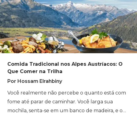
terreno íngreme e aos longos invernos. Desde a
vida selvagem que se move por penhascos altos
até as flores que florescem durante o curto verão,
a natureza aqui segue seu próprio ritmo. Se você
quiser vivenciar essa mudança das florestas do
vale para o terreno alpino por si mesmo,
Caminhada de Cabana em Cabana na Áustria
Comida Tradicional nos Alpes Austríacos: O
permite que você explore isso passo a passo.
Que Comer na Trilha
Por Hossam Elrahbiny
Você realmente não percebe o quanto está com
fome até parar de caminhar. Você larga sua
mochila, senta-se em um banco de madeira, e o
cheiro da cozinha de repente se torna impossível
de ignorar. Jaquetas molhadas penduram perto