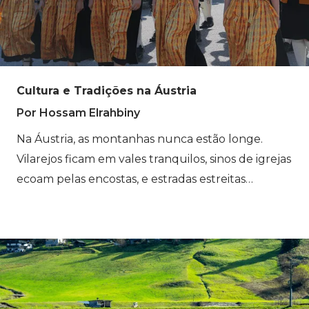
Cultura e Tradições na Áustria
Por Hossam Elrahbiny
Na Áustria, as montanhas nunca estão longe.
Vilarejos ficam em vales tranquilos, sinos de igrejas
ecoam pelas encostas, e estradas estreitas
serpenteiam por fazendas que estão aqui há
gerações. A vida nos Alpes sempre seguiu o ritmo
da paisagem. Mas os Alpes Austríacos não são
apenas cenários para viajantes. São lugares onde
comunidades construíram tradições ao longo de
séculos vivendo em um ambiente montanhoso.