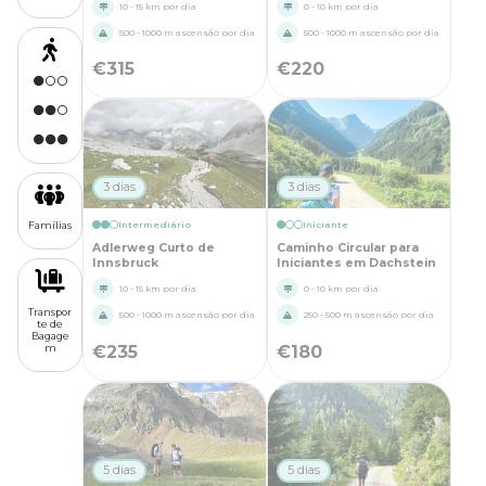
10 - 15 km por dia
0 - 10 km por dia
500 - 1000 m ascensão por dia
500 - 1000 m ascensão por dia
€
315
€
220
3 dias
3 dias
Famílias
Intermediário
Iniciante
Adlerweg Curto de
Caminho Circular para
Innsbruck
Iniciantes em Dachstein
10 - 15 km por dia
0 - 10 km por dia
Transpor
500 - 1000 m ascensão por dia
250 - 500 m ascensão por dia
te de
Bagage
m
€
235
€
180
5 dias
5 dias