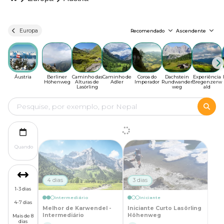
Europa
Recomendado
Ascendente
Áustria
Berliner
Caminho das
Caminho de
Coroa do
Dachstein
Experiência
Höhenweg
Alturas de
Adler
Imperador
Rundwander
Bregenzerw
Lasörling
weg
ald
Quando
4 dias
3 dias
1-3 dias
Intermediário
Iniciante
4-7 dias
Melhor de Karwendel -
Iniciante Curto Lasörling
Intermediário
Höhenweg
Mais de 8
dias