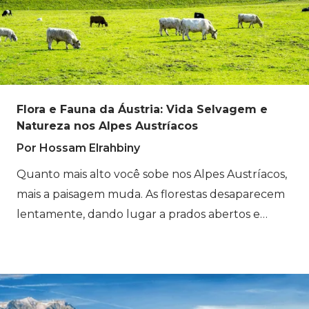
As rotas que você segue enquanto faz
caminhadas na Áustria muitas vezes passam por
vales e vilarejos onde a vida diária, os costumes
locais e os ritmos sazonais ainda estão
intimamente ligados à paisagem ao redor.
Flora e Fauna da Áustria: Vida Selvagem e
Natureza nos Alpes Austríacos
Por Hossam Elrahbiny
Quanto mais alto você sobe nos Alpes Austríacos,
mais a paisagem muda. As florestas desaparecem
lentamente, dando lugar a prados abertos e
encostas rochosas. O que pode parecer silencioso
à primeira vista é, na verdade, um mundo
montanhoso cheio de vida. Os Alpes Austríacos
abrigam plantas e animais que se adaptaram ao