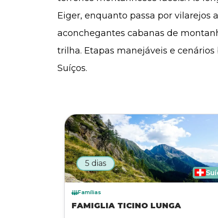
Eiger, enquanto passa por vilarejos 
aconchegantes cabanas de montanh
trilha. Etapas manejáveis e cenário
Suíços.
5 dias
Suí
Famílias
FAMIGLIA TICINO LUNGA