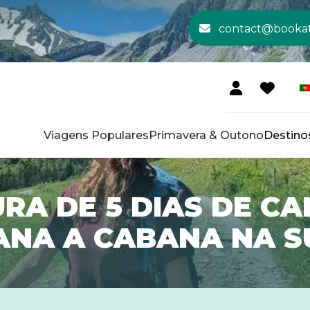
contact@booka
Viagens Populares
Primavera & Outono
Destino
RA DE 5 DIAS DE C
NA A CABANA NA S