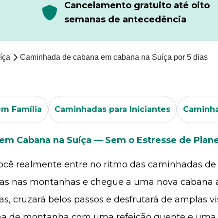
r
Cancelamento gratuito até oito
semanas de antecedência
íça
Caminhada de cabana em cabana na Suíça por 5 dias
m Família
Caminhadas para Iniciantes
Caminha
 em Cabana na Suíça — Sem o Estresse de Plane
você realmente entre no ritmo das caminhadas d
nicas nas montanhas e chegue a uma nova cabana a
, cruzará belos passos e desfrutará de amplas vis
a de montanha com uma refeição quente e uma b