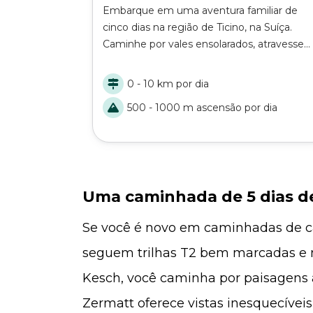
Embarque em uma aventura familiar de
cinco dias na região de Ticino, na Suíça.
Caminhe por vales ensolarados, atravesse
um emocionante passo de montanha T3 e
desfrute do conforto de aconchegantes
0 - 10 km por dia
cabanas de montanha. Esta viagem é
500 - 1000 m ascensão por dia
perfeita para famílias com alguma
experiência alpina que estão em busca de
um desafio com muitas vistas
deslumbrantes.
Uma caminhada de 5 dias de
Se você é novo em caminhadas de ca
seguem trilhas T2 bem marcadas e m
Kesch, você caminha por paisagens a
Zermatt oferece vistas inesquecívei