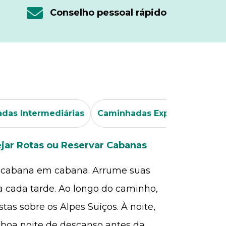
Conselho pessoal rápido
das Intermediárias
Caminhadas Experientes
3
jar Rotas ou Reservar Cabanas
e cabana em cabana. Arrume suas
 cada tarde. Ao longo do caminho,
tas sobre os Alpes Suíços. À noite,
oa noite de descanso antes da