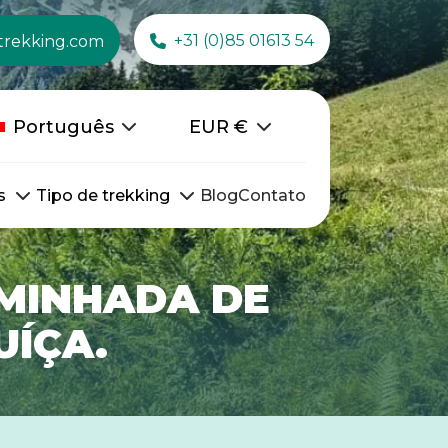
+31 (0)85 01613 54
trekking.com
Português
EUR
€
s
Tipo de trekking
Blog
Contato
AMINHADA DE
UÍÇA.