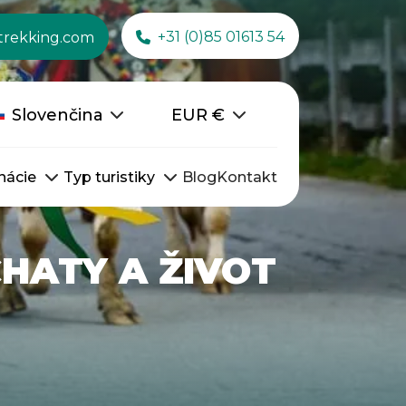
+31 (0)85 01613 54
trekking.com
Slovenčina
EUR
€
nácie
Typ turistiky
Blog
Kontakt
CHATY A ŽIVOT