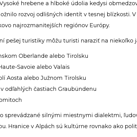
 Vysoké hrebene a hlboké údolia kedysi obmedzov
nilo rozvoj odlišných identít v tesnej blízkosti. 
kovo najrozmanitejších regiónov Európy.
 pešej turistiky môžu turisti naraziť na niekoľko j
nskom Oberlande alebo Tirolsku
 Haute-Savoie alebo Valais
dolí Aosta alebo Južnom Tirolsku
 v odľahlých častiach Graubündenu
lomitoch
to sprevádzané silnými miestnymi dialektmi, ľudo
u. Hranice v Alpách sú kultúrne rovnako ako polit