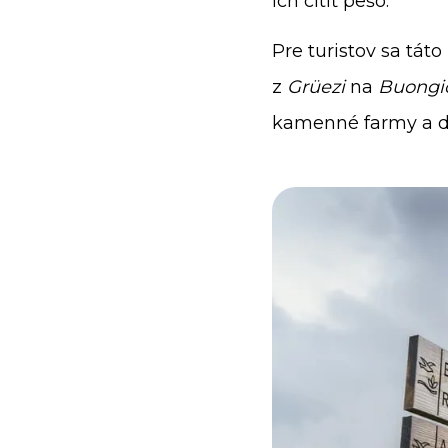
ich cítiť pešo.
Pre turistov sa tát
z
Grüezi
na
Buongi
kamenné farmy a dok