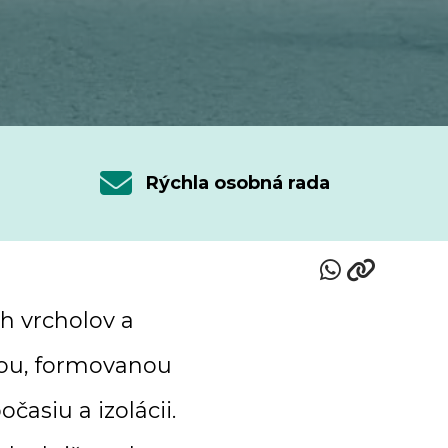
Rýchla osobná rada
ch vrcholov a
nou, formovanou
časiu a izolácii.