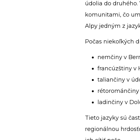
údolia do druhého.
komunitami, čo umož
Alpy jedným z jazy
Počas niekoľkých dní
nemčiny v Ber
francúzštiny v
taliančiny v ú
rétorománčiny
ladinčiny v Do
Tieto jazyky sú čas
regionálnou hrdosťo