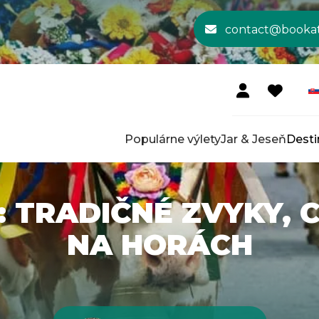
contact@booka
Populárne výlety
Jar & Jeseň
Desti
 TRADIČNÉ ZVYKY, 
NA HORÁCH