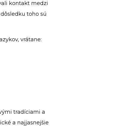
ali kontakt medzi
V dôsledku toho sú
azykov, vrátane:
vými tradíciami a
ické a najjasnejšie