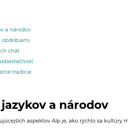
ov a národov
i obdobiami
ých chát
 sebestačnosť
stne tradície
 jazykov a národov
júcejších aspektov Álp je, ako rýchlo sa kultúry 