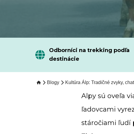
Odborníci na trekking podľa
destinácie
Blogy
Kultúra Álp: Tradičné zvyky, cha
Alpy sú oveľa v
ľadovcami vyrez
stáročiami ľudí 