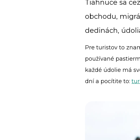
Tiahnuce sa cez 
obchodu, migráci
dedinách, údoli
Pre turistov to zna
používané pastierm
každé údolie má svo
dní a pocítite to:
tur