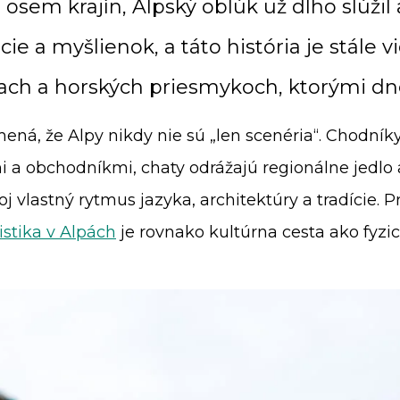
osem krajín, Alpský oblúk už dlho slúžil
e a myšlienok, a táto história je stále vi
ach a horských priesmykoch, ktorými dn
mená, že Alpy nikdy nie sú „len scenéria“. Chodníky
i a obchodníkmi, chaty odrážajú regionálne jedlo 
j vlastný rytmus jazyka, architektúry a tradície. P
istika v Alpách
je rovnako kultúrna cesta ako fyzic