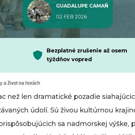
GUADALUPE CAMAÑ
02 FEB 2026
Bezplatné zrušenie až osem
týždňov vopred
ty a život na horách
iac než len dramatické pozadie siahajúci
ávaných údolí. Sú živou kultúrnou kraji
prispôsobujúcich sa nadmorskej výške, po