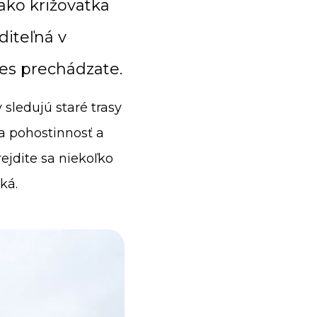
 ako križovatka
diteľná v
es prechádzate.
 sledujú staré trasy
a pohostinnosť a
rejdite sa niekoľko
ká.