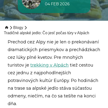
04 FEB 2026
Blogy
Tradičné alpské jedlo: Čo jesť počas túry v Alpách
Prechod cez Alpy nie je len o prekonávaní
dramatických priesmykov a prechádzkach
cez lúky plné kvetov. Pre mnohých
turistov je
trekking v Alpách
tiež cestou
cez jednu z najpohodlnejších
potravinových kultúr Európy. Po hodinách
na trase sa alpské jedlo stáva súčasťou
odmeny, niečím, na čo sa tešíte na konci
dňa.