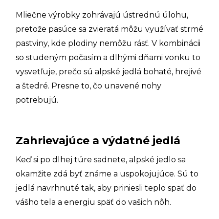
Mliečne výrobky zohrávajú ústrednú úlohu,
pretože pasúce sa zvieratá môžu využívať strmé
pastviny, kde plodiny nemôžu rásť. V kombinácii
so studeným počasím a dlhými dňami vonku to
vysvetľuje, prečo sú alpské jedlá bohaté, hrejivé
a štedré. Presne to, čo unavené nohy
potrebujú.
Zahrievajúce a výdatné jedlá
Keď si po dlhej túre sadnete, alpské jedlo sa
okamžite zdá byť známe a uspokojujúce. Sú to
jedlá navrhnuté tak, aby priniesli teplo späť do
vášho tela a energiu späť do vašich nôh.