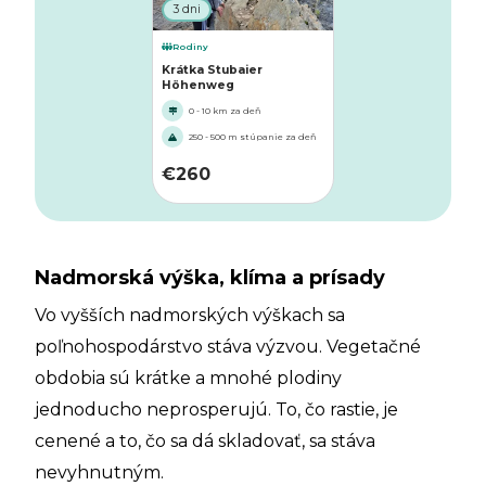
3 dni
Rodiny
Krátka Stubaier
Höhenweg
0 - 10 km za deň
250 - 500 m stúpanie za deň
€
260
Nadmorská výška, klíma a prísady
Vo vyšších nadmorských výškach sa
poľnohospodárstvo stáva výzvou. Vegetačné
obdobia sú krátke a mnohé plodiny
jednoducho neprosperujú. To, čo rastie, je
cenené a to, čo sa dá skladovať, sa stáva
nevyhnutným.