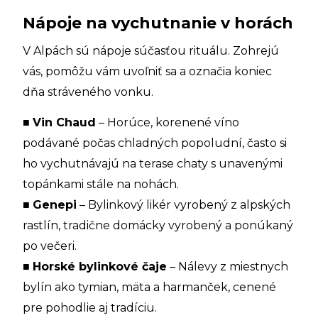
Nápoje na vychutnanie v horách
V Alpách sú nápoje súčasťou rituálu. Zohrejú
vás, pomôžu vám uvoľniť sa a označia koniec
dňa stráveného vonku.
■
Vin Chaud
– Horúce, korenené víno
podávané počas chladných popoludní, často si
ho vychutnávajú na terase chaty s unavenými
topánkami stále na nohách.
■
Genepi
– Bylinkový likér vyrobený z alpských
rastlín, tradične domácky vyrobený a ponúkaný
po večeri.
■
Horské bylinkové čaje
– Nálevy z miestnych
bylín ako tymian, mäta a harmanček, cenené
pre pohodlie aj tradíciu.