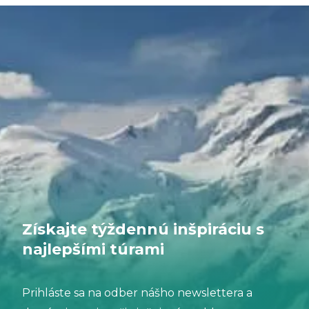
chutí lepšie, než by malo. Keď už nemáte váhu na
pleciach a vaše nohy si oddýchnu, všetko sa zdá
byť úplné. Kráčate, jete, odpočívate. To zvyčajne
stačí na to, aby ste sa tešili na zajtrajšok.
Získajte týždennú inšpiráciu s
najlepšími túrami
Prihláste sa na odber nášho newslettera a