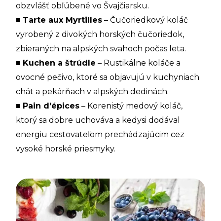
obzvlášť obľúbené vo Švajčiarsku.
■
Tarte aux Myrtilles
– Čučoriedkový koláč
vyrobený z divokých horských čučoriedok,
zbieraných na alpských svahoch počas leta.
■
Kuchen a štrúdle
– Rustikálne koláče a
ovocné pečivo, ktoré sa objavujú v kuchyniach
chát a pekárňach v alpských dedinách.
■
Pain d’épices
– Korenistý medový koláč,
ktorý sa dobre uchováva a kedysi dodával
energiu cestovateľom prechádzajúcim cez
vysoké horské priesmyky.