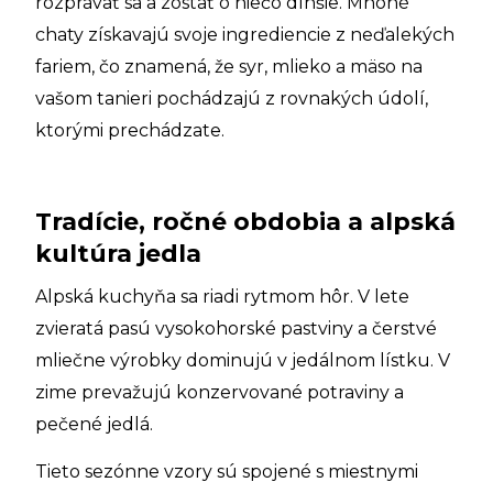
rozprávať sa a zostať o niečo dlhšie. Mnohé
chaty získavajú svoje ingrediencie z neďalekých
fariem, čo znamená, že syr, mlieko a mäso na
vašom tanieri pochádzajú z rovnakých údolí,
ktorými prechádzate.
Tradície, ročné obdobia a alpská
kultúra jedla
Alpská kuchyňa sa riadi rytmom hôr. V lete
zvieratá pasú vysokohorské pastviny a čerstvé
mliečne výrobky dominujú v jedálnom lístku. V
zime prevažujú konzervované potraviny a
pečené jedlá.
Tieto sezónne vzory sú spojené s miestnymi