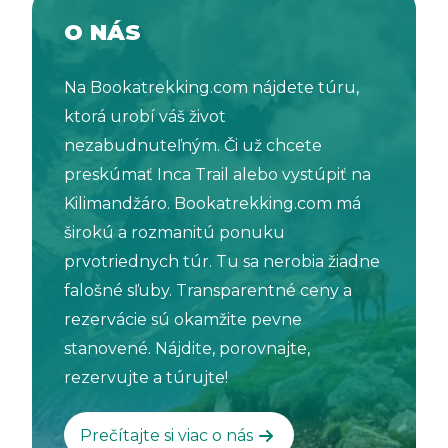
O NÁS
Na Bookatrekking.com nájdete túru,
ktorá urobí váš život
nezabudnuteľným. Či už chcete
preskúmať Inca Trail alebo vystúpiť na
Kilimandžáro. Bookatrekking.com má
širokú a rozmanitú ponuku
prvotriednych túr. Tu sa nerobia žiadne
falošné sľuby. Transparentné ceny a
rezervácie sú okamžite pevne
stanovené. Nájdite, porovnajte,
rezervujte a túrujte!
Prečítajte si viac o nás