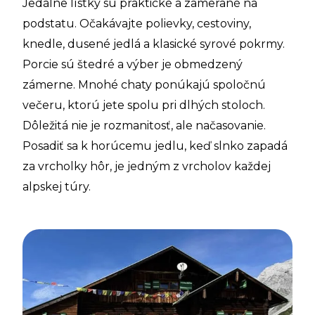
Jedálne lístky sú praktické a zamerané na
podstatu. Očakávajte polievky, cestoviny,
knedle, dusené jedlá a klasické syrové pokrmy.
Porcie sú štedré a výber je obmedzený
zámerne. Mnohé chaty ponúkajú spoločnú
večeru, ktorú jete spolu pri dlhých stoloch.
Dôležitá nie je rozmanitosť, ale načasovanie.
Posadiť sa k horúcemu jedlu, keď slnko zapadá
za vrcholky hôr, je jedným z vrcholov každej
alpskej túry.