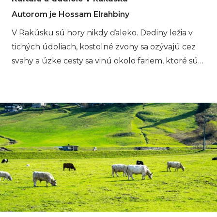
Autorom je Hossam Elrahbiny
V Rakúsku sú hory nikdy ďaleko. Dediny ležia v
tichých údoliach, kostolné zvony sa ozývajú cez
svahy a úzke cesty sa vinú okolo fariem, ktoré sú
tu už celé generácie. Život v Alpách vždy
nasledoval rytmus krajiny. Rakúske Alpy však nie
sú len scenéria pre cestovateľov. Sú to miesta, kde
komunity vytvorili tradície počas stáročí života v
horskom prostredí. Trasy, ktoré sledujete pri
turistike v Rakúsku, často prechádzajú údoliami a
dedinami, kde je každodenný život, miestne zvyky
a sezónne rytmy stále úzko prepojené s okolitou
krajinou.