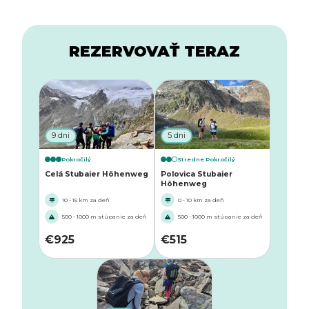
REZERVOVAŤ TERAZ
9 dni
5 dni
Pokročilý
Stredne Pokročilý
Celá Stubaier Höhenweg
Polovica Stubaier
Höhenweg
10 - 15 km za deň
0 - 10 km za deň
500 - 1000 m stúpanie za deň
500 - 1000 m stúpanie za deň
€
925
€
515