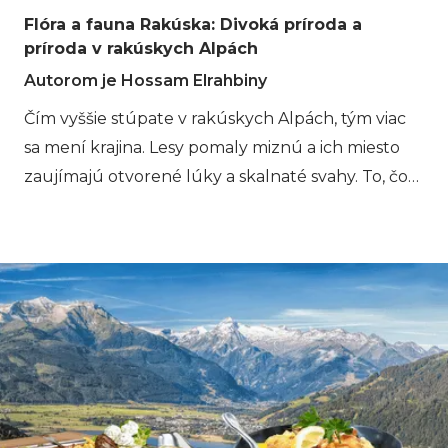
Flóra a fauna Rakúska: Divoká príroda a
príroda v rakúskych Alpách
Autorom je Hossam Elrahbiny
Čím vyššie stúpate v rakúskych Alpách, tým viac
sa mení krajina. Lesy pomaly miznú a ich miesto
zaujímajú otvorené lúky a skalnaté svahy. To, čo
sa na prvý pohľad môže zdať tiché, je v
skutočnosti horský svet plný života. Rakúske Alpy
sú domovom rastlín a zvierat, ktoré sa prispôsobili
strmému terénu a dlhým zimám. Od divokej zveri
pohybujúcej sa po vysokých útesoch až po kvety
kvitnúce počas krátkeho leta, príroda tu
nasleduje svoj vlastný rytmus. Ak chcete sami
zažiť túto zmenu z údolných lesov na alpský
terén, Turistika od chaty k chate v Rakúsku vám