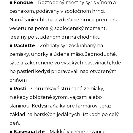
■
Fondue
– Roztopený miestny syr s vínom a
cesnakom, podávaný v spoločnom hrnci.
Namáčanie chleba a zdieľanie hrnca premieňa
večeru na pomalý, spoločenský moment,
ideálny po studenom dni na chodníku.
■
Raclette
– Zohriaty syr zoškrabaný na
zemiaky, uhorky a údené mäso. Jednoduché,
sýte a zakorenené vo vysokých pastvinách, kde
ho pastieri kedysi pripravovali nad otvoreným
ohňom.
■
Rösti
– Chrumkavé strúhané zemiaky,
niekedy obložené syrom, vajcami alebo
slaninou. Kedysi raňajky pre farmárov, teraz
základ na horských jedálnych lístkoch po celý
deň.
■
Käsespätzle
– Mäkké vaječné rezance