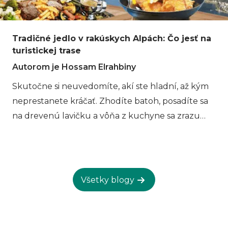
umožní preskúmať to krok za krokom.
Tradičné jedlo v rakúskych Alpách: Čo jesť na
turistickej trase
Autorom je Hossam Elrahbiny
Skutočne si neuvedomíte, akí ste hladní, až kým
neprestanete kráčať. Zhodíte batoh, posadíte sa
na drevenú lavičku a vôňa z kuchyne sa zrazu
stane nemožnou ignorovať. Mokré bundy visia pri
peci, batohy sa zhromažďujú v rohu a miestnosť
sa napĺňa tichou konverzáciou. Po dlhom dni
turistiky v Rakúsku je dobré si posedieť. Chôdza
Všetky blogy
tu nie je len o vzdialenosti alebo nadmorskej
výške. Je to o rytme dňa. Plynulý výstup, tichý
úsek chodníka, potom jednoduché jedlo, ktoré