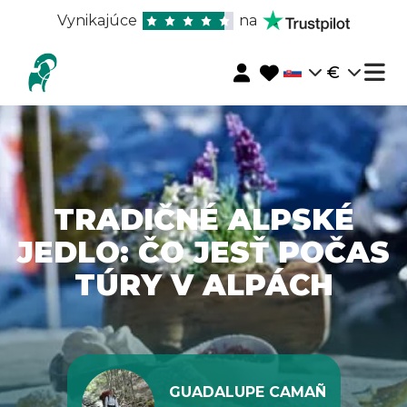
Vynikajúce
na
€
TRADIČNÉ ALPSKÉ
JEDLO: ČO JESŤ POČAS
TÚRY V ALPÁCH
GUADALUPE CAMAÑ