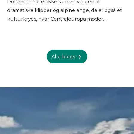
Dolomitterne er ikke kun en verden af
Sydtyrol og Trentino. Tilføj et glas vin brulé eller
dramatiske klipper og alpine enge, de er også et
en lille grappa for at afslutte, og du vil hurtigt se,
kulturkryds, hvor Centraleuropa møder
hvorfor det at spise her føles som en del af
Middelhavet. Uanset om du vandrer gennem
vandreoplevelsen, ikke bare noget du gør
Dolomitterne på høje stier eller bevæger dig
mellem vandreturene.
mellem landsbyer i dalene, bevæger du dig
gennem et landskab formet af mennesker lige så
Alle blogs
meget som af klipper. To forskellige arv former
livet her: de tysktalende sydtyrolske traditioner
og den gamle ladinske kultur, hver med sit eget
sprog, skikke og dybe forbindelse til bjergene.
Denne kulturelle lagdeling er resultatet af
århundreders skiftende grænser, handelsruter
gennem alpine passager og samfund, der lærte
at overleve og trives i et krævende bjergmiljø.
Dolomitterne er anerkendt ikke kun som et