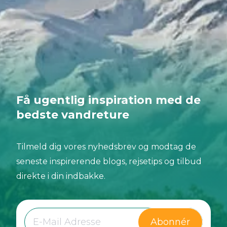
UNESCO-verdensarvsted for deres landskaber,
men også som en region, hvor levende traditioner
er dybt rodfæstede i hverdagen og afslører sig
trin for trin langs vandrestierne.
Få ugentlig inspiration med de
bedste vandreture
Tilmeld dig vores nyhedsbrev og modtag de
seneste inspirerende blogs, rejsetips og tilbud
direkte i din indbakke.
Abonnér