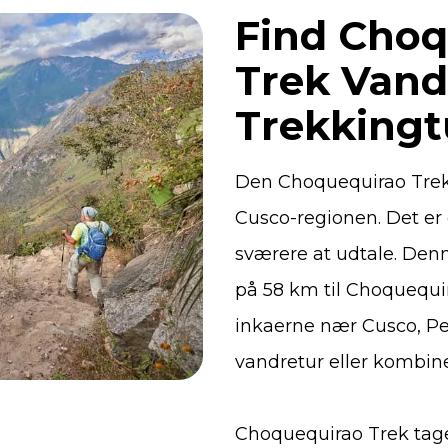
Find Choq
Trek Vand
Trekkingt
Den Choquequirao Trek e
Cusco-regionen. Det er 
sværere at udtale. Denn
på 58 km til Choquequir
inkaerne nær Cusco, Pe
vandretur eller kombin
Choquequirao Trek tager