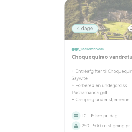
4 dage
Mellemniveau
Choquequirao vandretu
+ Entréafgifter til Choquequi
Saywite
+ Forbered en underjordisk
Pachamanca grill
+ Camping under stjernerne
10 - 15 km pr. dag
250 - 500 m stigning pr.