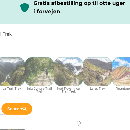
Gratis afbestilling op til otte uger
i forvejen
l Trek
Inca Trail Trek
Inka Jungle Trail
Kort Royal Inca
Lares Trek
Regnbue
Trek
Trail Trek
Search