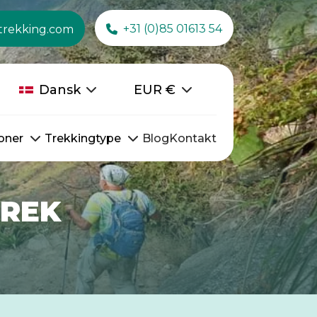
+31 (0)85 01613 54
trekking.com
Dansk
EUR
€
oner
Trekkingtype
Blog
Kontakt
TREK