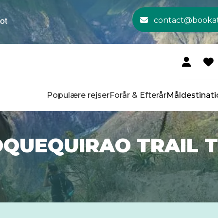
contact@booka
Populære rejser
Forår & Efterår
Måldestinati
QUEQUIRAO TRAIL 