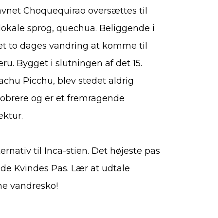
avnet Choquequirao oversættes til
lokale sprog, quechua. Beliggende i
t to dages vandring at komme til
eru. Bygget i slutningen af det 15.
chu Picchu, blev stedet aldrig
robrere og er et fremragende
ektur.
ernativ til Inca-stien. Det højeste pas
de Kvindes Pas. Lær at udtale
ne vandresko!