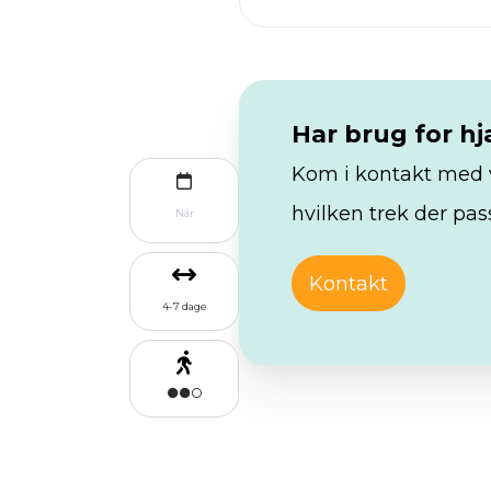
Har brug for hj
Kom i kontakt med vo
hvilken trek der pass
Når
Kontakt
4-7 dage