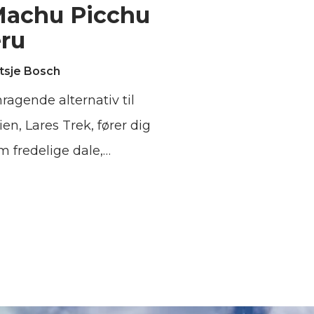
 Machu Picchu
eru
tsje Bosch
ragende alternativ til
ien, Lares Trek, fører dig
 fredelige dale,
ionelle andinske landsbyer
smukke områder i Den
e Dal. I modsætning til den
opulære Inka-sti er den
ille og giver vandrere
ed for at forbinde sig