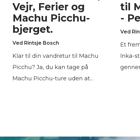
Vejr, Ferier og
til
Machu Picchu-
- P
bjerget.
Ved Rin
Ved Rintsje Bosch
Et frem
Klar til din vandretur til Machu
Inka-st
Picchu? Ja, du kan tage på
gennem
Machu Picchu-ture uden at
tradit
skulle tage Inka-stien.
og de 
Inkafolkets tabte by er en
Hellig
drømmedestination for mange,
mere p
og en rejse til Peru er ikke
mere st
fuldendt uden et besøg.
muligh