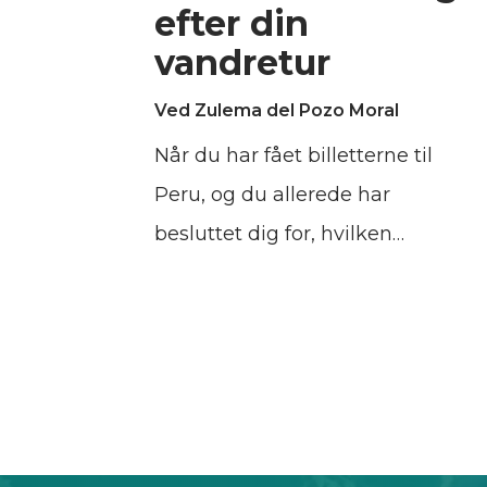
efter din
vandretur
Ved Zulema del Pozo Moral
Når du har fået billetterne til
Peru, og du allerede har
besluttet dig for, hvilken
vandrerute du vil vælge for at nå
Machu Picchu, er næste skridt at
finde et sted at bo i Cusco. Det
gør ingen forskel, om du vælger
den klassiske Inka-sti eller en
mindre kendt rute som