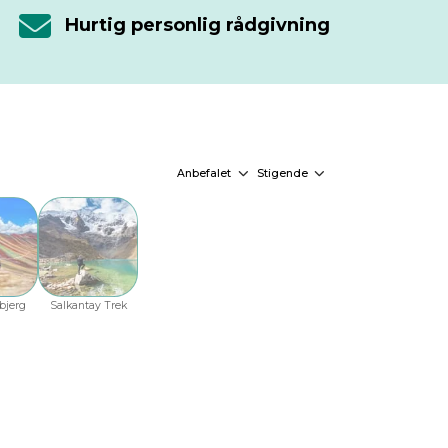
Hurtig personlig rådgivning
Anbefalet
Stigende
bjerg
Salkantay Trek