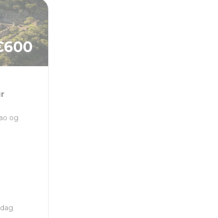
€
600
r
rao og
 dag