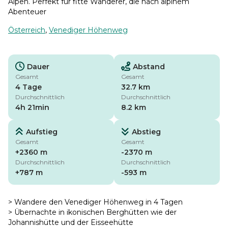
Alpen. Perfekt für fitte Wanderer, die nach alpinem
Abenteuer
Österreich
,
Venediger Höhenweg
Dauer
Abstand
Gesamt
Gesamt
4 Tage
32.7 km
Durchschnittlich
Durchschnittlich
4h 21min
8.2 km
Aufstieg
Abstieg
Gesamt
Gesamt
+2360 m
-2370 m
Durchschnittlich
Durchschnittlich
+787 m
-593 m
> Wandere den Venediger Höhenweg in 4 Tagen
> Übernachte in ikonischen Berghütten wie der
Johannishütte und der Eisseehütte