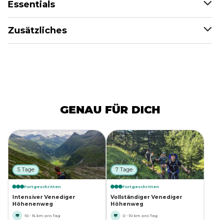
Essentials
Zusätzliches
GENAU FÜR DICH
5 Tage
7 Tage
Fortgeschritten
Fortgeschritten
Intensiver Venediger
Vollständiger Venediger
Höhenenweg
Höhenweg
10 - 15 km pro Tag
0 - 10 km pro Tag