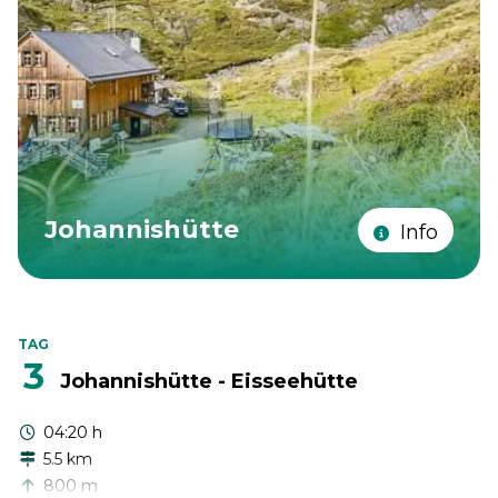
Johannishütte
Info
TAG
3
Johannishütte - Eisseehütte
04:20 h
5.5 km
800 m