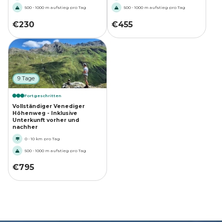
500 - 1000 m aufstieg pro Tag
500 - 1000 m aufstieg pro Tag
€
230
€
455
9 Tage
Fortgeschritten
Vollständiger Venediger
Höhenweg - Inklusive
Unterkunft vorher und
nachher
0 - 10 km pro Tag
500 - 1000 m aufstieg pro Tag
€
795