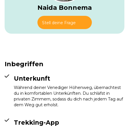
Naida Bonnema
Stell deine Frage
Inbegriffen
Unterkunft
Während deiner Venediger Höhenweg, übernachtest
du in komfortablen Unterkünften. Du schläfst in
privaten Zimmern, sodass du dich nach jedem Tag auf
Eisseehütte
dem Weg gut erholst.
Info
Trekking-App