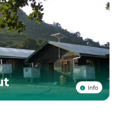
ut
Info