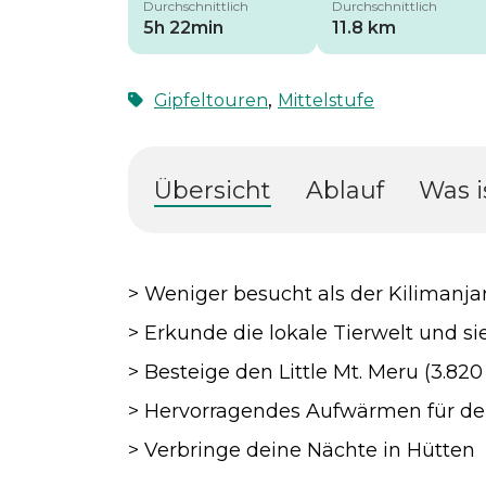
Durchschnittlich
Durchschnittlich
5h 22min
11.8 km
,
Gipfeltouren
Mittelstufe
Übersicht
Ablauf
Was i
> Weniger besucht als der Kilimanja
> Erkunde die lokale Tierwelt und si
> Besteige den Little Mt. Meru (3.82
> Hervorragendes Aufwärmen für de
> Verbringe deine Nächte in Hütten