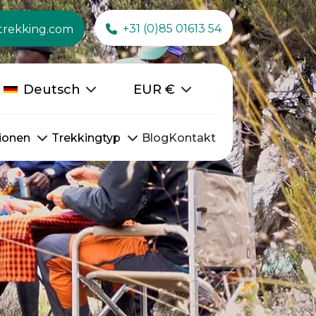
+31 (0)85 01613 54
trekking.com
Deutsch
EUR
€
ionen
Trekkingtyp
Blog
Kontakt