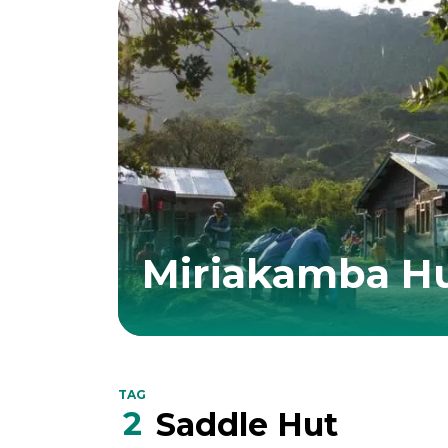
Miriakamba H
TAG
2
Saddle Hut