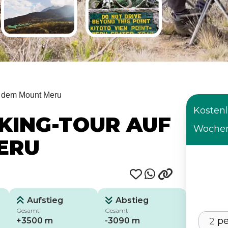
uf dem Mount Meru
Kostenl
KKING-TOUR AUF
Wochen
ERU
Aufstieg
Abstieg
Gesamt
Gesamt
p
+3500 m
-3090 m