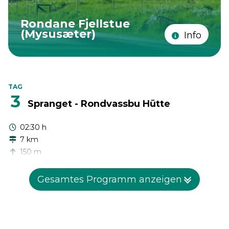
Rondane Fjellstue
(Mysusæter)
Info
TAG
3
Spranget - Rondvassbu Hütte
02:30 h
7 km
150 m
60 m
Gesamtes Programm anzeigen
Fahrzeit:
≈ 10 Minuten (von Mysusæter nach Spranget)
Heute beginnt eure erste Familienwanderung nach
Rondvassbu, einer gemütlichen Berghütte im Herzen von
Rondane und am Rondvatnet See, wo ihr übernachten