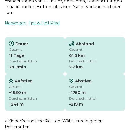
Wanderungen von 10–15 km, Seefähren, Übernachtungen
in traditionellen Hütten, plus eine Nacht vor und nach der
Tour
Norwegen
,
Fjor & Fjell Pfad
Dauer
Abstand
Gesamt
Gesamt
11 Tage
61.6 km
Durchschnittlich
Durchschnittlich
3h 7min
7.7 km
Aufstieg
Abstieg
Gesamt
Gesamt
+1930 m
-1750 m
Durchschnittlich
Durchschnittlich
+241 m
-219 m
> Kinderfreundliche Routen: Wählt eure eigenen
Reiserouten