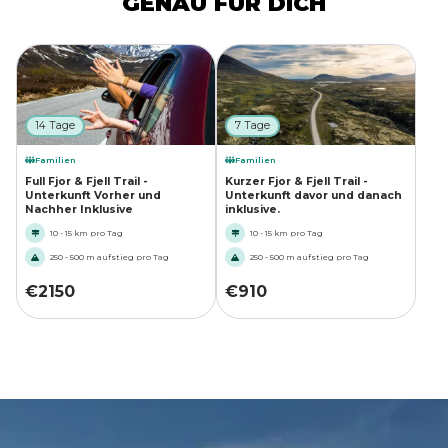
GENAU FÜR DICH
14 Tage
7 Tage
Familien
Familien
Full Fjor & Fjell Trail -
Kurzer Fjor & Fjell Trail -
Unterkunft Vorher und
Unterkunft davor und danach
Nachher Inklusive
inklusive.
10 - 15 km pro Tag
10 - 15 km pro Tag
250 - 500 m aufstieg pro Tag
250 - 500 m aufstieg pro Tag
€
2150
€
910