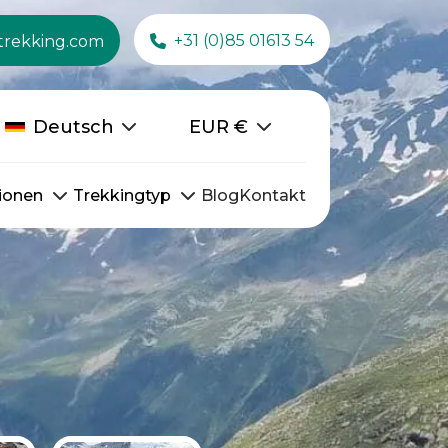
+31 (0)85 01613 54
trekking.com
Deutsch
EUR
€
ionen
Trekkingtyp
Blog
Kontakt