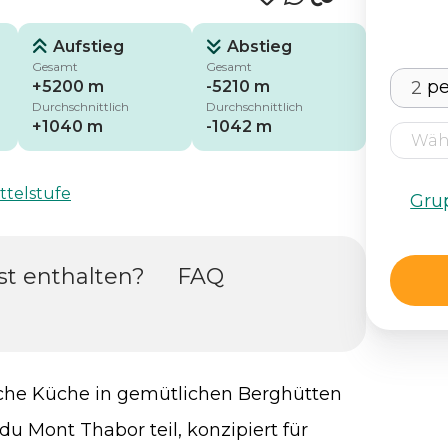
Aufstieg
Abstieg
Gesamt
Gesamt
p
+5200 m
-5210 m
Durchschnittlich
Durchschnittlich
+1040 m
-1042 m
ttelstufe
Gru
st enthalten?
FAQ
sche Küche in gemütlichen Berghütten
du Mont Thabor teil, konzipiert für