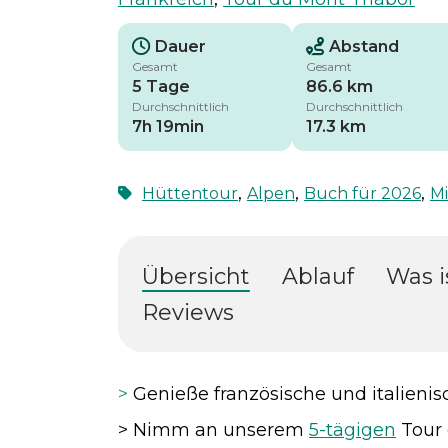
Dauer
Abstand
Gesamt
Gesamt
5 Tage
86.6 km
Durchschnittlich
Durchschnittlich
7h 19min
17.3 km
,
,
,
Hüttentour
Alpen
Buch für 2026
Mi
Übersicht
Ablauf
Was i
Reviews
>
Genieße französische und italieni
> Nimm an unserem
5-tägigen
Tour 