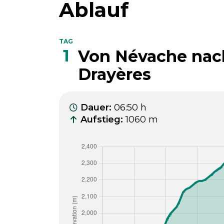
Ablauf
TAG
1
Von Névache nac
Drayères
Dauer
:
06:50 h
Aufstieg
:
1060 m