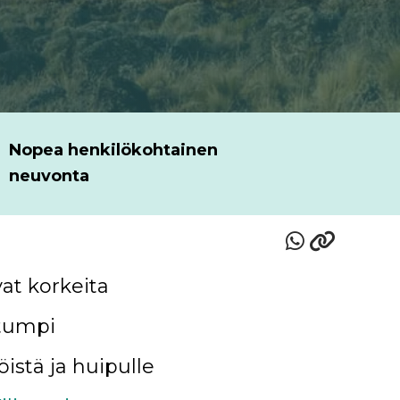
Nopea henkilökohtainen
neuvonta
vat korkeita
etumpi
öistä ja huipulle