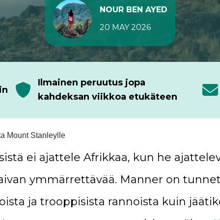
NOUR BEN AYED
20 MAY 2026
Ilmainen peruutus jopa
in
kahdeksan viikkoa etukäteen
ta Mount Stanleylle
istä ei ajattele Afrikkaa, kun he ajattele
on aivan ymmärrettävää. Manner on tunn
oista ja trooppisista rannoista kuin jäätik