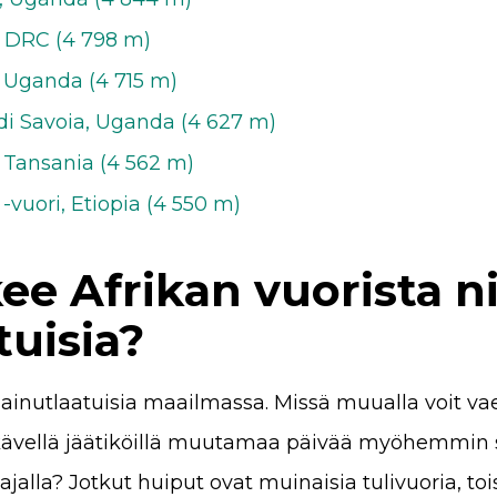
 DRC (4 798 m)
, Uganda (4 715 m)
 di Savoia, Uganda (4 627 m)
 Tansania (4 562 m)
-vuori, Etiopia (4 550 m)
ee Afrikan vuorista n
tuisia?
t ainutlaatuisia maailmassa. Missä muualla voit v
kävellä jäätiköillä muutamaa päivää myöhemmin 
jalla? Jotkut huiput ovat muinaisia tulivuoria, to