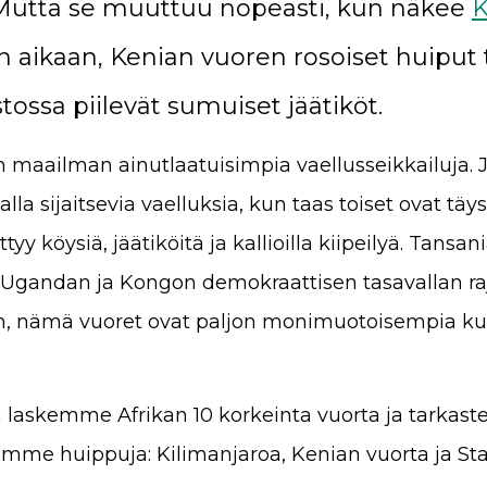
 Mutta se muuttuu nopeasti, kun näkee
K
 aikaan, Kenian vuoren rosoiset huiput
ossa piilevät sumuiset jäätiköt.
in maailman ainutlaatuisimpia vaellusseikkailuja. 
alla sijaitsevia vaelluksia, kun taas toiset ovat täys
ittyy köysiä, jäätiköitä ja kallioilla kiipeilyä. Tansan
tä Ugandan ja Kongon demokraattisen tasavallan raja
hin, nämä vuoret ovat paljon monimuotoisempia k
 laskemme Afrikan 10 korkeinta vuorta ja tarka
mme huippuja: Kilimanjaroa, Kenian vuorta ja Sta