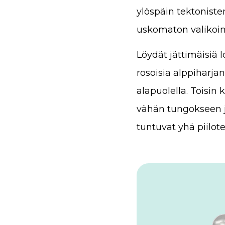
ylöspäin tektonist
uskomaton valikoim
Löydät jättimäisiä 
rosoisia alppiharja
alapuolella. Toisin
vähän tungokseen jo
tuntuvat yhä piilot