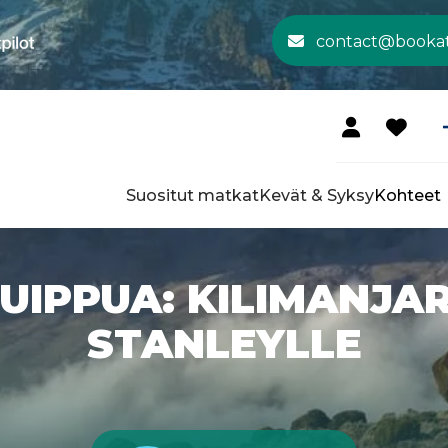
contact@booka
Suositut matkat
Kevät & Syksy
Kohteet
HUIPPUA: KILIMANJ
STANLEYLLE