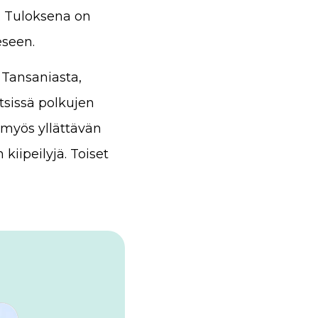
. Tuloksena on
eseen.
 Tansaniasta,
tsissä polkujen
t myös yllättävän
iipeilyjä. Toiset