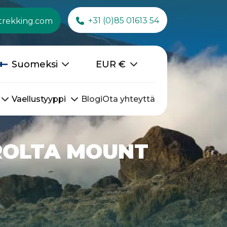
+31 (0)85 01613 54
trekking.com
Suomeksi
EUR
€
Vaellustyyppi
Blogi
Ota yhteyttä
AROLTA MOUNT