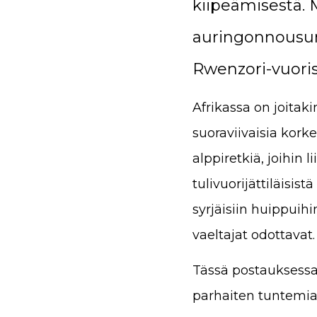
kiipeämisestä.
auringonnousun
Rwenzori-vuorist
Afrikassa on joitak
suoraviivaisia korke
alppiretkiä, joihin li
tulivuorijättiläisis
syrjäisiin huippui
vaeltajat odottavat.
Tässä postauksessa
parhaiten tuntemia