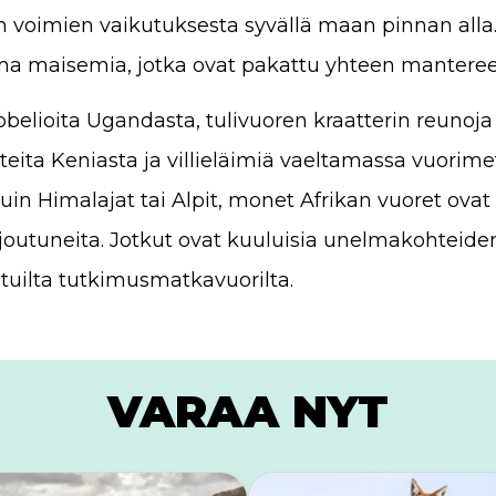
en voimien vaikutuksesta syvällä maan pinnan alla
a maisemia, jotka ovat pakattu yhteen mantere
lobelioita Ugandasta, tulivuoren kraatterin reunoja
nteita Keniasta ja villieläimiä vaeltamassa vuorime
 kuin Himalajat tai Alpit, monet Afrikan vuoret ova
utuneita. Jotkut ovat kuuluisia unelmakohteiden k
etuilta tutkimusmatkavuorilta.
VARAA NYT