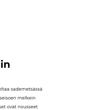
iin
aeltaa sademetsässä
seisoen melkein
iset ovat nousseet