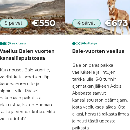
€
550
€
673
5 päivät
4 päivät
Keskitaso
Aloittelija
Vaellus Balen vuorten
Bale-vuorten vaellus
kansallispuistossa
Bale on paras paikka
Kun nouset Bale-vuorille,
vaellukselle ja lintujen
vaellat katajametsien läpi
tarkkailulle. 6-8 tunnin
kanervanummille ja
ajomatkan jälkeen Addis
alppiniityille. Pääset
Abebasta saavut
näkemään paikallista
kansallispuiston päämajaan,
eläimistöä, kuten Etiopian
josta vaelluksesi alkaa. Ota
sutta ja Verraux-kotkia. Mitä
aikasi, hengitä raikasta ilmaa
vielä odotat?
ja nauti tästä upeasta
paikasta.