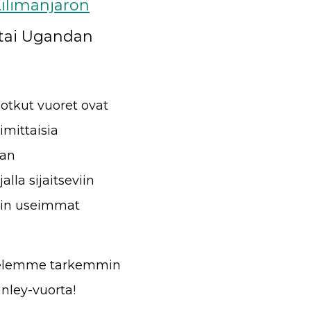
ilimanjaron
 tai Ugandan
Jotkut vuoret ovat
imittaisia
ian
lla sijaitseviin
uin useimmat
stelemme tarkemmin
nley-vuorta!