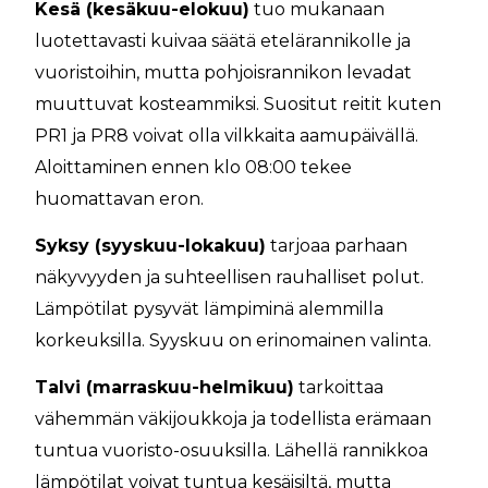
Kesä (kesäkuu-elokuu)
tuo mukanaan
luotettavasti kuivaa säätä etelärannikolle ja
vuoristoihin, mutta pohjoisrannikon levadat
muuttuvat kosteammiksi. Suositut reitit kuten
PR1 ja PR8 voivat olla vilkkaita aamupäivällä.
Aloittaminen ennen klo 08:00 tekee
huomattavan eron.
Syksy (syyskuu-lokakuu)
tarjoaa parhaan
näkyvyyden ja suhteellisen rauhalliset polut.
Lämpötilat pysyvät lämpiminä alemmilla
korkeuksilla. Syyskuu on erinomainen valinta.
Talvi (marraskuu-helmikuu)
tarkoittaa
vähemmän väkijoukkoja ja todellista erämaan
tuntua vuoristo-osuuksilla. Lähellä rannikkoa
lämpötilat voivat tuntua kesäisiltä, mutta