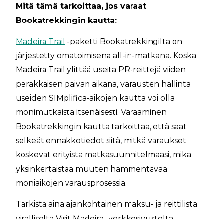
Mitä tämä tarkoittaa, jos varaat
Bookatrekkingin kautta:
Madeira Trail
-paketti Bookatrekkingilta on
järjestetty omatoimisena all-in-matkana. Koska
Madeira Trail ylittää useita PR-reittejä viiden
peräkkäisen päivän aikana, varausten hallinta
useiden SIMplifica-aikojen kautta voi olla
monimutkaista itsenäisesti. Varaaminen
Bookatrekkingin kautta tarkoittaa, että saat
selkeät ennakkotiedot siitä, mitkä varaukset
koskevat erityistä matkasuunnitelmaasi, mikä
yksinkertaistaa muuten hämmentävää
moniaikojen varausprosessia.
Tarkista aina ajankohtainen maksu- ja reittilista
viralliselta Visit Madeira -verkkosivustolta