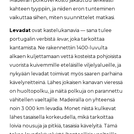
Madeiran polkuverkosto jakautuu selkeästi
kahteen tyyppiin, ja niiden eron tunteminen
vaikuttaa siihen, miten suunnittelet matkasi.
Levadat
ovat kastelukanavia — sana tulee
portugalin verbistä
levar
, joka tarkoittaa
kantamista. Ne rakennettiin 1400-luvulta
alkaen kuljettamaan vettä kosteista pohjoisista
vuorista kuivemmille eteläisille viljelyalueille, ja
nykyään levadat toimivat myös saaren parhaina
kävelyreitteinä. Lähes jokaisen kanavan vieressä
on huoltopolku, ja näitä polkuja on parannettu
vähitellen vaeltajille. Madeiralla on yhteensä
noin 3 000 km levadia. Monet niistä kulkevat
lähes tasaisella korkeudella, mikä tarkoittaa
loivia nousuja ja pitkiä, tasaisia kävelyitä. Tämä