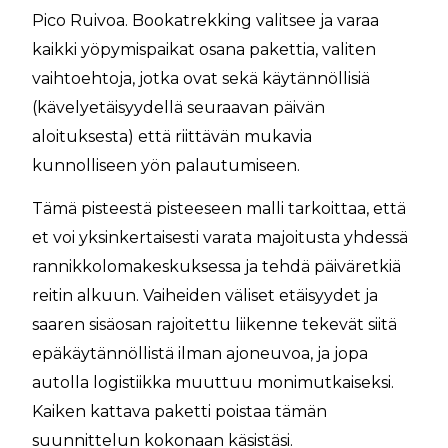
Pico Ruivoa. Bookatrekking valitsee ja varaa
kaikki yöpymispaikat osana pakettia, valiten
vaihtoehtoja, jotka ovat sekä käytännöllisiä
(kävelyetäisyydellä seuraavan päivän
aloituksesta) että riittävän mukavia
kunnolliseen yön palautumiseen.
Tämä pisteestä pisteeseen malli tarkoittaa, että
et voi yksinkertaisesti varata majoitusta yhdessä
rannikkolomakeskuksessa ja tehdä päiväretkiä
reitin alkuun. Vaiheiden väliset etäisyydet ja
saaren sisäosan rajoitettu liikenne tekevät siitä
epäkäytännöllistä ilman ajoneuvoa, ja jopa
autolla logistiikka muuttuu monimutkaiseksi.
Kaiken kattava paketti poistaa tämän
suunnittelun kokonaan käsistäsi.