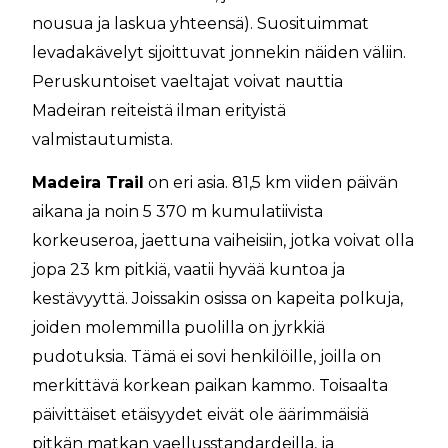
nousua ja laskua yhteensä). Suosituimmat
levadakävelyt sijoittuvat jonnekin näiden väliin.
Peruskuntoiset vaeltajat voivat nauttia
Madeiran reiteistä ilman erityistä
valmistautumista.
Madeira Trail
on eri asia. 81,5 km viiden päivän
aikana ja noin 5 370 m kumulatiivista
korkeuseroa, jaettuna vaiheisiin, jotka voivat olla
jopa 23 km pitkiä, vaatii hyvää kuntoa ja
kestävyyttä. Joissakin osissa on kapeita polkuja,
joiden molemmilla puolilla on jyrkkiä
pudotuksia. Tämä ei sovi henkilöille, joilla on
merkittävä korkean paikan kammo. Toisaalta
päivittäiset etäisyydet eivät ole äärimmäisiä
pitkän matkan vaellusstandardeilla, ja