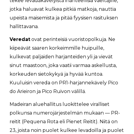
tekee levadakävelyistä ihanteellisia vaeltajille,
jotka haluavat kulkea pitkiä matkoja, nauttia
upeista maisemista ja pitää fyysisen rasituksen
hallittavana.
Veredat
ovat perinteisiä vuoristopolkuja. Ne
kiipeävät saaren korkeimmille huipuille,
kulkevat paljaiden harjanteiden yli ja vievät
sinut maastoon, joka vaatii varmaa askellusta,
korkeuden sietokykyä ja hyvää kuntoa.
Kuuluisin vereda on PR1-harjannekävely Pico
do Arieiron ja Pico Ruivon välillä.
Madeiran aluehallitus luokittelee viralliset
polkunsa numerojärjestelmän mukaan — PR-
reitit (Pequena Rota eli Pienet Reitit). Niitä on
23, joista noin puolet kulkee levadoilla ja puolet