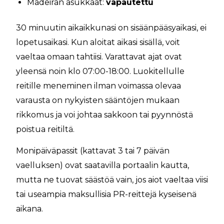
Madeiran asukkaat:
vapautettu
30 minuutin aikaikkunasi on sisäänpääsyaikasi, ei
lopetusaikasi. Kun aloitat aikasi sisällä, voit
vaeltaa omaan tahtiisi. Varattavat ajat ovat
yleensä noin klo 07:00-18:00. Luokitellulle
reitille meneminen ilman voimassa olevaa
varausta on nykyisten sääntöjen mukaan
rikkomus ja voi johtaa sakkoon tai pyynnöstä
poistua reitiltä.
Monipäiväpassit (kattavat 3 tai 7 päivän
vaelluksen) ovat saatavilla portaalin kautta,
mutta ne tuovat säästöä vain, jos aiot vaeltaa viisi
tai useampia maksullisia PR-reittejä kyseisenä
aikana.