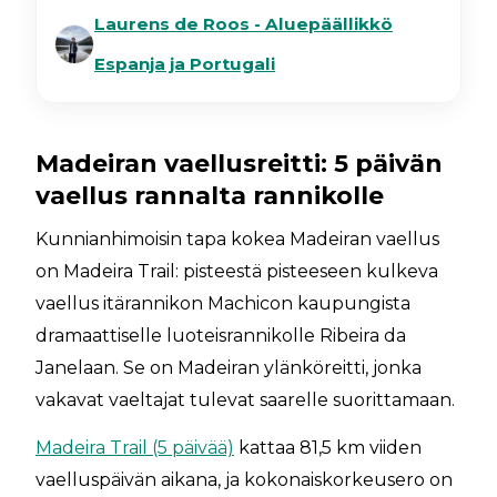
Laurens de Roos - Aluepäällikkö
Espanja ja Portugali
Madeiran vaellusreitti: 5 päivän
vaellus rannalta rannikolle
Kunnianhimoisin tapa kokea Madeiran vaellus
on Madeira Trail: pisteestä pisteeseen kulkeva
vaellus itärannikon Machicon kaupungista
dramaattiselle luoteisrannikolle Ribeira da
Janelaan. Se on Madeiran ylänköreitti, jonka
vakavat vaeltajat tulevat saarelle suorittamaan.
Madeira Trail (5 päivää)
kattaa 81,5 km viiden
vaelluspäivän aikana, ja kokonaiskorkeusero on