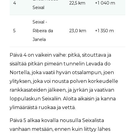
4
22,5 km
+1 040 m
Seixal
Seixal -
5
Ribeira da
23,0 km
+1 350 m
Janela
Päivä 4 on vaikein vaihe: pitkä, sitouttava ja
sisältää pitkän pimeän tunnelin Levada do
Nortella, joka vaatii hyvän otsalampun, joen
ylityksen, joka voi nousta polven korkeudelle
rankkasateiden jälkeen, ja jyrkän ja vaativan
loppulaskun Seixaliin. Aloita aikaisin ja kanna
ylimääräistä ruokaa ja vettä.
Päivä 5 alkaa kovalla nousulla Seixalista
vanhaan metsään, ennen kuin liittyy lähes