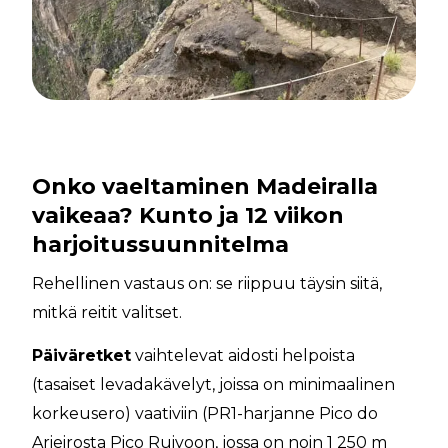
Onko vaeltaminen Madeiralla
vaikeaa? Kunto ja 12 viikon
harjoitussuunnitelma
Rehellinen vastaus on: se riippuu täysin siitä,
mitkä reitit valitset.
Päiväretket
vaihtelevat aidosti helpoista
(tasaiset levadakävelyt, joissa on minimaalinen
korkeusero) vaativiin (PR1-harjanne Pico do
Arieirosta Pico Ruivoon, jossa on noin 1 250 m