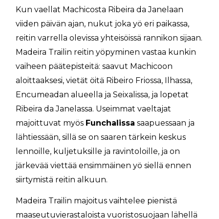
Kun vaellat Machicosta Ribeira da Janelaan
viiden päivän ajan, nukut joka yö eri paikassa,
reitin varrella olevissa yhteisöissä rannikon sijaan.
Madeira Trailin reitin yöpyminen vastaa kunkin
vaiheen päätepisteitä: saavut Machicoon
aloittaaksesi, vietät öitä Ribeiro Friossa, Ilhassa,
Encumeadan alueella ja Seixalissa, ja lopetat
Ribeira da Janelassa. Useimmat vaeltajat
majoittuvat myös
Funchalissa
saapuessaan ja
lähtiessään, sillä se on saaren tärkein keskus
lennoille, kuljetuksille ja ravintoloille, ja on
järkevää viettää ensimmäinen yö siellä ennen
siirtymistä reitin alkuun.
Madeira Trailin majoitus vaihtelee pienistä
maaseutuvierastaloista vuoristosuojaan lähellä