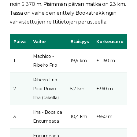
noin 5 370 m. Pisimmän päivän matka on 23 km.
Tässä on vaiheiden erittely Bookatrekkingin
vahvistettujen reittitietojen perusteella:
Päivä
Vaihe
Etäisyys
Korkeusero
Machico -
1
19,9 km
+1 150 m
Ribeiro Frio
Ribeiro Frio -
2
Pico Ruivo -
5,7 km
+360 m
Ilha (taksilla)
Ilha - Boca da
3
10,4 km
+560 m
Encumeada
Encumeada -