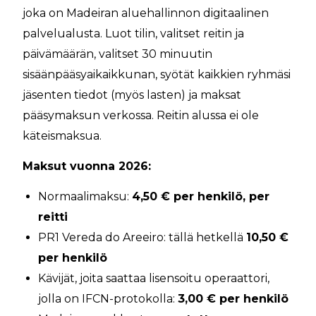
joka on Madeiran aluehallinnon digitaalinen
palvelualusta. Luot tilin, valitset reitin ja
päivämäärän, valitset 30 minuutin
sisäänpääsyaikaikkunan, syötät kaikkien ryhmäsi
jäsenten tiedot (myös lasten) ja maksat
pääsymaksun verkossa. Reitin alussa ei ole
käteismaksua.
Maksut vuonna 2026:
Normaalimaksu:
4,50 € per henkilö, per
reitti
PR1 Vereda do Areeiro: tällä hetkellä
10,50 €
per henkilö
Kävijät, joita saattaa lisensoitu operaattori,
jolla on IFCN-protokolla:
3,00 € per henkilö