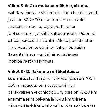
Viikot 5-8: Ota mukaan mäkiharjoittelu.
Vaihda vähintään yksi viikoittainen harjoitusreitti,
jossa on 300-500 m korkeuseroa. Jos olet
tasaisella alueella, käytä portaita tai
juoksumattoa jyrkällä kaltevuudella. Pidennä
pitkää päivääsi 3-4 tuntiin. Aloita peräkkäisten
kävelypäivien tekeminen viikonloppuisin
(lauantai ja sunnuntai) simuloidaksesi
monipäiväistä väsymystä.
Viikot 9-12: Rakenna reittikohtaista
kuormitusta.
Yksi päivä viikossa, jossa on 700-1
000 m nousua, jos maasto sallii. Pyri
peräkkäiseen viikonloppuun, jossa on 18-20 km
ensimmäisenä päivänä ja 15-18 km toisena
päivänä. Harjoittele jalkineilla, joita aiot käyttää