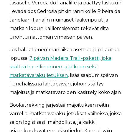
tasaiselle Vereda do Fanalille ja päättyy laskuun
Levada dos Cedrosia pitkin rannikolle Ribeira da
Janelaan. Fanalin muinaiset laakeripuut ja
matkan lopun kalliomaisemat tekevät siitä
unohtumattoman viimeisen päivän.
Jos haluat enemmän aikaa asettua ja palautua
lopussa,
7 päivän Madeira Trail -paketti, joka
sisältää hotellin ennen ja jälkeen sekä
matkatavarakuljetuksen
, lisää saapumispäivän
Funchalissa ja lähtöpäivän, johon sisältyy
majoitus ja matkatavaroiden käsittely koko ajan.
Bookatrekking järjestää majoituksen reitin
varrella, matkatavarakuljetukset vaiheissa, joissa
se on logistisesti mahdollista, ja kaikki
asiaankuuluvat ennakkotiedot. Kannat vain