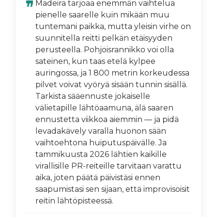
Madeira tarjoaa enemmän vaihtelua
pienelle saarelle kuin mikään muu
tuntemani paikka, mutta yleisin virhe on
suunnitella reitti pelkän etäisyyden
perusteella. Pohjoisrannikko voi olla
sateinen, kun taas etelä kylpee
auringossa, ja 1 800 metrin korkeudessa
pilvet voivat vyöryä sisään tunnin sisällä.
Tarkista sääennuste jokaiselle
välietapille lähtöaamuna, älä saaren
ennustetta viikkoa aiemmin — ja pidä
levadakävely varalla huonon sään
vaihtoehtona huiputuspäivälle. Ja
tammikuusta 2026 lähtien kaikille
virallisille PR-reiteille tarvitaan varattu
aika, joten päätä päivistäsi ennen
saapumistasi sen sijaan, että improvisoisit
reitin lähtöpisteessä.