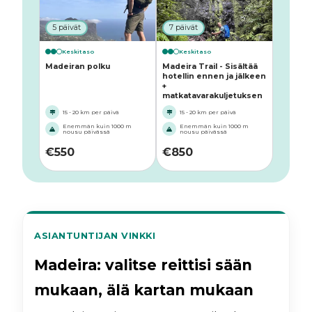
5 päivät
7 päivät
Keskitaso
Keskitaso
Madeiran polku
Madeira Trail - Sisältää
hotellin ennen ja jälkeen
+
matkatavarakuljetuksen
15 - 20 km per päivä
15 - 20 km per päivä
Enemmän kuin 1000 m
Enemmän kuin 1000 m
nousu päivässä
nousu päivässä
€
550
€
850
ASIANTUNTIJAN VINKKI
Madeira: valitse reittisi sään
mukaan, älä kartan mukaan