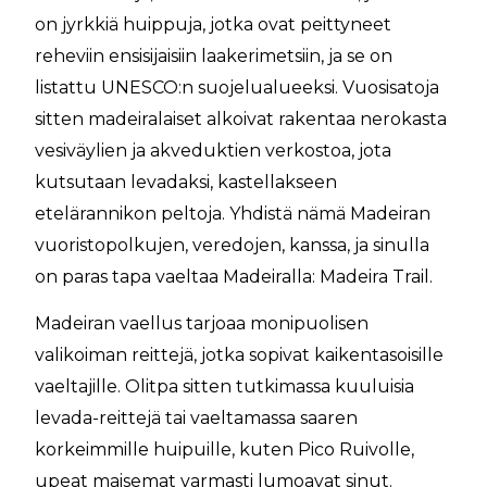
on jyrkkiä huippuja, jotka ovat peittyneet
reheviin ensisijaisiin laakerimetsiin, ja se on
listattu UNESCO:n suojelualueeksi. Vuosisatoja
sitten madeiralaiset alkoivat rakentaa nerokasta
vesiväylien ja akveduktien verkostoa, jota
kutsutaan levadaksi, kastellakseen
etelärannikon peltoja. Yhdistä nämä Madeiran
vuoristopolkujen, veredojen, kanssa, ja sinulla
on paras tapa vaeltaa Madeiralla: Madeira Trail.
Madeiran vaellus tarjoaa monipuolisen
valikoiman reittejä, jotka sopivat kaikentasoisille
vaeltajille. Olitpa sitten tutkimassa kuuluisia
levada-reittejä tai vaeltamassa saaren
korkeimmille huipuille, kuten Pico Ruivolle,
upeat maisemat varmasti lumoavat sinut.