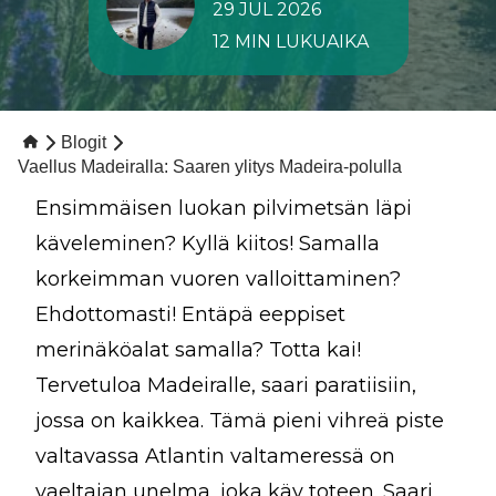
29 JUL 2026
12 MIN LUKUAIKA
Blogit
Vaellus Madeiralla: Saaren ylitys Madeira-polulla
Ensimmäisen luokan pilvimetsän läpi
käveleminen? Kyllä kiitos! Samalla
korkeimman vuoren valloittaminen?
Ehdottomasti! Entäpä eeppiset
merinäköalat samalla? Totta kai!
Tervetuloa Madeiralle, saari paratiisiin,
jossa on kaikkea. Tämä pieni vihreä piste
valtavassa Atlantin valtameressä on
vaeltajan unelma, joka käy toteen. Saari