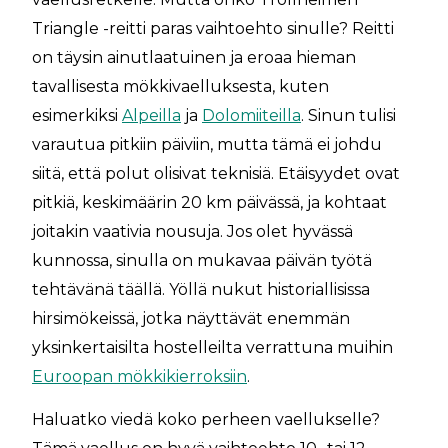
Triangle -reitti paras vaihtoehto sinulle? Reitti
on täysin ainutlaatuinen ja eroaa hieman
tavallisesta mökkivaelluksesta, kuten
esimerkiksi
Alpeilla
ja
Dolomiiteilla
. Sinun tulisi
varautua pitkiin päiviin, mutta tämä ei johdu
siitä, että polut olisivat teknisiä. Etäisyydet ovat
pitkiä, keskimäärin 20 km päivässä, ja kohtaat
joitakin vaativia nousuja. Jos olet hyvässä
kunnossa, sinulla on mukavaa päivän työtä
tehtävänä täällä. Yöllä nukut historiallisissa
hirsimökeissä, jotka näyttävät enemmän
yksinkertaisilta hostelleilta verrattuna muihin
Euroopan mökkikierroksiin
.
Haluatko viedä koko perheen vaellukselle?