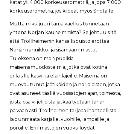
katat yli 4 000 korkeuserometriä, ja jopa 7 000
korkeuserometriä, jos kiipeät myös Snotalle.
Mutta miksi juuri tämä vaellus tunnetaan
yhtenä Norjan kauneimmista? Se johtuu siitä,
että Trollheimenin kansallispuisto erottaa
Norjan rannikko- ja sisämaan ilmastot.
Tuloksena on monipuolisia
maisemamuodostelmia, jotka ovat kotina
erilaisille kasvi- ja eläinlajeille. Maisema on
muovautunut jäätiköiden ja norjalaisten, jotka
ovat asuneet täällä vuosisatojen ajan, toimesta,
joista osa viljelijöistä jatkaa työtään tähän
päivään asti. Trollheimen tarjoaa ihanteellista
laidunmaata karjalle, vuohille, lampaille ja
poroille. Eri ilmastojen vuoksi löydät