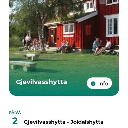
Gjevilvasshytta
Info
PÄIVÄ
2
Gjevilvasshytta - Jøldalshytta