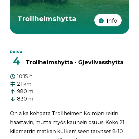
Trollheimshytta
Info
PÄIVÄ
4
Trollheimshytta - Gjevilvasshytta
10:15 h
21 km
980 m
830 m
On aika kohdata Trollheimen Kolmion reitin
haastavin, mutta myös kaunein osuus. Koko 21
kilometrin matkan kulkemiseen tarvitset 8-10