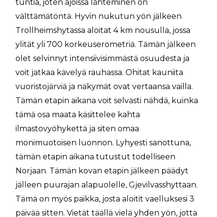
tuntia, joten ajoissa lähteminen on
välttämätöntä. Hyvin nukutun yön jälkeen
Trollheimshytassa aloitat 4 km nousulla, jossa
ylität yli 700 korkeuserometriä. Tämän jälkeen
olet selvinnyt intensiivisimmästä osuudesta ja
voit jatkaa kävelyä rauhassa. Ohitat kauniita
vuoristojärviä ja näkymät ovat vertaansa vailla.
Tämän etapin aikana voit selvästi nähdä, kuinka
tämä osa maata käsittelee kahta
ilmastovyöhykettä ja siten omaa
monimuotoisen luonnon. Lyhyesti sanottuna,
tämän etapin aikana tutustut todelliseen
Norjaan. Tämän kovan etapin jälkeen päädyt
jälleen puurajan alapuolelle, Gjevilvasshyttaan.
Tämä on myös paikka, josta aloitit vaelluksesi 3
päivää sitten. Vietät täällä vielä yhden yön, jotta