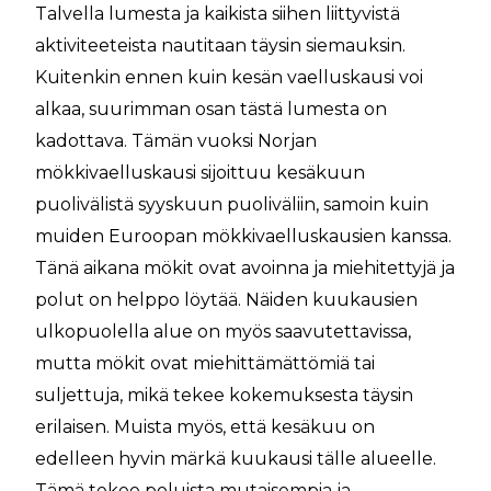
Talvella lumesta ja kaikista siihen liittyvistä
aktiviteeteista nautitaan täysin siemauksin.
Kuitenkin ennen kuin kesän vaelluskausi voi
alkaa, suurimman osan tästä lumesta on
kadottava. Tämän vuoksi Norjan
mökkivaelluskausi sijoittuu kesäkuun
puolivälistä syyskuun puoliväliin, samoin kuin
muiden Euroopan mökkivaelluskausien kanssa.
Tänä aikana mökit ovat avoinna ja miehitettyjä ja
polut on helppo löytää. Näiden kuukausien
ulkopuolella alue on myös saavutettavissa,
mutta mökit ovat miehittämättömiä tai
suljettuja, mikä tekee kokemuksesta täysin
erilaisen. Muista myös, että kesäkuu on
edelleen hyvin märkä kuukausi tälle alueelle.
Tämä tekee poluista mutaisempia ja