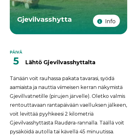
Gjevilvasshytta
Info
PÄIVÄ
5
Lähtö Gjevilvasshyttalta
Tänään voit rauhassa pakata tavarasi, syödä
aamiaista ja nauttia viimeisen kerran näkymistä
Gjevillvatnetille (pirujen järvelle). Oletko valmis
rentouttavaan rantapäivään vaelluksen jälkeen,
voit levittää pyyhkeesi 2 kilometriä
Gjevilvasshyttasta Raudøra-rannalla. Täällä voit
pysäköidä autolla tai kävellä 45 minuutissa.