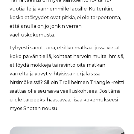
Tämä vaellus on hyvä vaihtoehto 10- tai 12-
vuotiaille ja vanhemmille lapsille. Kuitenkin,
koska etäisyydet ovat pitkiä, ei ole tarpeetonta,
että sinulla on jo jonkin verran
vaelluskokemusta.
Lyhyesti sanottuna, etsitkö matkaa, jossa vietät
koko päivän tiellä, kohtaat harvoin muita ihmisiä,
et löydä mökkejä tai ravintoloita matkan
varrelta ja yövyt viihtyisissä norjalaisissa
hirsimökeissä? Silloin Trollheimen Triangle -reitti
saattaa olla seuraava vaelluskohteesi. Jos tämä
ei ole tarpeeksi haastavaa, lisää kokemukseesi
myös Snotan nousu.