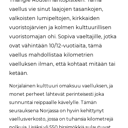
Triangle Routen lähtöpisteen. Tämä
vaellus vie sinut laajojen tasankojen,
valkoisten lumipeltojen, kirkkaiden
vuoristojärvien ja kolmen kulttuurillisen
vuoristomajan ohi. Sopiva vaeltajille, jotka
ovat vähintään 10/12-vuotiaita, tämä
vaellus mahdollistaa kilometrien
vaelluksen ilman, että kohtaat mitään tai
ketään.
Norjalainen kulttuuri omaksuu vaelluksen, ja
monet perheet lähtevät perinteisesti joka
sunnuntai reippaalle kävelylle. Tämän
seurauksena Norjassa on hyvin kehittynyt
vaellusverkosto, jossa on tuhansia kilometrejä
polkuja. Lisäksi yli 550 hirsimökkiä sulautuvat