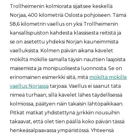
Trollheimenin kolmiorata sijaitsee keskellä
Norjaa, 400 kilometriä Oslosta pohjoiseen. Tämä
58,6 kilometrin vaellus on yksi Trollheimenin
kansallispuiston kahdesta klassisesta reitistä ja
se on asetettu yhdeksi Norjan kauneimmista
vaelluksista. Kolmen päivän aikana kävelet
mökiltä mökille samalla täysin nauttien laajoista
maisemista ja monipuolisesta luonnosta. Se on
erinomainen esimerkki siitä, mitä
mökiltä mökille
vaellus Norjassa
tarjoaa. Vaellus ei saanut tätä
nimeä turhaan, sillä kävelet lähes täydellisessä
kolmiossa, päätyen näin takaisin lähtöpaikkaan.
Pitkät matkat yhdistettynä jyrkkiin nousuihin
takaavat, että olet tien päällä koko päivän tässä
henkeäsalpaavassa ympäristössä. Yhteensä