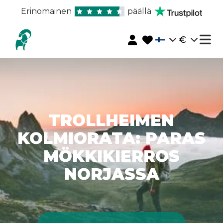
Erinomainen
päällä
€
TROLLHEIMEN
KOLMIORATA: PARAS
MÖKKIKIERROS
NORJASSA