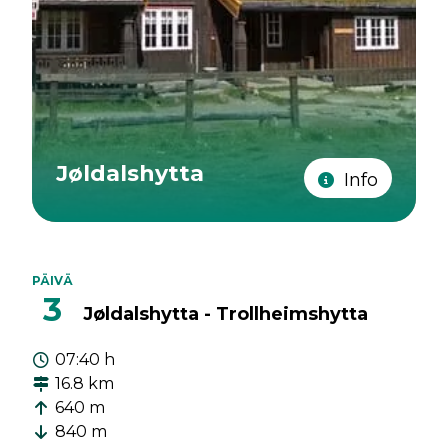
Jøldalshytta
Info
PÄIVÄ
3
Jøldalshytta - Trollheimshytta
07:40 h
16.8 km
640 m
840 m