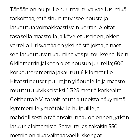
Tänään on huipulle suuntautuva vaellus, mikä
tarkoittaa, että sinun tarvitsee nousta ja
laskeutua voimakkaasti vain kerran. Aloitat
tasaisella maastolla ja kävelet useiden jokien
varrella. Litlsvartåa on yksi näistä joista ja näet
sen laskeutuvan kauniina vesiputouksena. Noin
6 kilometrin jälkeen olet nousun juurella; 600
korkeuserometriä jakautuu 6 kilometrille.
Hitaasti nouset puurajan yläpuolelle ja maasto
muuttuu kivikkoiseksi. 1 325 metriä korkealta
Geithetta NV:ltä voit nauttia upeista näkymistä
kymmenille ympäröiville huipuille ja
mahdollisesti pitää ansaitun tauon ennen jyrkän
laskun aloittamista. Saavuttuasi takaisin 550
metriin on aika vaihtaa vaelluskengät