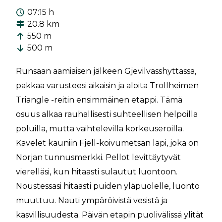
07:15 h
20.8 km
550 m
500 m
Runsaan aamiaisen jälkeen Gjevilvasshyttassa,
pakkaa varusteesi aikaisin ja aloita Trollheimen
Triangle -reitin ensimmäinen etappi. Tämä
osuus alkaa rauhallisesti suhteellisen helpoilla
poluilla, mutta vaihtelevilla korkeuseroilla.
Kävelet kauniin Fjell-koivumetsän läpi, joka on
Norjan tunnusmerkki. Pellot levittäytyvät
vierelläsi, kun hitaasti sulautut luontoon.
Noustessasi hitaasti puiden yläpuolelle, luonto
muuttuu. Nauti ympäröivistä vesistä ja
kasvillisuudesta. Päivän etapin puolivälissä ylität