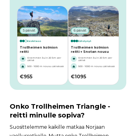
5 päivät
6 päivät
Keskitaso
Edistynyt
Trollheimen kolmion
Trollheimen kolmion
reitti
reitti + Snotan nousu
Enemmän kuin 20 km per
Enemmän kuin 20 km per
päivä
päivä
500 - 1000 m nousu päivässä
500 - 1000 m nousu päivässä
€
955
€
1095
Onko Trollheimen Triangle -
reitti minulle sopiva?
Suosittelemme kaikille matkaa Norjaan
vaellusretkelle. Mutta onko Trollheimen