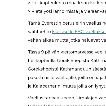
> Helikopterilento maailman korkei
> Vietä yösi lämpimissä ja vieraanva
Tämä Everestin perusleirin vaellus 
vaihtoehto
klassiselle EBC-vaellukse
vähän aikaa mutta jotka haluavat vae
Tässä 9 päivän kiertomatkassa vaellat
helikopterilla Gorak Shepistä Kath
Gorekshepistä Kathmanduun säästää 
paketti niille vaeltajille, joilla on ra
ja Kalapatharin, mutta joilla on lyhy
Vaellus tarjoaa upean Himalajan vae