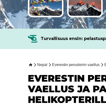
Turvallisuus ensin: pelastus
Nepal
Everestin perusleirin vaellus
E
EVERESTIN PE
VAELLUS JA P
HELIKOPTERIL