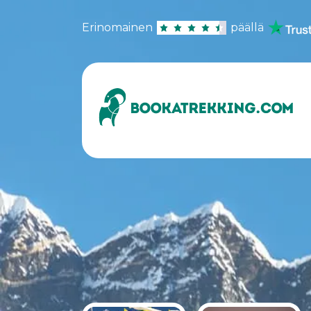
Erinomainen
päällä