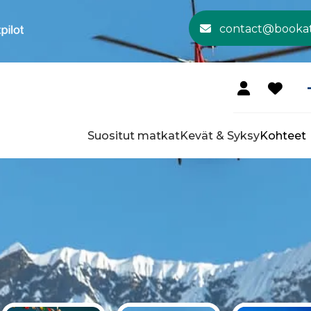
contact@booka
Suositut matkat
Kevät & Syksy
Kohteet