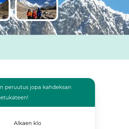
en peruutus jopa kahdeksan
 etukäteen!
Alkaen klo