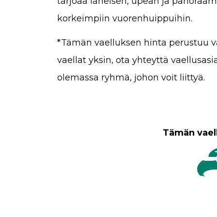
tarjoaa läheisen, upean ja panor
korkeimpiin vuorenhuippuihin.
*Tämän vaelluksen hinta perustuu v
vaellat yksin, ota yhteyttä vaellusa
olemassa ryhmä, johon voit liittyä.
Tämän vaell