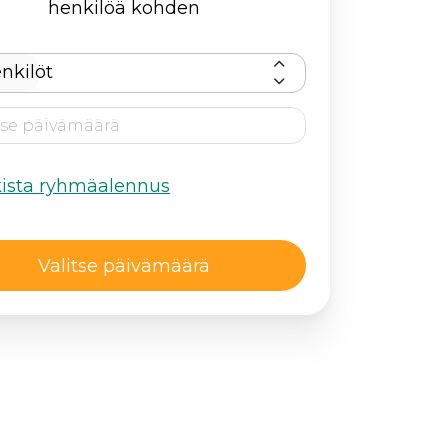
henkilöä kohden
nkilöt
kista ryhmäalennus
Valitse päivämäärä