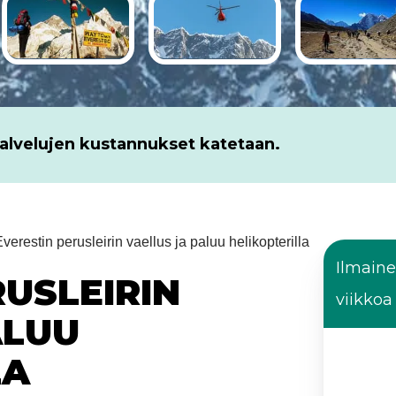
palvelujen kustannukset katetaan.
verestin perusleirin vaellus ja paluu helikopterilla
Ilmain
RUSLEIRIN
viikkoa
ALUU
LA