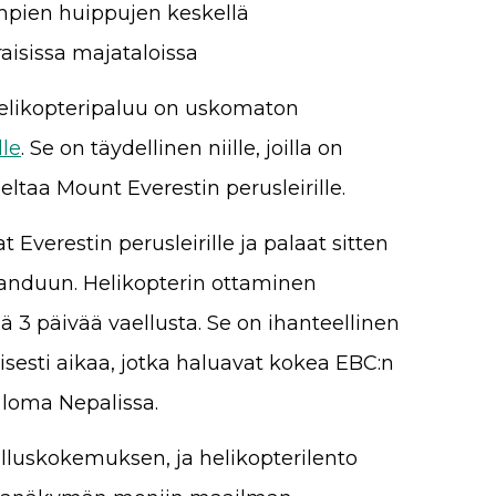
mpien huippujen keskellä
raisissa majataloissa
helikopteripaluu on uskomaton
lle
. Se on täydellinen niille, joilla on
ltaa Mount Everestin perusleirille.
 Everestin perusleirille ja palaat sitten
manduun. Helikopterin ottaminen
3 päivää vaellusta. Se on ihanteellinen
jallisesti aikaa, jotka haluavat kokea EBC:n
t loma Nepalissa.
lluskokemuksen, ja helikopterilento