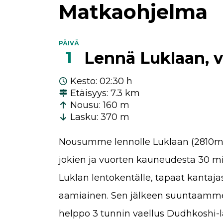
Matkaohjelma
PÄIVÄ
1
Lennä Luklaan, v
Kesto
:
02:30 h
Etäisyys
:
7.3 km
Nousu
:
160 m
Lasku
:
370 m
Nousumme lennolle Luklaan (2810m).
jokien ja vuorten kauneudesta 30 
Luklan lentokentälle, tapaat kantajasi
aamiainen. Sen jälkeen suuntaamme
helppo 3 tunnin vaellus Dudhkoshi-