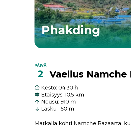
Phakding
PÄIVÄ
2
Vaellus Namche 
Kesto
:
04:30 h
Etäisyys
:
10.5 km
Nousu
:
910 m
Lasku
:
150 m
Matkalla kohti Namche Bazaarta, k