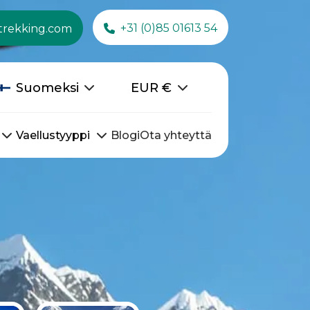
+31 (0)85 01613 54
trekking.com
Suomeksi
EUR
€
Vaellustyyppi
Blogi
Ota yhteyttä