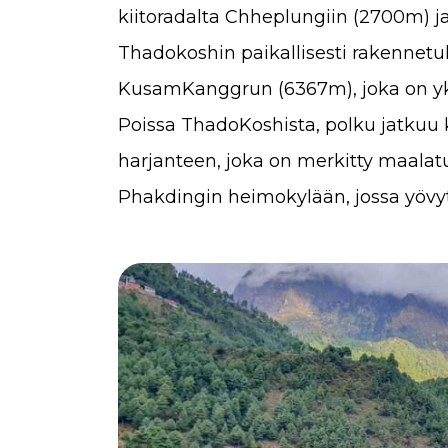
kiitoradalta Chheplungiin (2700m) ja
Thadokoshin paikallisesti rakennetulla
KusamKanggrun (6367m), joka on yksi
Poissa ThadoKoshista, polku jatkuu 
harjanteen, joka on merkitty maalat
Phakdingin heimokylään, jossa yövyt