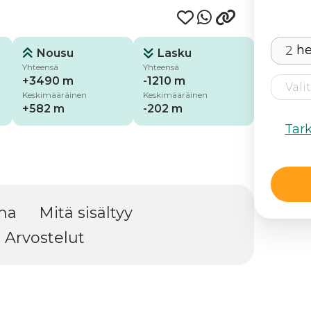
he
Nousu
Lasku
Yhteensä
Yhteensä
+3490 m
-1210 m
Keskimääräinen
Keskimääräinen
+582 m
-202 m
Tar
ma
Mitä sisältyy
Arvostelut