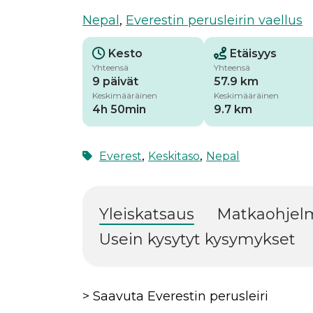
Nepal
,
Everestin perusleirin vaellus
Kesto
Etäisyys
Yhteensä
Yhteensä
9 päivät
57.9 km
Keskimääräinen
Keskimääräinen
4h 50min
9.7 km
,
,
Everest
Keskitaso
Nepal
Yleiskatsaus
Matkaohjel
Usein kysytyt kysymykset
> Saavuta Everestin perusleiri