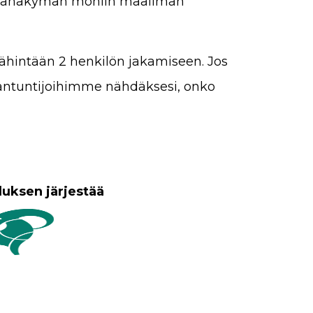
aamanäkymän moniin maailman
ähintään 2 henkilön jakamiseen. Jos
siantuntijoihimme nähdäksesi, onko
uksen järjestää