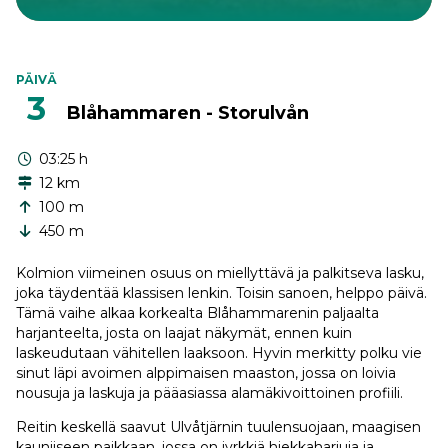
PÄIVÄ
3
Blåhammaren - Storulvån
03:25 h
12 km
100 m
450 m
Kolmion viimeinen osuus on miellyttävä ja palkitseva lasku,
joka täydentää klassisen lenkin. Toisin sanoen, helppo päivä.
Tämä vaihe alkaa korkealta Blåhammarenin paljaalta
harjanteelta, josta on laajat näkymät, ennen kuin
laskeudutaan vähitellen laaksoon. Hyvin merkitty polku vie
sinut läpi avoimen alppimaisen maaston, jossa on loivia
nousuja ja laskuja ja pääasiassa alamäkivoittoinen profiili.
Reitin keskellä saavut Ulvåtjärnin tuulensuojaan, maagisen
kauniiseen paikkaan, jossa on jyrkkiä hiekkaharjuja ja