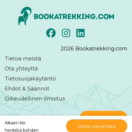
2026
Bookatrekking.com
Tietoa meistä
Ota yhteyttä
Tietosuojakäytäntö
Ehdot & Säännöt
Oikeudellinen ilmoitus
Ota yhteyttä
Alkaen klo
Valitse päivämäärä
Erinomainen
päällä
henkilöä kohden