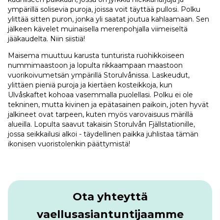
ympärillä solisevia puroja, joissa voit täyttää pullosi. Polku
ylittää sitten puron, jonka yli saatat joutua kahlaamaan. Sen
jälkeen kävelet muinaisella merenpohjalla viimeiseltä
jääkaudelta. Niin siistiä!
Maisema muuttuu karusta tunturista ruohikkoiseen
nummimaastoon ja lopulta rikkaampaan maastoon
vuorikoivumetsän ympärillä Storulvånissa. Laskeudut,
ylittäen pieniä puroja ja kiertäen kosteikkoja, kun
Ulvåskaftet kohoaa vasemmalla puolellasi. Polku ei ole
tekninen, mutta kivinen ja epätasainen paikoin, joten hyvät
jalkineet ovat tarpeen, kuten myös varovaisuus märillä
alueilla. Lopulta saavut takaisin Storulvån Fjällstationille,
jossa seikkailusi alkoi - täydellinen paikka juhlistaa tämän
ikonisen vuoristolenkin päättymistä!
Ota yhteyttä
vaellusasiantuntijaamme