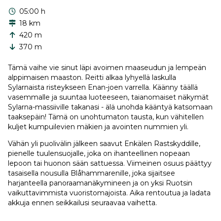
05:00 h
18 km
420 m
370 m
Tämä vaihe vie sinut läpi avoimen maaseudun ja lempeän
alppimaisen maaston. Reitti alkaa lyhyellä laskulla
Sylarnaista risteykseen Enan-joen varrella. Käänny täällä
vasemmalle ja suuntaa luoteeseen, taianomaiset näkymät
Sylarna-massiiville takanasi - älä unohda kääntyä katsomaan
taaksepäin! Tämä on unohtumaton tausta, kun vähitellen
kuljet kumpuilevien mäkien ja avointen nummien yli.
Vähän yli puolivälin jälkeen saavut Enkälen Rastskyddille,
pienelle tuulensuojalle, joka on ihanteellinen nopeaan
lepoon tai huonon sään sattuessa. Viimeinen osuus päättyy
tasaisella nousulla Blåhammarenille, joka sijaitsee
harjanteella panoraamanäkymineen ja on yksi Ruotsin
vaikuttavimmista vuoristomajoista. Aika rentoutua ja ladata
akkuja ennen seikkailusi seuraavaa vaihetta.