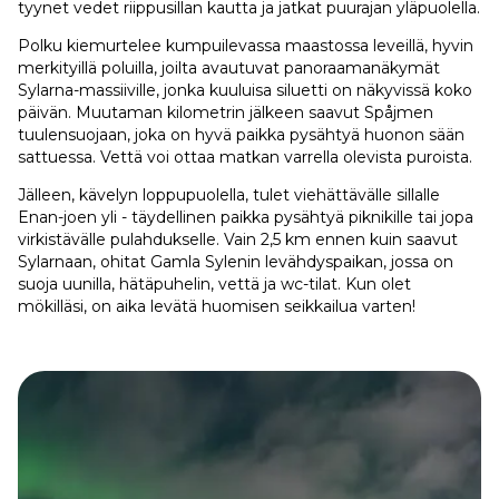
tyynet vedet riippusillan kautta ja jatkat puurajan yläpuolella.
Polku kiemurtelee kumpuilevassa maastossa leveillä, hyvin
merkityillä poluilla, joilta avautuvat panoraamanäkymät
Sylarna-massiiville, jonka kuuluisa siluetti on näkyvissä koko
päivän. Muutaman kilometrin jälkeen saavut Spåjmen
tuulensuojaan, joka on hyvä paikka pysähtyä huonon sään
sattuessa. Vettä voi ottaa matkan varrella olevista puroista.
Jälleen, kävelyn loppupuolella, tulet viehättävälle sillalle
Enan-joen yli - täydellinen paikka pysähtyä piknikille tai jopa
virkistävälle pulahdukselle. Vain 2,5 km ennen kuin saavut
Sylarnaan, ohitat Gamla Sylenin levähdyspaikan, jossa on
suoja uunilla, hätäpuhelin, vettä ja wc-tilat. Kun olet
mökilläsi, on aika levätä huomisen seikkailua varten!