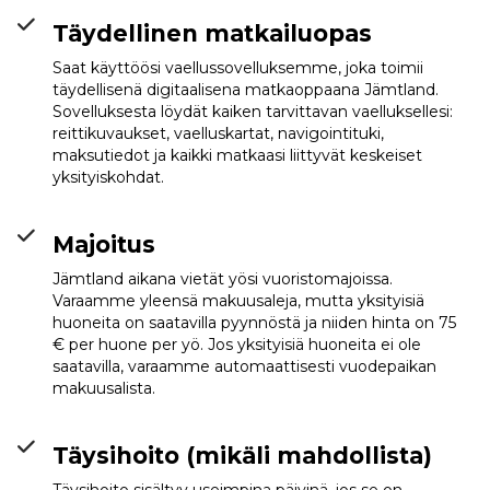
Täydellinen matkailuopas
Saat käyttöösi vaellussovelluksemme, joka toimii
täydellisenä digitaalisena matkaoppaana Jämtland.
Sovelluksesta löydät kaiken tarvittavan vaelluksellesi:
reittikuvaukset, vaelluskartat, navigointituki,
maksutiedot ja kaikki matkaasi liittyvät keskeiset
yksityiskohdat.
Majoitus
Jämtland aikana vietät yösi vuoristomajoissa.
Varaamme yleensä makuusaleja, mutta yksityisiä
huoneita on saatavilla pyynnöstä ja niiden hinta on 75
€ per huone per yö. Jos yksityisiä huoneita ei ole
saatavilla, varaamme automaattisesti vuodepaikan
makuusalista.
Täysihoito (mikäli mahdollista)