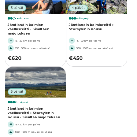
5 päivät
4 päivät
Keskitaso
Edistynyt
Jämtlandin kolmion
Jämtlandin kolmioreitti +
vaellusreitti - Sisältäen
Storsylenin nousu
majoituksen
15 - 20 km per päivä
15 - 20 km per päivä
250 - 500 m nousu päivässä
500 - 1000 m nousu päivässä
€
620
€
450
6 päivät
Edistynyt
Jämtlandin kolmion
vaellusreitti + Storsylenin
nousu - Sisältää majoituksen
15 - 20 km per päivä
500 - 1000 m nousu päivässä