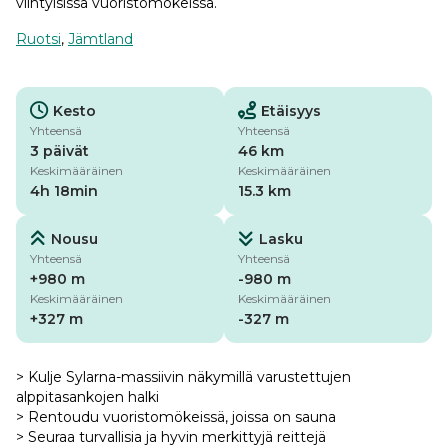
viihtyisissä vuoristomökeissä.
Ruotsi
,
Jämtland
Kesto
Etäisyys
Yhteensä
Yhteensä
3 päivät
46 km
Keskimääräinen
Keskimääräinen
4h 18min
15.3 km
Nousu
Lasku
Yhteensä
Yhteensä
+980 m
-980 m
Keskimääräinen
Keskimääräinen
+327 m
-327 m
> Kulje Sylarna-massiivin näkymillä varustettujen
alppitasankojen halki
> Rentoudu vuoristomökeissä, joissa on sauna
> Seuraa turvallisia ja hyvin merkittyjä reittejä