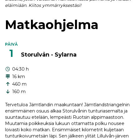
eläimiään. Kiitos ymmärryksestäsi!
Matkaohjelma
PÄIVÄ
1
Storulvån - Sylarna
04:30 h
16 km
460 m
160 m
Tervetuloa Jämtlandin maakuntaan! Jämtlandstriangelnin
ensimmäinen osuus alkaa Storulvånin tunturiasemalta ja
suuntautuu etelään, lempeästi Ruotsin alppimaastoon.
Muutamia poikkeuksia lukuun ottamatta polku nousee
loivasti koko matkan. Ensimmäiset kilometrit kuljetaan
tunturikoivumetsän läpi. Sen jälkeen ylität Lillulvån-järven