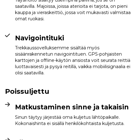
Täysihoito sisältyy useimpina päivinä, jos se on
saatavilla. Majoissa, joissa aterioita ei tarjota, on pieni
kauppa ja vieraskeittiö, jossa voit mukavasti valmistaa
omat ruokasi.
Navigointituki
Trekkaussovelluksemme sisältää myös
sisäänrakennetun navigointituen. GPS-pohjaisten
karttojen ja offline-käytön ansiosta voit seurata reittiä
luottavaisesti ja pysyä reitillä, vaikka mobiilisignaalia ei
olisi saatavilla.
Poissuljettu
Matkustaminen sinne ja takaisin
Sinun täytyy järjestää oma kuljetus lähtöpaikalle.
Kokonaishinta ei sisällä henkilökohtaista kuljetusta.