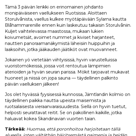
Tämä 3 päivän lenkki on erinomainen johdanto
monipäiväiseen vaellukseen Ruotsissa. Aloittaen
Storulvånista, vaellus kulkee myötäpäivään Sylarna kautta
Blåhammarenille ennen kuin laskeutuu takaisin Storulvåniin.
Kuljet vaihtelevassa maastossa, mukaan lukien
koivumetsät, avoimet nummet ja kiviset harjanteet,
nauttien panoraamanäkymistä läheisiin huippuihin ja
laaksoihin, jotka jääkauden jäätiköt ovat muovanneet.
Jokainen yö vietetään viihtyisissä, hyvin varustelluissa
vuoristomökeissä, joissa voit rentoutua lämpimien
aterioiden ja hyvän seuran parissa. Mökit tarjoavat mukavat
huoneet ja niissä on jopa sauna — täydellinen palkinto
päivän vaelluksen jälkeen!
Jos olet hyvässä fyysisessä kunnossa, Jämtlandin kolmio on
täydellinen paikka nauttia upeista maisemista ja
ruotsalaisesta vieraanvaraisuudesta. Siellä on hyvin tuetut,
helposti seurattavat reitit. Se on pakollinen kaikille, jotka
haluavat kokea Skandinavian vuorten taian.
Tärkeää:
Huomaa, että poronhoitoa harjoitetaan tällä
alueella, joten vältäthän häiritsemästä paimenia ja heidän