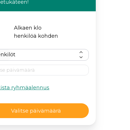
 etukäteen!
Alkaen klo
henkilöä kohden
nkilöt
kista ryhmäalennus
Valitse päivämäärä