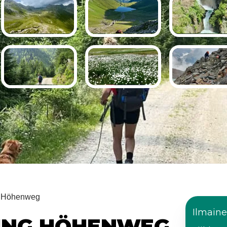
ng Höhenweg
Ilmain
LING HÖHENWEG