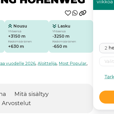
viikkoa
Nousu
Lasku
Yhteensä
Yhteensä
+3150 m
-3250 m
Keskimääräinen
Keskimääräinen
+630 m
-650 m
he
,
,
,
raa vuodelle 2026
Aloittelija
Most Popular
Tar
ma
Mitä sisältyy
Arvostelut