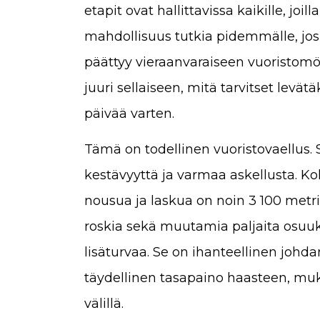
etapit ovat hallittavissa kaikille, joi
mahdollisuus tutkia pidemmälle, jos 
päättyy vieraanvaraiseen vuoristomö
juuri sellaiseen, mitä tarvitset levä
päivää varten.
Tämä on todellinen vuoristovaellus. S
kestävyyttä ja varmaa askellusta. Kok
nousua ja laskua on noin 3 100 metriä
roskia sekä muutamia paljaita osuuksi
lisäturvaa. Se on ihanteellinen joh
täydellinen tasapaino haasteen, m
välillä.