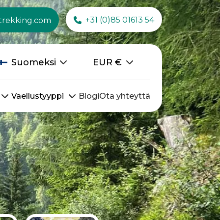
+31 (0)85 01613 54
trekking.com
Suomeksi
EUR
€
Vaellustyyppi
Blogi
Ota yhteyttä