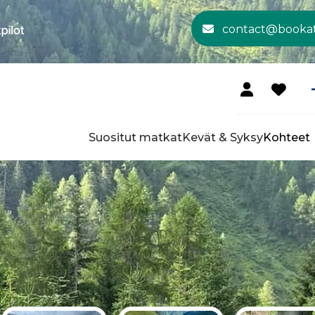
contact@booka
Suositut matkat
Kevät & Syksy
Kohteet