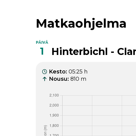
Matkaohjelma
PÄIVÄ
1
Hinterbichl - Cla
Kesto
:
05:25 h
Nousu
:
810 m