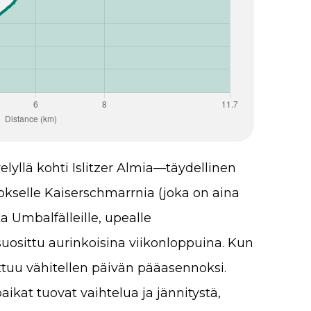
lyllä kohti Islitzer Almia—täydellinen
okselle Kaiserschmarrnia (joka on aina
ka Umbalfälleille, upealle
 suosittu aurinkoisina viikonloppuina. Kun
ttuu vähitellen päivän pääasennoksi.
aikat tuovat vaihtelua ja jännitystä,