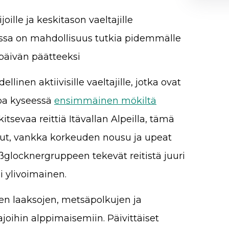
joille ja keskitason vaeltajille
joissa on mahdollisuus tutkia pidemmälle
päivän päätteeksi
inen aktiivisille vaeltajille, jotka ovat
ipa kyseessä
ensimmäinen mökiltä
kitsevaa reittiä Itävallan Alpeilla, tämä
olut, vankka korkeuden nousu ja upeat
locknergruppeen tekevät reitistä juuri
i ylivoimainen.
sten laaksojen, metsäpolkujen ja
ajoihin alppimaisemiin. Päivittäiset