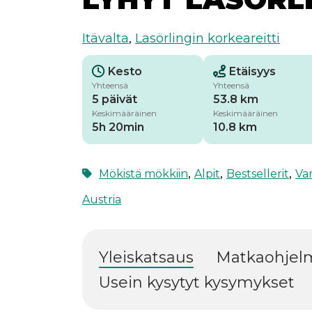
Itävalta
,
Lasörlingin korkeareitti
Kesto
Etäisyys
Yhteensä
Yhteensä
5 päivät
53.8 km
Keskimääräinen
Keskimääräinen
5h 20min
10.8 km
,
,
,
Mökistä mökkiin
Alpit
Bestsellerit
Va
Austria
Yleiskatsaus
Matkaohjel
Usein kysytyt kysymykset