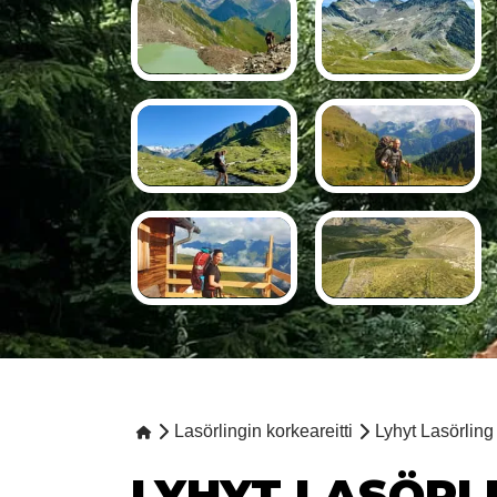
Lasörlingin korkeareitti
Lyhyt Lasörli
LYHYT LASÖR