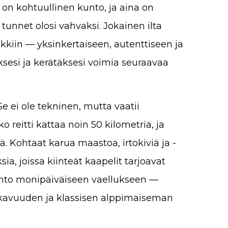
lla on kohtuullinen kunto, ja aina on
tunnet olosi vahvaksi. Jokainen ilta
kkiin — yksinkertaiseen, autenttiseen ja
täksesi ja kerätäksesi voimia seuraavaa
e ei ole tekninen, mutta vaatii
o reitti kattaa noin 50 kilometriä, ja
. Kohtaat karua maastoa, irtokiviä ja -
a, joissa kiinteät kaapelit tarjoavat
danto monipäiväiseen vaellukseen —
ukavuuden ja klassisen alppimaiseman