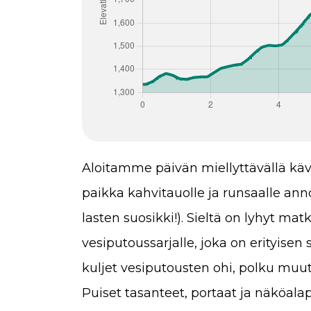
Aloitamme päivän miellyttävällä käve
paikka kahvitauolle ja runsaalle ann
lasten suosikki!). Sieltä on lyhyt mat
vesiputoussarjalle, joka on erityisen
kuljet vesiputousten ohi, polku muu
Puiset tasanteet, portaat ja näköalap