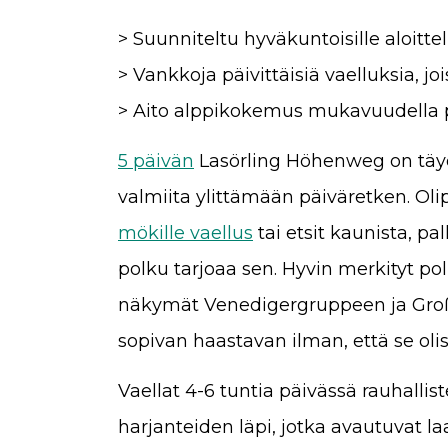
> Suunniteltu hyväkuntoisille aloitteli
> Vankkoja päivittäisiä vaelluksia, 
> Aito alppikokemus mukavuudella 
5 päivän
Lasörling Höhenweg on täydell
valmiita ylittämään päiväretken. Ol
mökille vaellus
tai etsit kaunista, pal
polku tarjoaa sen. Hyvin merkityt p
näkymät Venedigergruppeen ja Großg
sopivan haastavan ilman, että se olis
Vaellat 4-6 tuntia päivässä rauhalli
harjanteiden läpi, jotka avautuvat la