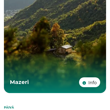
Mazeri
Info
PÄIVÄ