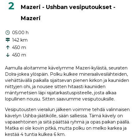
2
Mazeri - Ushban vesiputoukset -
Mazeri
05:00 h
142 km
450 m
450 m
Aamulla aloitamme kävelymme Mazeri-kylästä, seuraten
Dolra-jokea ylöspäin. Polku kulkee mineraalivesilähteiden,
viehättävällä paikalla sijaitsevan pienen kirkon ja kauniiden
niittyjen ohi, ja nousee sitten hitaasti kauniiden
mäntymetsien läpi rajatarkastuspisteelle, josta alkaa
lopullinen nousu. Sitten saavumme vesiputouksille.
Vesiputousten vierailun jälkeen voimme tehdä valinnaisen
kävelyn Ushba-jäätikölle, sään salliessa. Tämä kävely on
vapaaehtoinen ja siitä päättää ryhmä ja opas paikan päällä.
Matka ei ole kovin pitkä, mutta polku on melko karkea ja
kestää 4 tuntia kulkea 6 km.