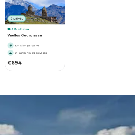
3 päivät
Aloittelija
Vaellus Georgiassa
10 - 15 km per päivä
0 - 250 m nousu päivässä
€
694