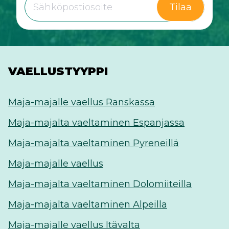
Tilaa
VAELLUSTYYPPI
Maja-majalle vaellus Ranskassa
Maja-majalta vaeltaminen Espanjassa
Maja-majalta vaeltaminen Pyreneillä
Maja-majalle vaellus
Maja-majalta vaeltaminen Dolomiiteilla
Maja-majalta vaeltaminen Alpeilla
Maja-majalle vaellus Itävalta