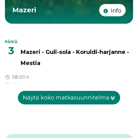
Mazeri
Info
PÄIVÄ
3
Mazeri - Guli-sola - Koruldi-harjanne -
Mestia
08:00 h
16 km
1602 m
Näytä koko matkasuunnitelma
614 m
2950 m
Aamulla aloitamme toisen kauniin vaelluksen. Kuljemme
Guli-solan yli Koruldi-harjanteelle, joka sijaitsee 2960 metrin
korkeudessa ja vaatii hyvää fyysistä kuntoa kiipeämiseen.