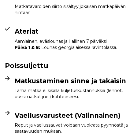
Matkatavaroiden siirto sisältyy jokaisen matkapäivän
hintaan.
Ateriat
Aamiainen, eväslounas ja illallinen 7 päiväksi.
Päivä 1 & 8:
Lounas georgialaisessa ravintolassa.
Poissuljettu
Matkustaminen sinne ja takaisin
Tämä matka ei sisällä kuljetuskustannuksia (lennot,
bussimatkat jne.) kohteeseesi.
Vaellusvarusteet (Valinnainen)
Reput ja vaellussauvat voidaan vuokrata pyynnöstä ja
saatavuuden mukaan.