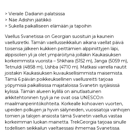
> Vieraile Dadianin palatsissa
> Näe Adishin jäätikkö
> Sukella paikalliseen elämään ja tapoihin
Vaellus Svanetissa on Georgian suosituin ja kaunein
vaellusretki. Tämän vaellusseikkailun aikana vaellat päivä
toisensa jälkeen kukkien peittämien alppiniittyjen läpi,
alppisolien yli ja olet ympäröitynä joillakin Kaukasiuksen
korkeimmista vuorista – Shkhara (5152 m), Janga (5059 m),
Tetnuldi (4858 m), Ushba (4710 m). Matkasi varrella nautit
joistakin Kaukasiuksen kuvauksellisimmista maisemista.
Tämä 6 päivän poikkeuksellinen vaellusreitti tarjoaa
yöpymisiä paikallisissa majataloissa Svanetin syrjäisissä
kylissä. Tämän alueen kylillä on ainutlaatuinen
arkkitehtoninen tyyli ja ne ovat osa UNESCO:n
maailmanperintökohteita. Korkealle kohoavien vuorten,
upeiden polkujen ja hyvin säilyneiden, vuosisatoja vanhojen
tornien ja talojen ansiosta tämä Svanetin vaellus vastaa
korkeimman luokan mainetta. TrekGeorgia tarjoaa sinulle
todellisen seikkailun vaeltaessasi ihmemaa Svanetissa.