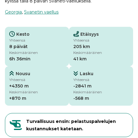
kylissä tällä 8 päivän Svaneti-vaelluksella.
Georgia
,
Svanetin vaellus
Kesto
Etäisyys
Yhteensä
Yhteensä
8 päivät
205 km
Keskimääräinen
Keskimääräinen
6h 36min
41 km
Nousu
Lasku
Yhteensä
Yhteensä
+4350 m
-2841 m
Keskimääräinen
Keskimääräinen
+870 m
-568 m
Turvallisuus ensin: pelastuspalvelujen
kustannukset katetaan.