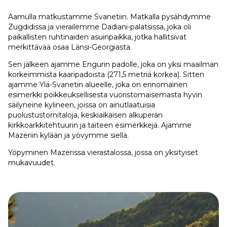
Aamulla matkustamme Svanetiin. Matkalla pysähdymme
Zugdidissa ja vierailemme Dadiani-palatsissa, joka oli
paikallisten ruhtinaiden asuinpaikka, jotka hallitsivat
merkittävää osaa Länsi-Georgiasta.
Sen jälkeen ajamme Engurin padolle, joka on yksi maailman
korkeimmista kaaripadoista (271,5 metriä korkea). Sitten
ajamme Ylä-Svanetin alueelle, joka on erinomainen
esimerkki poikkeuksellisesta vuoristomaisemasta hyvin
säilyneine kylineen, joissa on ainutlaatuisia
puolustustornitaloja, keskiaikaisen alkuperän
kirkkoarkkitehtuurin ja taiteen esimerkkejä. Ajamme
Mazeriin kylään ja yövymme siellä.
Yöpyminen Mazerissa vierastalossa, jossa on yksityiset
mukavuudet.