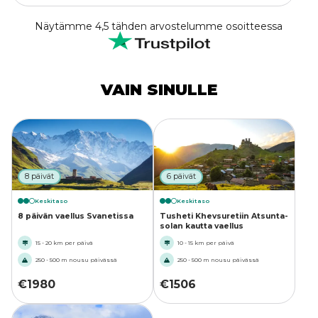
Näytämme 4,5 tähden arvostelumme osoitteessa
VAIN SINULLE
8 päivät
6 päivät
Keskitaso
Keskitaso
8 päivän vaellus Svanetissa
Tusheti Khevsuretiin Atsunta-
solan kautta vaellus
15 - 20 km per päivä
10 - 15 km per päivä
250 - 500 m nousu päivässä
250 - 500 m nousu päivässä
€
1980
€
1506