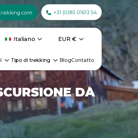
+31 (0)85 01613 54
trekking.com
Italiano
EUR
€
i
Tipo di trekking
Blog
Contatto
SCURSIONE DA