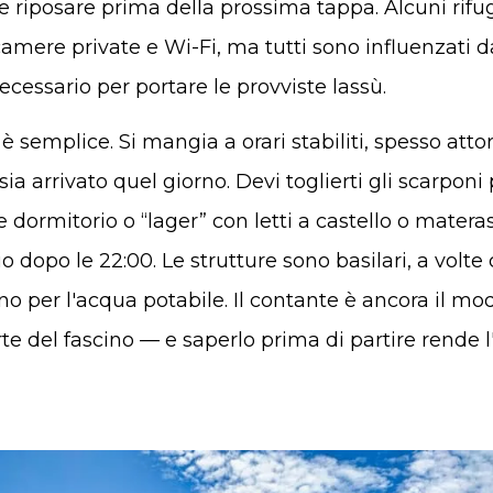
 riposare prima della prossima tappa. Alcuni rifug
 camere private e Wi-Fi, ma tutti sono influenzati d
cessario per portare le provviste lassù.
o è semplice. Si mangia a orari stabiliti, spesso atto
ia arrivato quel giorno. Devi toglierti gli scarponi
e dormitorio o “lager” con letti a castello o materas
o dopo le 22:00. Le strutture sono basilari, a volte 
no per l'acqua potabile. Il contante è ancora il m
rte del fascino — e saperlo prima di partire rende 