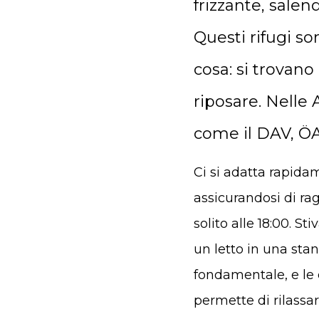
frizzante, sale
Questi rifugi s
cosa: si trovano
riposare. Nelle 
come il DAV, ÖA
Ci si adatta rapida
assicurandosi di ra
solito alle 18:00. S
un letto in una stan
fondamentale, e le 
permette di rilassa