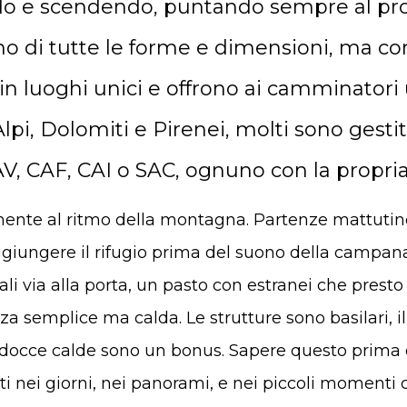
ndo e scendendo, puntando sempre al pro
ono di tutte le forme e dimensioni, ma c
 in luoghi unici e offrono ai camminatori
Alpi, Dolomiti e Pirenei, molti sono gestit
V, CAF, CAI o SAC, ognuno con la propria
mente al ritmo della montagna. Partenze mattutine,
ggiungere il rifugio prima del suono della campan
tivali via alla porta, un pasto con estranei che pres
za semplice ma calda. Le strutture sono basilari, i
docce calde sono un bonus. Sapere questo prima di
rti nei giorni, nei panorami, e nei piccoli moment