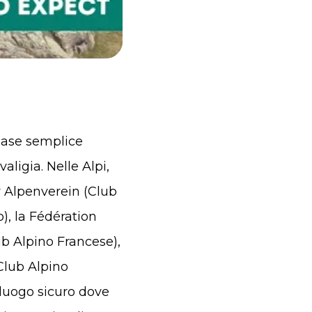
base semplice
ligia. Nelle Alpi,
r Alpenverein (Club
), la Fédération
ub Alpino Francese),
(Club Alpino
n luogo sicuro dove