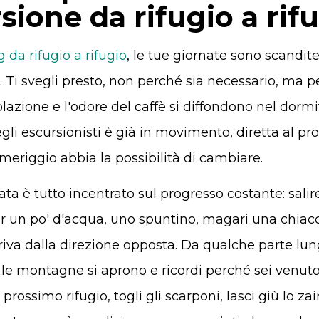
sione da rifugio a rif
 da rifugio a rifugio
, le tue giornate sono scandite
 Ti svegli presto, non perché sia necessario, ma pe
olazione e l'odore del caffè si diffondono nel dormit
gli escursionisti è già in movimento, diretta al pr
meriggio abbia la possibilità di cambiare.
nata è tutto incentrato sul progresso costante: salir
per un po' d'acqua, uno spuntino, magari una chiac
riva dalla direzione opposta. Da qualche parte lung
e montagne si aprono e ricordi perché sei venuto
 prossimo rifugio, togli gli scarponi, lasci giù lo za