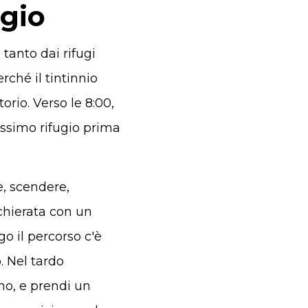
ugio
 tanto dai rifugi
rché il tintinnio
orio. Verso le 8:00,
ossimo rifugio prima
e, scendere,
chierata con un
o il percorso c'è
. Nel tardo
ino, e prendi un