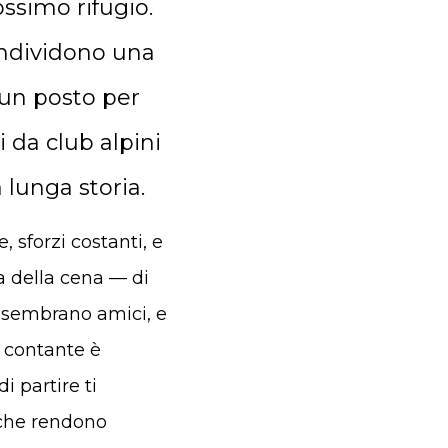
ssimo rifugio.
ondividono una
 un posto per
i da club alpini
 lunga storia.
 sforzi costanti, e
a della cena — di
to sembrano amici, e
l contante è
 partire ti
i che rendono