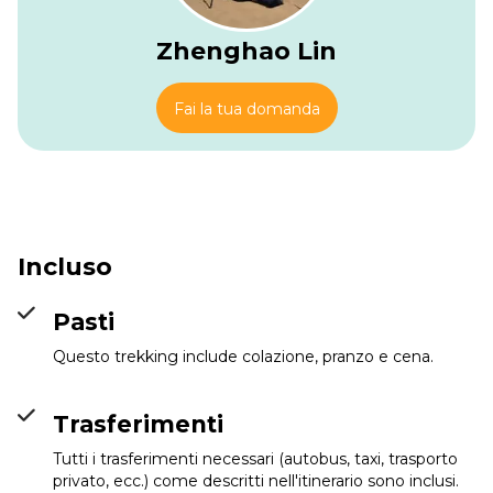
Zhenghao Lin
Fai la tua domanda
Incluso
Pasti
Questo trekking include colazione, pranzo e cena.
Trasferimenti
Wabe Shebelle Hotel
Info
Tutti i trasferimenti necessari (autobus, taxi, trasporto
privato, ecc.) come descritti nell'itinerario sono inclusi.