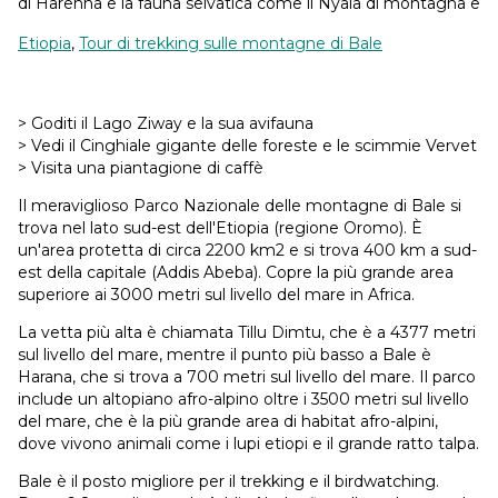
di Harenna e la fauna selvatica come il Nyala di montagna e
Etiopia
,
Tour di trekking sulle montagne di Bale
> Goditi il Lago Ziway e la sua avifauna
> Vedi il Cinghiale gigante delle foreste e le scimmie Vervet
> Visita una piantagione di caffè
Il meraviglioso Parco Nazionale delle montagne di Bale si
trova nel lato sud-est dell'Etiopia (regione Oromo). È
un'area protetta di circa 2200 km2 e si trova 400 km a sud-
est della capitale (Addis Abeba). Copre la più grande area
superiore ai 3000 metri sul livello del mare in Africa.
La vetta più alta è chiamata Tillu Dimtu, che è a 4377 metri
sul livello del mare, mentre il punto più basso a Bale è
Harana, che si trova a 700 metri sul livello del mare. Il parco
include un altopiano afro-alpino oltre i 3500 metri sul livello
del mare, che è la più grande area di habitat afro-alpini,
dove vivono animali come i lupi etiopi e il grande ratto talpa.
Bale è il posto migliore per il trekking e il birdwatching.