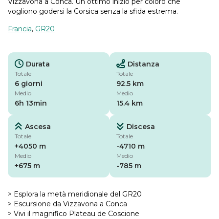
Vizzavona a Conca. Un ottimo inizio per coloro che
vogliono godersi la Corsica senza la sfida estrema.
Francia
,
GR20
Durata
Distanza
Totale
Totale
6 giorni
92.5 km
Medio
Medio
6h 13min
15.4 km
Ascesa
Discesa
Totale
Totale
+4050 m
-4710 m
Medio
Medio
+675 m
-785 m
> Esplora la metà meridionale del GR20
> Escursione da Vizzavona a Conca
> Vivi il magnifico Plateau de Coscione