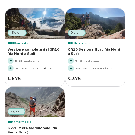
15 giorni
9 giorni
Avanzato
Intermedio
Versione completa del GR20
GR20 Sezione Nord (da Nord
(da Nord a Sud)
a Sud)
15 - 20 km al giorno
15 - 20 km al giorno
500 - 1000 m ascesa al giorno
500 - 1000 m ascesa al giorno
€
675
€
375
7 giorni
Intermedio
GR20 Metà Meridionale (da
Sud a Nord)