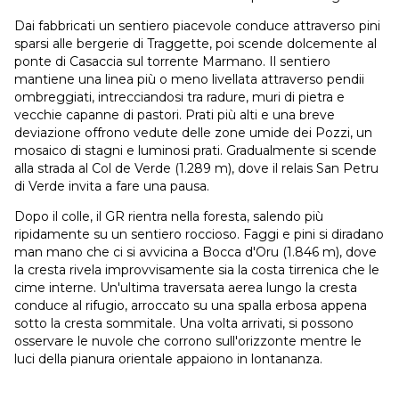
Dai fabbricati un sentiero piacevole conduce attraverso pini
sparsi alle bergerie di Traggette, poi scende dolcemente al
ponte di Casaccia sul torrente Marmano. Il sentiero
mantiene una linea più o meno livellata attraverso pendii
ombreggiati, intrecciandosi tra radure, muri di pietra e
vecchie capanne di pastori. Prati più alti e una breve
deviazione offrono vedute delle zone umide dei Pozzi, un
mosaico di stagni e luminosi prati. Gradualmente si scende
alla strada al Col de Verde (1.289 m), dove il relais San Petru
di Verde invita a fare una pausa.
Dopo il colle, il GR rientra nella foresta, salendo più
ripidamente su un sentiero roccioso. Faggi e pini si diradano
man mano che ci si avvicina a Bocca d'Oru (1.846 m), dove
la cresta rivela improvvisamente sia la costa tirrenica che le
cime interne. Un'ultima traversata aerea lungo la cresta
conduce al rifugio, arroccato su una spalla erbosa appena
sotto la cresta sommitale. Una volta arrivati, si possono
osservare le nuvole che corrono sull'orizzonte mentre le
luci della pianura orientale appaiono in lontananza.