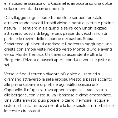
e la stazione sciistica di E Capanelle, arroccata su una dolce
sella circondata da cime ondulate.
Dal villaggio segui strade tranquille e sentieri forestali,
attraversando ruscelli limpidi vicino a ponti di pietra e piscine
naturali. Il sentiero inizia quindi a salire con lunghi zigzag
attraverso boschi di faggi e pini, passando vecchi muri di
pietra e le rovine delle capanne dei pastori. Sopra
Saparecce, gli alberi si diradano e il percorso raggiunge una
cresta con ampie viste indietro verso Monte d’Oro e avanti
verso Monte Renoso. Un traverso ascendente oltre la
Bergerie d’Alzeta e pascoli aperti conduce verso le piste da
sci.
Verso la fine, il terreno diventa più dolce e i sentieri si
diramano attraverso la sella erbosa. Presto si passa accanto
alle prime capanne di pietra e agli edifici sciistici di E
Capanelle. Il rifugio si trova appena sopra la strada, vicino
alle bergerie, con viste su valli boscose e cime arrotondate.
Una volta arrivato, puoi posare lo zaino, riempire l'acqua e
sistemarti sulla terrazza mentre la luce serale ammorbidisce
le creste circostanti.