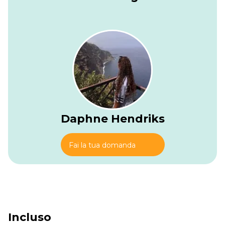
cresta, poi corre lungo costole rocciose e brevi sezioni
erbose oltre Punta Capellu e una dispersione di vecchi rifugi
di pastori. Occasioni discese in selle poco profonde ti
portano tra eriche e pini bassi prima che il sentiero risalga
verso Bocca di Laparo, una fessura panoramica tra le valli
del Taravo e del Fiumorbo. L'ultima parte della traversata
danza su lastre inclinate e blocchi irregolari, sempre con il
vento vicino alla spalla.
Avvicinandoti alla cresta finale, il terreno diventa più aspro
ma le vedute si ampliano ancora di più. I tetti del rifugio
appaiono improvvisamente su una stretta spalla, allineati
Daphne Hendriks
lungo la cresta come un piccolo villaggio di pietra nel cielo.
Una volta arrivato puoi lasciare il tuo zaino, riempire l'acqua
dalla sorgente e guardare le nuvole serali che corrono sulla
Fai la tua domanda
cresta, mentre le luci dei villaggi sulla pianura orientale
iniziano a tremolare lontano in basso.
Incluso