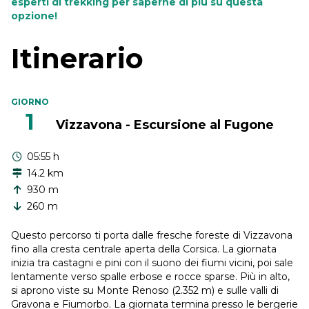
esperti di trekking per saperne di più su questa
opzione!
Itinerario
GIORNO
1
Vizzavona - Escursione al Fugone
05:55 h
14.2 km
930 m
260 m
Questo percorso ti porta dalle fresche foreste di Vizzavona
fino alla cresta centrale aperta della Corsica. La giornata
inizia tra castagni e pini con il suono dei fiumi vicini, poi sale
lentamente verso spalle erbose e rocce sparse. Più in alto,
si aprono viste su Monte Renoso (2.352 m) e sulle valli di
Gravona e Fiumorbo. La giornata termina presso le bergerie